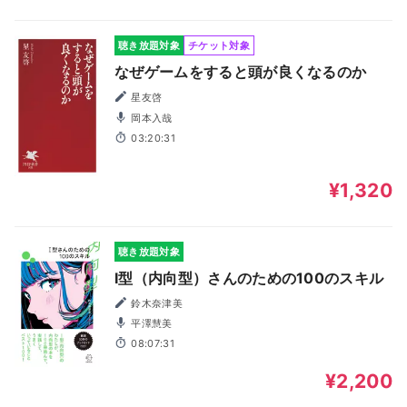
聴き放題対象
チケット対象
なぜゲームをすると頭が良くなるのか
星友啓
岡本入哉
03:20:31
¥1,320
聴き放題対象
I型（内向型）さんのための100のスキル
鈴木奈津美
平澤慧美
08:07:31
¥2,200