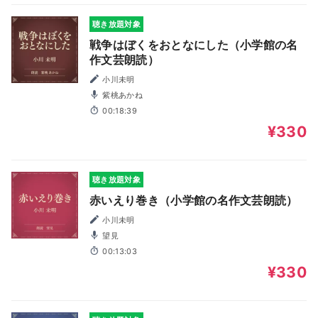
聴き放題対象
戦争はぼくをおとなにした（小学館の名
作文芸朗読）
小川未明
紫桃あかね
00:18:39
¥330
聴き放題対象
赤いえり巻き（小学館の名作文芸朗読）
小川未明
望見
00:13:03
¥330