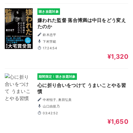
聴き放題対象
嫌われた監督 落合博満は中日をどう変え
たのか
鈴木忠平
下村芳範
17:24:54
¥1,320
期間限定！聴き放題対象
心に折り合いをつけて うまいことやる習
慣
中村恒子, 奥田弘美
山口由規乃
03:42:52
¥1,650