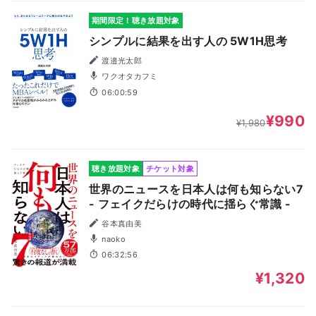
期間限定！聴き放題対象
シンプルに結果を出す人の 5W1H思考
渡邉光太郎
ワクオタカフミ
06:00:59
¥990
¥1,980
聴き放題対象
チケット対象
世界のニュースを日本人は何も知らない7
- フェイクだらけの時代に揺らぐ常識 -
谷本真由美
naoko
06:32:56
¥1,320