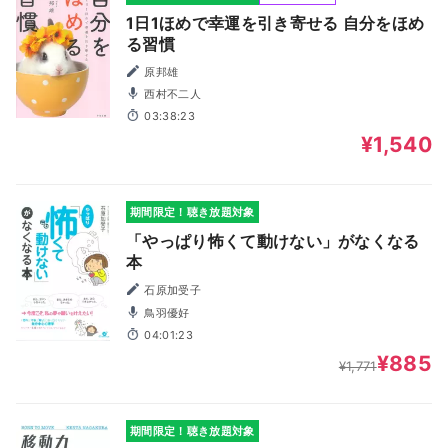
1日1ほめで幸運を引き寄せる 自分をほめ
る習慣
原邦雄
西村不二人
03:38:23
¥1,540
期間限定！聴き放題対象
「やっぱり怖くて動けない」がなくなる
本
石原加受子
鳥羽優好
04:01:23
¥885
¥1,771
期間限定！聴き放題対象