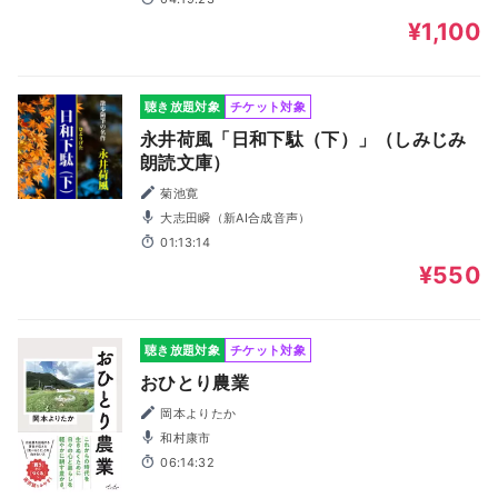
¥1,100
聴き放題対象
チケット対象
永井荷風「日和下駄（下）」（しみじみ
朗読文庫）
菊池寛
大志田瞬（新AI合成音声）
01:13:14
¥550
聴き放題対象
チケット対象
おひとり農業
岡本よりたか
和村康市
06:14:32