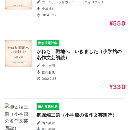
ガールシンフセヴォロド・ミハイロヴィチ
小橋達也
00:49:27
¥550
聴き放題対象
かねも 戦地へ いきました（小学館の
名作文芸朗読）
小川未明
原田彩楓
00:29:25
¥330
聴き放題対象
御堀端三題（小学館の名作文芸朗読）
岡本綺堂
春山壱樹