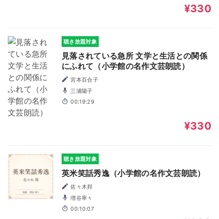
¥330
聴き放題対象
見落されている急所 文学と生活との関係
にふれて（小学館の名作文芸朗読）
宮本百合子
三浦陽子
00:19:29
¥330
聴き放題対象
英米笑話秀逸（小学館の名作文芸朗読）
佐々木邦
増谷寧々
00:10:07