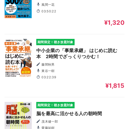
風間一花
03:50:22
¥1,320
期間限定！聴き放題対象
中小企業の「事業承継」 はじめに読む
本 2時間でざっくりつかむ！
藤間秋男
東谷一樹
03:22:39
¥1,815
期間限定！聴き放題対象
脳を最高に活かせる人の朝時間
茂木健一郎
齋藤祐樹