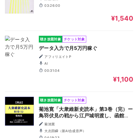
03:26:00
¥1,540
聴き放題対象
チケット対象
データ入力で月5万円稼ぐ
アフィリエイトP
AI
00:31:04
¥1,100
聴き放題対象
チケット対象
菊池寛「大衆維新史読本」第3巻（完）ー
鳥羽伏見の戦から江戸城明渡し、函館戦
争等まで（しみじみ朗読文庫）
菊池寛
大志田瞬（新AI合成音声）
04:19:23