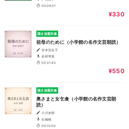
00:09:01
¥330
聴き放題対象
祖母のために（小学館の名作文芸朗読）
宮本百合子
岩村琴美
00:31:43
¥550
聴き放題対象
奥さまと女乞食（小学館の名作文芸朗
読）
小川未明
石橋桃
00:15:00