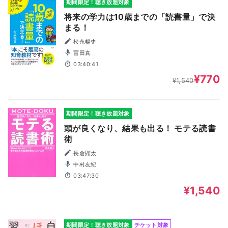
期間限定！聴き放題対象
将来の学力は10歳までの「読書量」で決
まる！
松永暢史
冨田真
03:40:41
¥770
¥1,540
期間限定！聴き放題対象
頭が良くなり、結果も出る！ モテる読書
術
長倉顕太
中村友紀
03:47:30
¥1,540
期間限定！聴き放題対象
チケット対象