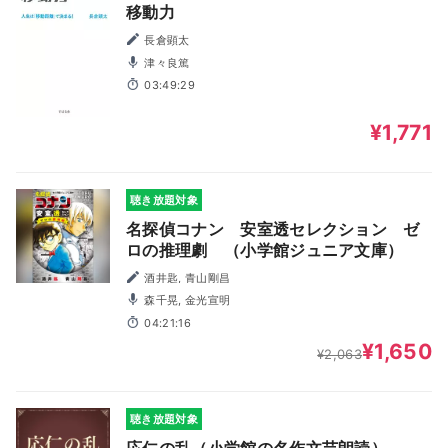
移動力
長倉顕太
津々良篤
03:49:29
¥1,771
聴き放題対象
名探偵コナン 安室透セレクション ゼ
ロの推理劇 （小学館ジュニア文庫）
酒井匙, 青山剛昌
森千晃, 金光宣明
04:21:16
¥1,650
¥2,063
聴き放題対象
応仁の乱（小学館の名作文芸朗読）