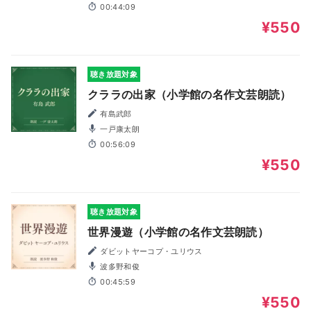
00:44:09
¥550
聴き放題対象
クララの出家（小学館の名作文芸朗読）
有島武郎
一戸康太朗
00:56:09
¥550
聴き放題対象
世界漫遊（小学館の名作文芸朗読）
ダビットヤーコプ・ユリウス
波多野和俊
00:45:59
¥550