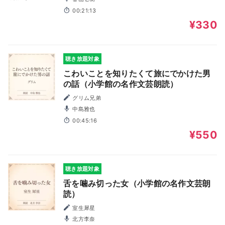
00:21:13
¥330
聴き放題対象
こわいことを知りたくて旅にでかけた男
の話（小学館の名作文芸朗読）
グリム兄弟
中島雅也
00:45:16
¥550
聴き放題対象
舌を噛み切った女（小学館の名作文芸朗
読）
室生犀星
北方李奈