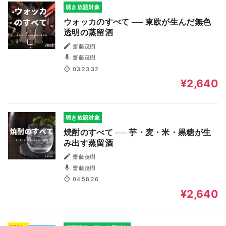
聴き放題対象
ウォッカのすべて ── 東欧が生んだ無色
透明の蒸留酒
齋藤茂樹
齋藤茂樹
03:23:32
¥2,640
聴き放題対象
焼酎のすべて ── 芋・麦・米・黒糖が生
み出す蒸留酒
齋藤茂樹
齋藤茂樹
04:58:26
¥2,640