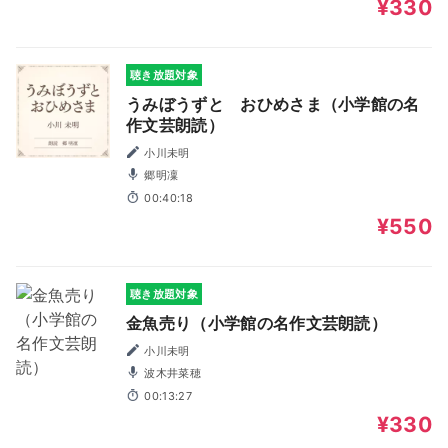
¥330
聴き放題対象
うみぼうずと おひめさま（小学館の名
作文芸朗読）
小川未明
郷明凜
00:40:18
¥550
聴き放題対象
金魚売り（小学館の名作文芸朗読）
小川未明
波木井菜穂
00:13:27
¥330