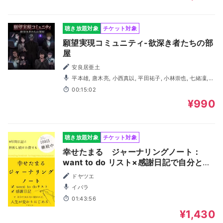
聴き放題対象
チケット対象
願望実現コミュニティ-欲深き者たちの部
屋
安良居亜土
平本雄, 唐木亮, 小西真以, 平田祐子, 小林崇也, 七緒凜,
国府田渉, 山場涼太郎
00:15:02
¥990
聴き放題対象
チケット対象
幸せたまる ジャーナリングノート：
want to do リスト×感謝日記で自分と向
き合い続ければ人生が変わりはじめる。8
ドヤツエ
年間日記に挫折し続けた僕でも100日継
イバラ
続中。 超簡単な書く瞑想習慣
01:43:56
¥1,430