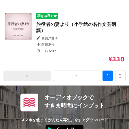
聴き放題対象
旅役者の妻より（小学館の名作文芸朗
読）
矢田津世子
阿部夏来
00:25:07
¥330
«
»
1
2
オーディオブックで
すきま時間にインプット
スマホを使って かんたん再生、今すぐダウンロード