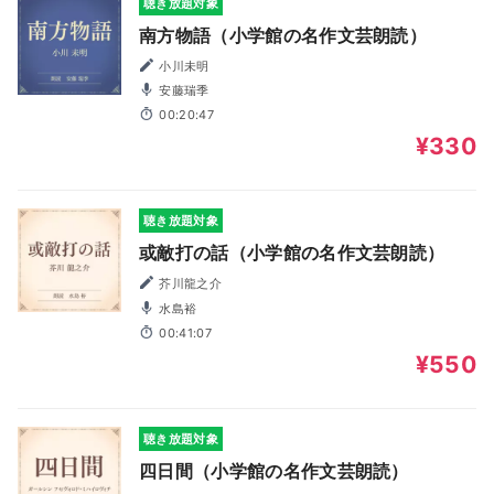
聴き放題対象
南方物語（小学館の名作文芸朗読）
小川未明
安藤瑞季
00:20:47
¥330
聴き放題対象
或敵打の話（小学館の名作文芸朗読）
芥川龍之介
水島裕
00:41:07
¥550
聴き放題対象
四日間（小学館の名作文芸朗読）