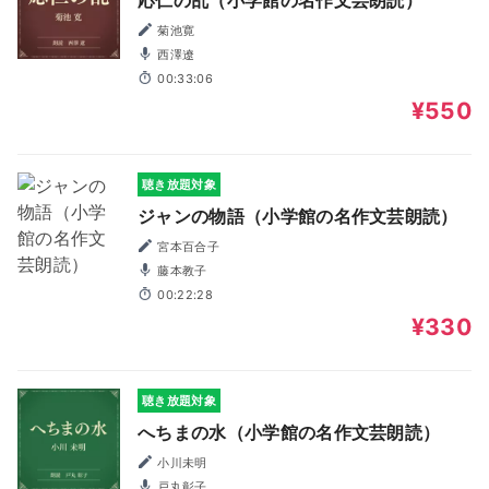
菊池寛
西澤遼
00:33:06
¥550
聴き放題対象
ジャンの物語（小学館の名作文芸朗読）
宮本百合子
藤本教子
00:22:28
¥330
聴き放題対象
へちまの水（小学館の名作文芸朗読）
小川未明
戸丸彰子