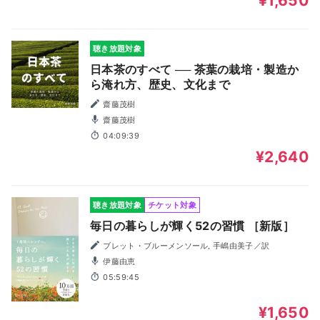
¥1,650
聴き放題対象
日本茶のすべて ── 茶葉の栽培・製造か
ら淹れ方、歴史、文化まで
齋藤茂樹
齋藤茂樹
04:09:39
¥2,640
聴き放題対象
チケット対象
毎日の暮らしが輝く52の習慣 ［新版］
ブレット・ブルーメンソール, 手嶋由美子／訳
伊藤由恵
05:59:45
¥1,650