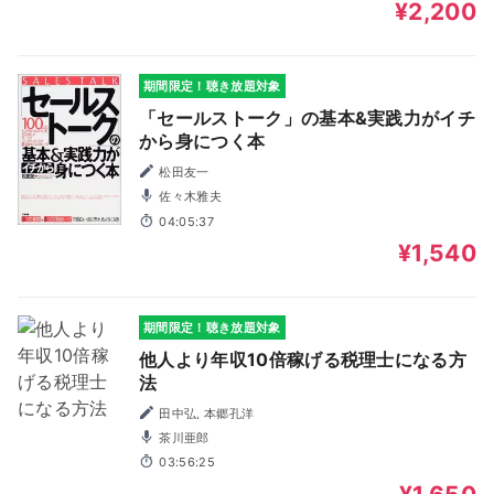
¥2,200
期間限定！聴き放題対象
「セールストーク」の基本&実践力がイチ
から身につく本
松田友一
佐々木雅夫
04:05:37
¥1,540
期間限定！聴き放題対象
他人より年収10倍稼げる税理士になる方
法
田中弘, 本郷孔洋
茶川亜郎
03:56:25