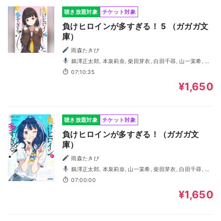
聴き放題対象
チケット対象
負けヒロインが多すぎる！ 5 （ガガガ文
庫）
雨森たきび
鵜澤正太郎, 本泉莉奈, 柴田芽衣, 白田千尋, 山一茉希, 籔
根依泉, 釜澤希莉, 伊駒ゆりえ, 森川真紗子, 山内平
07:10:35
¥1,650
聴き放題対象
チケット対象
負けヒロインが多すぎる！（ガガガ文
庫）
雨森たきび
鵜澤正太郎, 本泉莉奈, 山一茉希, 柴田芽衣, 白田千尋, 渡
辺けあき, 近衛秀馬, 伊駒ゆりえ, 釜澤希莉, 山内平
07:00:00
¥1,650