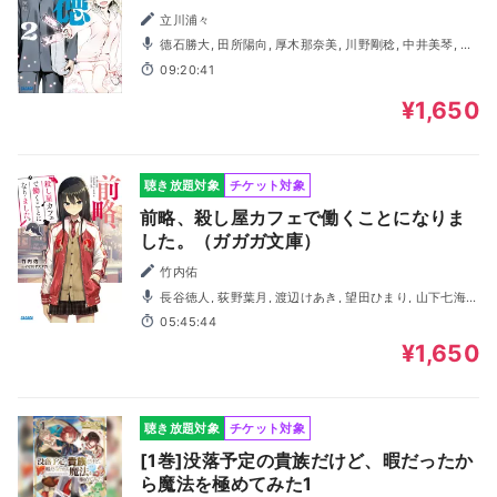
立川浦々
德石勝大, 田所陽向, 厚木那奈美, 川野剛稔, 中井美琴, 白
石兼斗, 西尾桃子, 大橋海咲, 小松千紗都
09:20:41
¥1,650
聴き放題対象
チケット対象
前略、殺し屋カフェで働くことになりま
した。（ガガガ文庫）
竹内佑
長谷徳人, 荻野葉月, 渡辺けあき, 望田ひまり, 山下七海,
藤井隼, 植木慎英, おぎたえりこ, 有隅融
05:45:44
¥1,650
聴き放題対象
チケット対象
[1巻]没落予定の貴族だけど、暇だったか
ら魔法を極めてみた1