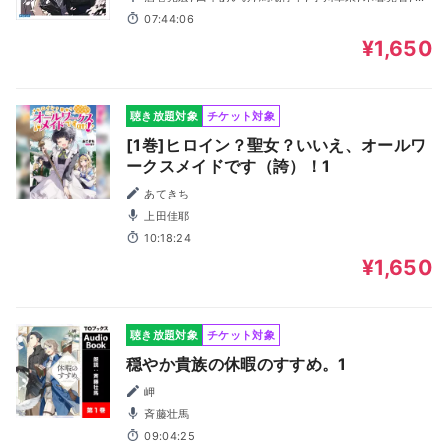
咲志織, 弓野真紀, 由崎詩織
07:44:06
¥1,650
聴き放題対象
チケット対象
[1巻]ヒロイン？聖女？いいえ、オールワ
ークスメイドです（誇）！1
あてきち
上田佳耶
10:18:24
¥1,650
聴き放題対象
チケット対象
穏やか貴族の休暇のすすめ。1
岬
斉藤壮馬
09:04:25