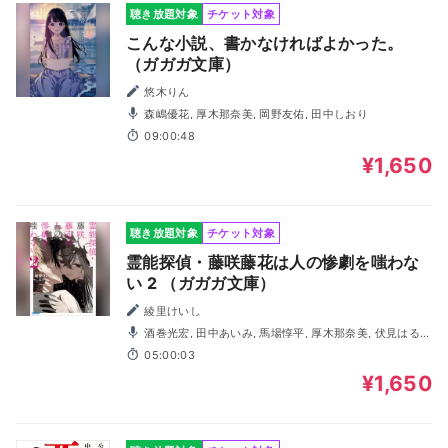
聴き放題対象
チケット対象
こんな小説、書かなければよかった。
（ガガガ文庫）
悠木りん
森嶋優花, 厚木那奈美, 岡野友佑, 田中しおり
09:00:48
¥1,650
聴き放題対象
チケット対象
霊能探偵・藤咲藤花は人の惨劇を嗤わな
い 2 （ガガガ文庫）
綾里けいし
酒巻光宏, 田中あいみ, 馬場惇平, 厚木那奈美, 伏見はる
香, 折原秋良, 小川華果
05:00:03
¥1,650