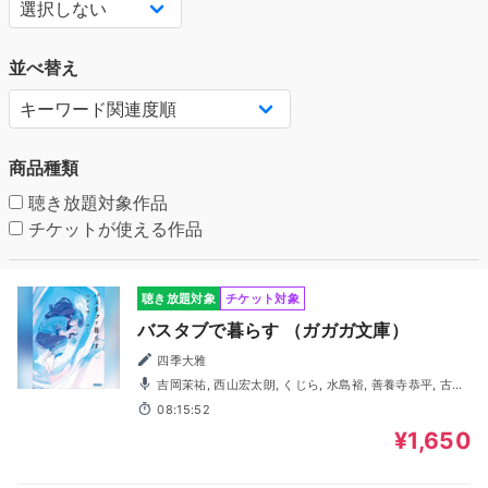
並べ替え
商品種類
聴き放題対象作品
チケットが使える作品
聴き放題対象
チケット対象
バスタブで暮らす （ガガガ文庫）
四季大雅
吉岡茉祐, 西山宏太朗, くじら, 水島裕, 善養寺恭平, 古賀
英里奈, 屋代瑠花, ユルドゥズ香音, 真生龍聖, 渡海音
08:15:52
¥1,650