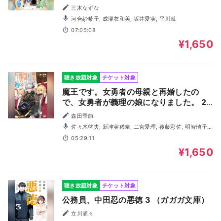
三木なずな
河合紗希子, 成塚衣和美, 坂井愛実, 平川嵐
07:05:08
¥1,650
聴き放題対象
チケット対象
魔王です。女勇者の母親と再婚したの
で、女勇者が義理の娘になりました。 2
（ガガガ文庫）
森田季節
佐々木啓夫, 新津実稀奈, 二宮愛理, 後藤彩佐, 明智璃子,
三上由理恵, 天沢朱音, 古岡祐樹, 鈴木悠生
05:29:11
¥1,650
聴き放題対象
チケット対象
公務員、中田忍の悪徳 3 （ガガガ文庫）
立川浦々