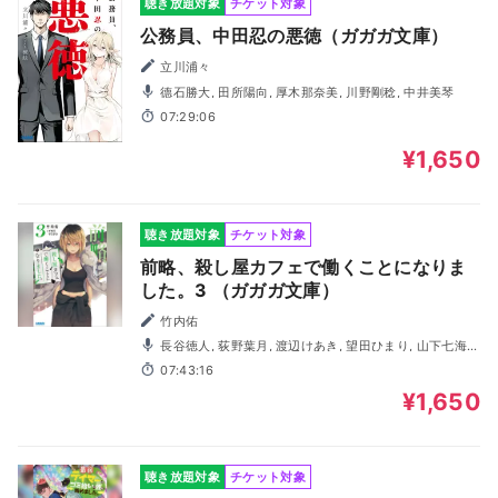
聴き放題対象
チケット対象
公務員、中田忍の悪徳（ガガガ文庫）
立川浦々
德石勝大, 田所陽向, 厚木那奈美, 川野剛稔, 中井美琴
07:29:06
¥1,650
聴き放題対象
チケット対象
前略、殺し屋カフェで働くことになりま
した。3 （ガガガ文庫）
竹内佑
長谷徳人, 荻野葉月, 渡辺けあき, 望田ひまり, 山下七海,
藤井隼, おぎたえりこ, 比留間俊哉, 一ノ瀬ゆうり, 藤崎龍
07:43:16
¥1,650
聴き放題対象
チケット対象