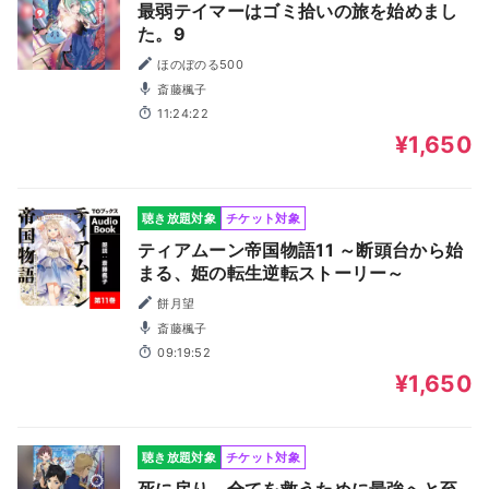
最弱テイマーはゴミ拾いの旅を始めまし
た。9
ほのぼのる500
斎藤楓子
11:24:22
¥1,650
聴き放題対象
チケット対象
ティアムーン帝国物語11 ～断頭台から始
まる、姫の転生逆転ストーリー～
餅月望
斎藤楓子
09:19:52
¥1,650
聴き放題対象
チケット対象