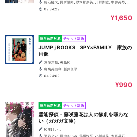
德石勝大, 田所陽向, 厚木那奈美, 川野剛稔, 中井美琴, 白
石兼斗, 大森こころ, 大橋海咲, 西尾桃子, 小松千紗都
09:34:29
¥1,650
聴き放題対象
チケット対象
JUMP j BOOKS SPY×FAMILY 家族の
肖像
遠藤達哉, 矢島綾
島袋美由利, 新井良平
04:24:02
¥990
聴き放題対象
チケット対象
霊能探偵・藤咲藤花は人の惨劇を嗤わな
い（ガガガ文庫）
綾里けいし
酒巻光宏, 田中あいみ, 馬場惇平, 小川華果, 木暮晃石, 仲