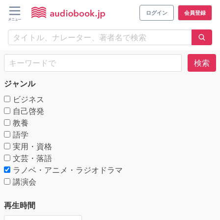
ログイン
会員登録
検索
ジャンル
ビジネス
自己啓発
教養
語学
実用・資格
文芸・落語
ラノベ・アニメ・ラジオドラマ
講演会
再生時間