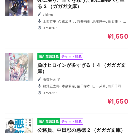
死に戻り、全てを救うために最強へと至
る 2 （ガガガ文庫）
shiryu
上西哲平, 久遠エリサ, 向井莉生, 馬場惇平, 白石兼斗, 野
沢聡, 一宮麗, 神﨑桃伽, 橋本晃太朗, 合田葵
07:36:05
¥1,650
聴き放題対象
チケット対象
負けヒロインが多すぎる！ 4 （ガガガ文
庫）
雨森たきび
鵜澤正太郎, 本泉莉奈, 柴田芽衣, 山一茉希, 白田千尋, 渡
辺けあき, 釜澤希莉, 伊駒ゆりえ, 藪根依泉, 森川真紗子
07:20:25
¥1,650
聴き放題対象
チケット対象
公務員、中田忍の悪徳 2 （ガガガ文庫）