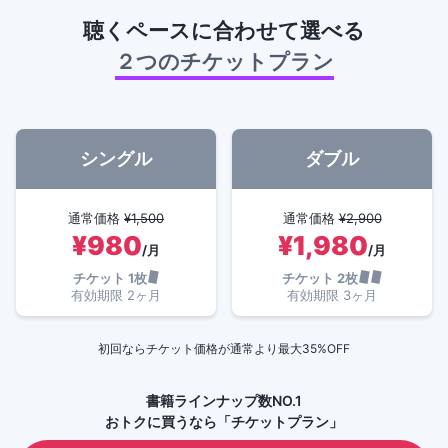
聴くペースに合わせて選べる
２つのチケットプラン
シングル
ダブル
通常価格
¥
1,500
通常価格
¥
2,900
¥
980
¥
1,980
/月
/月
チケット
1
枚
チケット
2
枚
有効期限
2
ヶ月
有効期限
3
ヶ月
初回ならチケット価格が通常より最大35%OFF
書籍ラインナップ数NO.1
おトクに買うなら「チケットプラン」