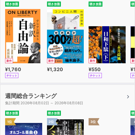
聴き放題
聴き放題
聴き放題
聴
新作
新作
新作
新
¥1,760
¥1,320
¥550
¥
チケット
チケット
チ
週間総合ランキング
集計期間 2026年08月02日 ～ 2026年08月08日
聴き放題
聴き放題
聴
1位
2位
3位