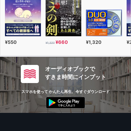
¥550
¥660
¥1,320
¥
¥1,320
オーディオブックで
すきま時間にインプット
スマホを使って かんたん再生、今すぐダウンロード