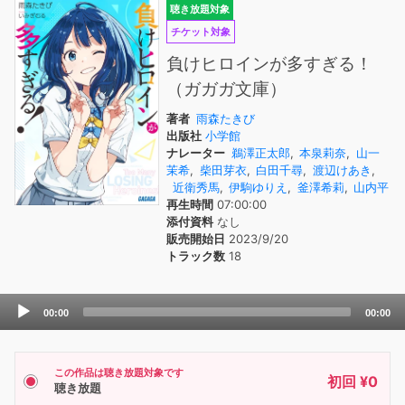
聴き放題対象
チケット対象
負けヒロインが多すぎる！
（ガガガ文庫）
著者
雨森たきび
出版社
小学館
ナレーター
鵜澤正太郎
,
本泉莉奈
,
山一
茉希
,
柴田芽衣
,
白田千尋
,
渡辺けあき
,
近衛秀馬
,
伊駒ゆりえ
,
釜澤希莉
,
山内平
再生時間
07:00:00
添付資料
なし
販売開始日
2023/9/20
トラック数
18
Audio
00:00
00:00
Player
この作品は聴き放題対象です
初回 ¥0
聴き放題