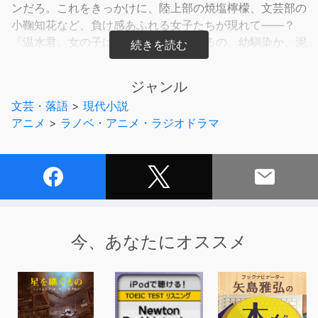
ンだろ。これをきっかけに、陸上部の焼塩檸檬、文芸部の
小鞠知花など、負け感あふれる女子たちが現れて――？
「温水君。女の子は２種類に分けられるの。幼馴染か、泥
棒猫か」「なるほど、大胆な分類だ」負けてこそ輝く彼女
たちに、幸いあれ。負けヒロイン――マケインたちに絡ま
ジャンル
れる謎の青春が、ここに幕を開ける！
文芸・落語
>
現代小説
アニメ
>
ラノベ・アニメ・ラジオドラマ
レーベル：ガガガ文庫
シリーズ名：「負けヒロインが多すぎる！」シリーズ
著者名：雨森たきび
出版社：小学館
(C)TAKIBI AMAMORI 2021 (P)小学館
今、あなたにオススメ