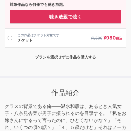
対象作品なら何冊でも聴き放題。
聴き放題で聴く
この作品はチケット対象です
¥
980
¥
1,500
税込
チケット
プランを選択せずに作品を購入する
作品紹介
クラスの背景である俺――温水和彦は、あるとき人気女
子・八奈見杏菜が男子に振られるのを目撃する。「私をお
嫁さんにするって言ったのに、ひどくないかな？」「そ
れ、いくつの頃の話？」「４、５歳だけど」それはノーカ