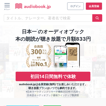
ログイン
会員登録
※
日本一
のオーディオブック
本の朗読が聴き放題で月額833円
初回14日間無料で体験
audiobook.jpは会員登録(無料)でお楽しみいただけます。
聴き放題プランはいつでも解約できます。
※日本マーケティングリサーチ機構2023年11月調べ
日本語オーディオブック書籍ラインナップ数調査