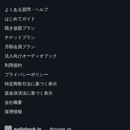
「経済の問題は、専門家だけに任せるものではない。
自分も考えよう。そのほうが
よくある質問・ヘルプ
未来の社会はずっと良くなる」と。
はじめてガイド
聴き放題プラン
——もくじ——
チケットプラン
月額会員プラン
法人向けオーディオブック
「社会」は、 あなたの財布の外にある。
第1話 なぜ、紙幣をコピーしてはいけないのか?
利用規約
第2話 なぜ、家の外ではお金を使うのか?
プライバシーポリシー
第3話 価格があるのに、価値がないものは何か?
特定商取引法に基づく表示
第4話 お金が偉いのか、働く人が偉いのか?
資金決済法に基づく表示
「社会の財布」には 外側がない。
会社概要
第5話 預金が多い国がお金持ちとは言えないのはなぜか?
採用情報
第6話 投資とギャンブルは何が違うのか?
第7話 経済が成長しないと生活は苦しくなるのか?
©otobank, Inc.