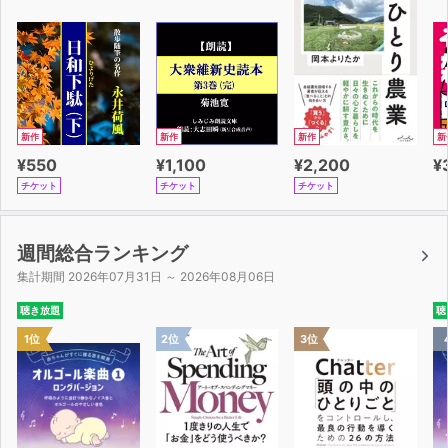
自分をごまかしながら考える人はいない。
経済の話が難しく感じるのは、
決してあなたのせいではない。
専門用語を使わなければ、
誰もが同じスタートラインに立って考えることができる。
新作
新作
新作
新
だからこの本では専門用語や
¥550
¥1,100
¥2,200
¥
難しい数式を一切使っていない。
チケット
チケット
チケット
出てくる数式は、足し算と引き算くらいだ。
——
週間総合ランキング
集計期間 2026年07月31日 ～ 2026年08月06日
「僕たちの暮らす社会は、一人ひとりが支え合っている」
聴き放題
聴
1位
2位
3位
資本主義のど真ん中にいた僕がこんな話を始めたら、
あなたは眉をひそめて、僕の腹の内を探るかもしれない。
きれいごとを並べて、自分をダマそうと
何かを企んでいるのではないかと。