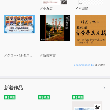
——
小倉広
本田健
ゴールドマン・サックスという会社で働くことになって、
経済について考えるようになった。
そこでは、日本政府の借金である日本国債などを扱う
金利トレーディングという仕事をしてきた。
取引相手は、銀行や保険会社などの金融機関や、
世界中のヘッジファンドだった。
一度の取引量は数百億円から数千億円におよんだ。
グローバルタスクフォース(著)
新美南吉
このトレーディングの仕事では、
経済を見誤ることは命取りになる。
Recommended by
16年間そういう仕事をしながら、
「お金」のことをとことん考えてきた。
新着作品
自分の頭で考えるときに
経済の「専門用語」は必要なかった。
聴き放題
聴き放題
聴き放題
専門家が専門用語を使うのは、
相手をごまかそうとするときだ。