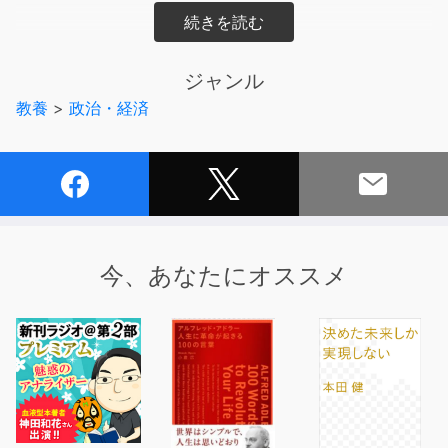
「メディアで"エコノミスト"の言ってることが
ワケわからない、と思ったことはありませんか。
ジャンル
僕はいつもそうです。
教養
>
政治・経済
そういう人が、自分で経済を考えられる本です。」
——小島武仁(経済学者・東京大学教授)
——
お金を取っ払って「人」を見れば、
とたんに経済はシンプルになる。
今、あなたにオススメ
誰が働いて、誰が幸せになるのか?
専門用語も計算式も出てこない、
誰でも最後まで読み通せる
「やさしい経済の入門書」です。