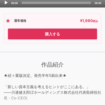
Audio
00:00
00:00
Player
¥
1,980
通常価格
税込
購入する
作品紹介
★続々重版決定。発売半年5刷出来★
「新しい資本主義を考えるヒントがここにある。」
——川邊健太郎(Zホールディングス株式会社代表取締役社
長・Co-CEO)