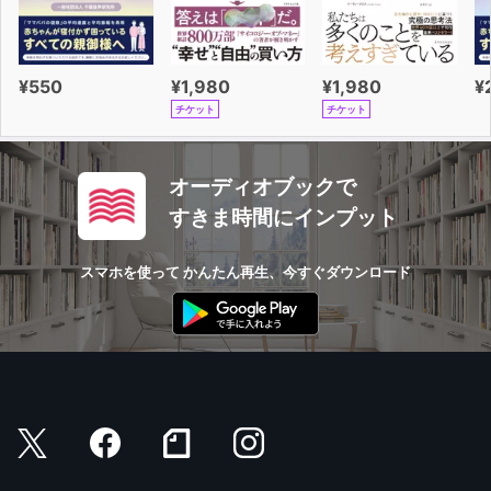
でも、道徳の話をしているのではない。
これは経済の話だ。
資本主義ど真ん中の会社で働いてみて僕は確信した。
¥550
¥1,980
¥1,980
¥
経済は、お金ではなく人を中心に考えないといけない。
チケット
チケット
純粋に経済を突き詰めて考えたときに見えてきたのは、
お金ではなく「人」だった。
オーディオブックで
すきま時間にインプット
——
スマホを使って かんたん再生、今すぐダウンロード
本書の最後では、ある「謎」を一緒に考えてもらいたい。
この謎は答えがまだ見つかっていない。
僕がこの本を書いた動機がそこにある。
なるべく多くの人にその謎を考えてほしいと思っている。
そして、あなたにこう感じてもらいたいと思って、
僕はこの本を書いた。