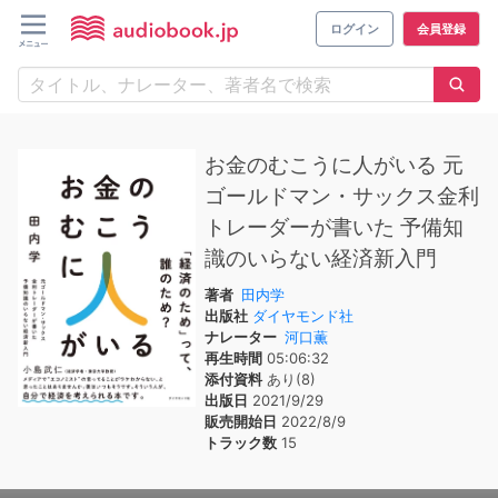
ログイン
会員登録
お金のむこうに人がいる 元
ゴールドマン・サックス金利
トレーダーが書いた 予備知
識のいらない経済新入門
著者
田内学
出版社
ダイヤモンド社
ナレーター
河口薫
再生時間
05:06:32
添付資料
あり(8)
出版日
2021/9/29
販売開始日
2022/8/9
トラック数
15