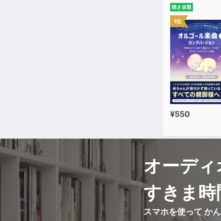
聴き放題
【ステップ5
1位
・睡眠時間を
・成功をリピ
第３章 こう
【ヒント１】
【ヒント２】
【ヒント３】
¥550
エピローグ 
オーディ
すきま時
スマホを使って か