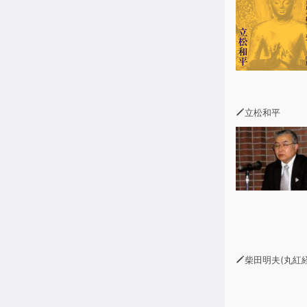
5段階の法則
そして、本書
「スーパーノ
る」と。
＜目次＞
立松和平
第１章 ふつ
【ステージ１
【ステージ２
【ステージ３
【ステージ４
【ファイナル
第２章 爆発
柴田明夫(丸紅経済研究所
【ステップ1
・「言い訳」
・「あの人が