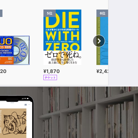
5位
6位
320
¥1,870
¥2,420
チケット