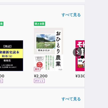
すべて見る
放題
聴き放題
？
新作
100
¥2,200
¥330
ト
チケット
すべて見る