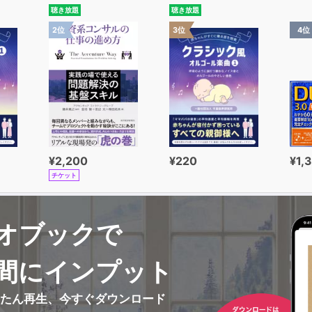
聴き放題
聴き放題
】成功を無限リピートする
2位
3位
4位
減らすのではなく、スタッフを雇おう
ートするマニュアルをつくろう
して自分の限界を超えていく
組織のレベルを高めよう
「ネットワーク」を構築しよう
「異質な要素」を融合しよう
¥2,200
¥220
¥1,
どんな選択をしても、あなたは正しい
チケット
オブックで
間にインプット
んたん再生、今すぐダウンロード