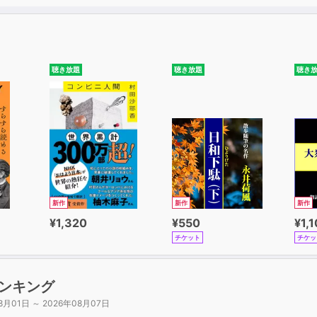
力が同じくらいの人」が急成長した理由とは？
功」を「自分の進化」の糧にせよ
】プロセスを「運」と「実力」に分解する
聴き放題
聴き放題
聴き
実力」を勘違いした悲劇
べてのものは「運」の影響を避けられない
」には運の戦略を、「実力の領域」には実力の戦略を使え
めても、成功を繰り返せる人生にしよう
】まずは「実力の領域」を征服する
らめてしまう人がいる。ひょっとして、あなたもそうだろうか
」の解像度を高める、具体的で確実な方法
新作
新作
新作
して、爆発的に成長せよ
¥1,320
¥550
¥1,
チケット
チケッ
】「運の領域」では挑戦の回数をとことん増やす
果の陰には「無数の失敗」がある
間を減らして、今すぐ飛び出そう
ンキング
始めるときは、絶対に「全賭け」するな
8月01日 ～ 2026年08月07日
10倍行動しよう