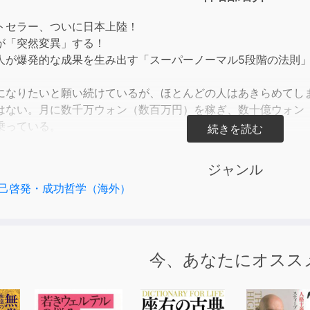
to
incre
トセラー、ついに日本上陸！
or
が「突然変異」する！
decre
人が爆発的な成果を生み出す「スーパーノーマル5段階の法則
volum
になりたいと願い続けているが、ほとんどの人はあきらめてしま
はない。月に数千万ウォン（数百万円）を稼ぎ、数十億ウォン
乗っている。
、このように平凡な範囲内で一歩先をリードする人々を“スーパ
ジャンル
スーパーノーマルに属している一人だ。
己啓発・成功哲学（海外）
うの会社員をしながら レンタルスタジオ事業を成功させ、退職後
ネスを手がけるたびに爆発的な成果を生み出し、100億ウォン（
0年前までは月収160万ウォン（約16万円）の平凡な“ノーマ
今、あなたにオスス
ない。
な人間がいったいどのように成功を遂げたのだろうか？
の彼自身の経験と成功者たちとの対話、観察、研究を生かして