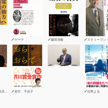
」を導き出した。
にそのすべての富の秘密を盛り込んだ。彼は自信を持って語る
ーマルの法則は誰でもマネできるほどシンプルだ。これを実践す
ゲーテ
鎌田浩毅
スティーブン・R・コヴ
うの人が「自分の道」に目覚める瞬間
】発端：20万ウォンの人生で終わりたくなかった
】展開：お金持ちの道を選択する
】危機：最初の挑戦。4000万ウォンの借金に縛られる
】絶頂：スーパーノーマルへの入口。不運に打ち勝つ方法を経
ステージ】ここからが始まりだ：お金持ちになるスタートライ
的な成果を生み出す「スーパーノーマル５段階の法則」
代表)
若竹 千佐子
住野よる
】「突然変異」を発見する
から、突然変異のヒントが見つかる
うまくいった理由」を見つけ出す