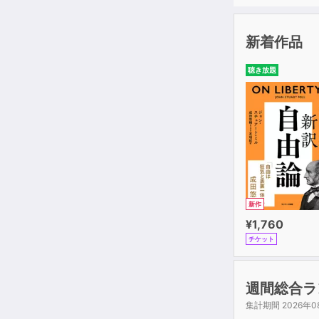
・「自分と実
・「他人の成
新着作品
【ステップ2
聴き放題
・「運」と「
・この世のす
・「運の領域
・ゼロから始
【ステップ3
・すぐにあき
・「成功地図
新作
・時間を貯蓄
¥1,760
チケット
【ステップ4
・圧倒的な成
・思い悩む時
週間総合ラ
・「事業」を
集計期間 2026年0
・ライバルの