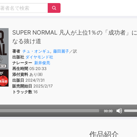
SUPER NORMAL 凡人が上位1％の「成功者」
なる抜け道
著者
チュ・オンギュ
,
藤田麗子
／訳
出版社
ダイヤモンド社
ナレーター
新井俊亮
再生時間
05:20:33
添付資料
あり(8)
出版日
2024/7/31
販売開始日
2025/2/17
トラック数
16
Use
00:00
Up/D
Arrow
keys
作品紹介