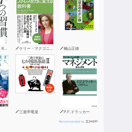
。
れば、あなたも“スーパーノーマル”になれ
ィー
ケリー・マクゴニガル
楠山正雄
験する
ンに立ったあなたへ
三遊亭竜楽
P.F.ドラッカー
Recommended by