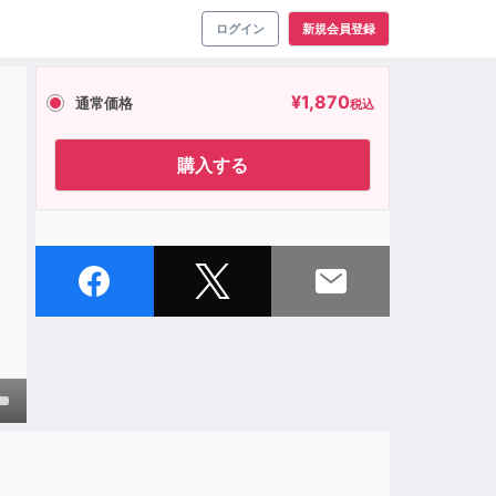
ログイン
新規会員登録
¥
1,870
通常価格
税込
に
購入する
own