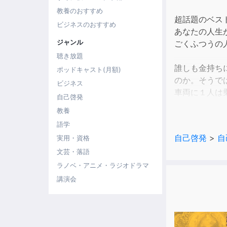
教養のおすすめ
超話題のベス
ビジネスのおすすめ
あなたの人生
ジャンル
ごくふつうの
聴き放題
誰しも金持ち
ポッドキャスト(月額)
のか。そうで
ビジネス
車両に１人は
自己啓発
教養
本書の著者は
語学
著者もまた、
自己啓発
>
自
実用・資格
彼はごくふつ
文芸・落語
ルなど、ビジ
ラノベ・アニメ・ラジオドラマ
彼は、ほんの1
講演会
れたわけでも
いたって平凡
彼はこれまで