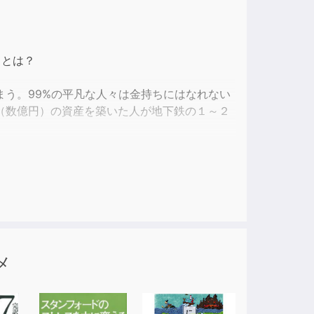
ase
ase
」とは？
e.
う。99%の平凡な人々は金持ちにはなれない
（数億円）の資産を築いた人が地下鉄の１～２
ーノーマル”と呼ぶ。
もオンラインストア事業、YouTubeチャンネ
約10億円）台の資産を築いた。
ル”だった。彼は天才ではなく、裕福な家に生ま
メ
成功へと向かうプロセス、「スーパーノーマル