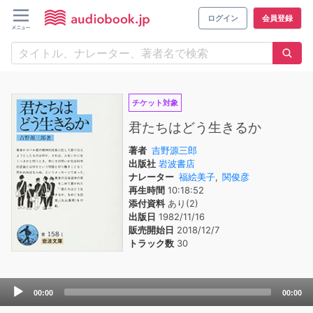
ログイン
会員登録
チケット対象
君たちはどう生きるか
著者
吉野源三郎
出版社
岩波書店
ナレーター
福絵美子
,
関俊彦
再生時間
10:18:52
添付資料
あり(2)
出版日
1982/11/16
販売開始日
2018/12/7
トラック数
30
Audio
00:00
00:00
Player