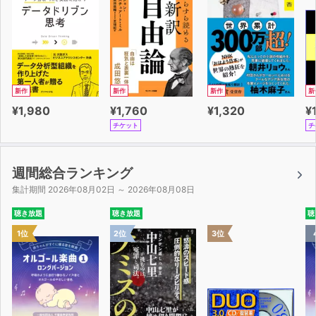
新作
新作
新作
新
¥1,980
¥1,760
¥1,320
¥
チケット
チ
週間総合ランキング
集計期間 2026年08月02日 ～ 2026年08月08日
聴き放題
聴き放題
聴
1位
2位
3位