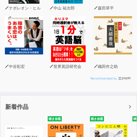
ナポレオン・ヒル
中山 祐次郎
森田草平
中谷彰宏
世界英語研究会
織田作之助
Recommended by
新着作品
聴き放題
聴き放題
聴