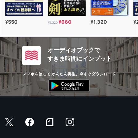
¥550
¥660
¥1,320
¥
¥1,320
オーディオブックで
すきま時間にインプット
スマホを使って かんたん再生、今すぐダウンロード