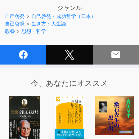
ジャンル
著者がコペル君の精神的成長に託して語り伝えようとした
自己啓発
>
自己啓発・成功哲学（日本）
ものは何か。
自己啓発
>
生き方・人生論
それは、人生いかに生くべきかと問うとき、常にその問い
教養
>
思想・哲学
が社会科学的認識とは何かという問題と切り離すことなく
問われねばならぬ、というメッセージでした。
著者の没後追悼の意をこめて書かれた「『君たちはどう生
きるか』をめぐる回想」(丸山真男)も合わせて音声化。
著者・吉野源三郎氏がどのような思いでこの作品を世に問
うたのか、当時の読者はどのようにそれを受け入れたの
今、あなたにオススメ
か、
発刊当時の日本の状況なども振り返りながら、深く味わう
ことができるオーディオブックです。