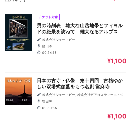
チケット対象
男の時刻表 雄大な山岳地帯とフィヨル
ドの絶景を訪ねて 雄大なるアルプスと
安らぎの湖畔へ (スイス)
株式会社ジェー・ピー
窪田等
00:24:15
¥1,100
日本の古寺・仏像 第十四回 古格ゆか
しい双塔式伽藍をもつ名刹 當麻寺
株式会社ジェー・ピー, 株式会社デアゴスティーニ・ジ
ャパン
窪田等
00:30:55
¥1,100