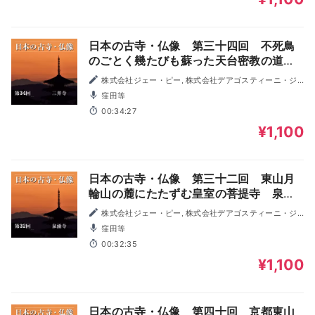
日本の古寺・仏像 第三十四回 不死鳥
のごとく幾たびも蘇った天台密教の道
場 三井寺
株式会社ジェー・ピー, 株式会社デアゴスティーニ・ジ
ャパン
窪田等
00:34:27
¥1,100
日本の古寺・仏像 第三十二回 東山月
輪山の麓にたたずむ皇室の菩提寺 泉涌
寺
株式会社ジェー・ピー, 株式会社デアゴスティーニ・ジ
ャパン
窪田等
00:32:35
¥1,100
日本の古寺・仏像 第四十回 京都東山