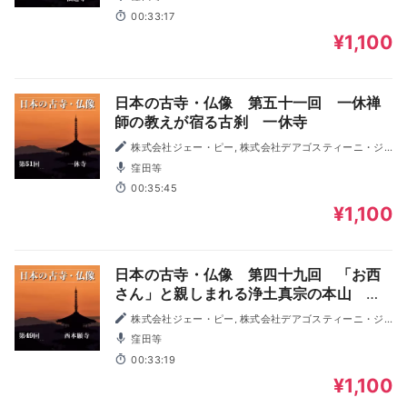
00:33:17
¥1,100
日本の古寺・仏像 第五十一回 一休禅
師の教えが宿る古刹 一休寺
株式会社ジェー・ピー, 株式会社デアゴスティーニ・ジ
ャパン
窪田等
00:35:45
¥1,100
日本の古寺・仏像 第四十九回 「お西
さん」と親しまれる浄土真宗の本山 西
本願寺
株式会社ジェー・ピー, 株式会社デアゴスティーニ・ジ
ャパン
窪田等
00:33:19
¥1,100