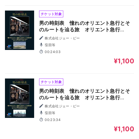
チケット対象
男の時刻表 憧れのオリエント急行とそ
のルートを辿る旅 オリエント急行
4,000ｋm Part.2(オーストリア・ハン
株式会社ジェー・ピー
ガリー)
窪田等
00:24:03
¥1,100
チケット対象
男の時刻表 憧れのオリエント急行とそ
のルートを辿る旅 オリエント急行
4,000ｋm Part.3(ルーマニア・ブルガ
株式会社ジェー・ピー
リア)
窪田等
00:23:34
¥1,100