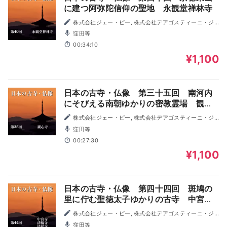
に建つ阿弥陀信仰の聖地 永観堂禅林寺
株式会社ジェー・ピー, 株式会社デアゴスティーニ・ジ
ャパン
窪田等
00:34:10
¥1,100
日本の古寺・仏像 第三十五回 南河内
にそびえる南朝ゆかりの密教霊場 観心
寺
株式会社ジェー・ピー, 株式会社デアゴスティーニ・ジ
ャパン
窪田等
00:27:30
¥1,100
日本の古寺・仏像 第四十四回 斑鳩の
里に佇む聖徳太子ゆかりの古寺 中宮
寺・法輪寺・法起寺
株式会社ジェー・ピー, 株式会社デアゴスティーニ・ジ
ャパン
窪田等