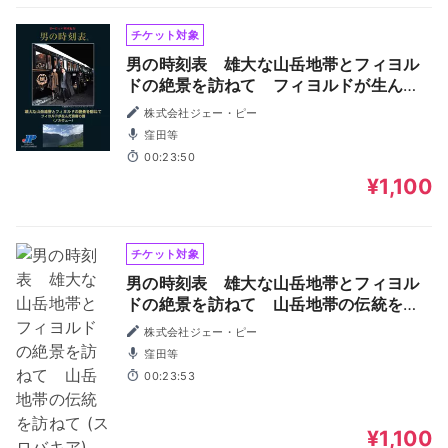
チケット対象
男の時刻表 雄大な山岳地帯とフィヨル
ドの絶景を訪ねて フィヨルドが生んだ
芸術の国 (ノルウェー)
株式会社ジェー・ピー
窪田等
00:23:50
¥1,100
チケット対象
男の時刻表 雄大な山岳地帯とフィヨル
ドの絶景を訪ねて 山岳地帯の伝統を訪
ねて (スロバキア)
株式会社ジェー・ピー
窪田等
00:23:53
¥1,100