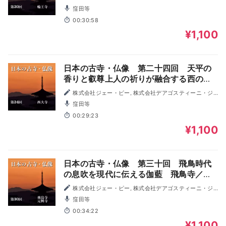
ャパン
窪田等
00:30:58
¥1,100
日本の古寺・仏像 第二十四回 天平の
香りと叡尊上人の祈りが融合する西のお
おてら 西大寺
株式会社ジェー・ピー, 株式会社デアゴスティーニ・ジ
ャパン
窪田等
00:29:23
¥1,100
日本の古寺・仏像 第三十回 飛鳥時代
の息吹を現代に伝える伽藍 飛鳥寺／元
興寺
株式会社ジェー・ピー, 株式会社デアゴスティーニ・ジ
ャパン
窪田等
00:34:22
¥1,100