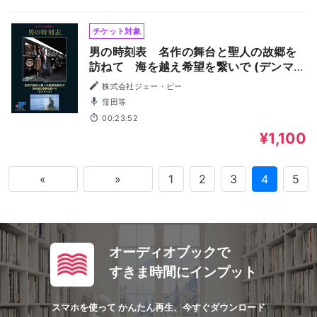
チケット対象
男の時刻表 名作の舞台と聖人の故郷を
訪ねて 海を越え希望を繋いで (デンマー
ク)
株式会社ジェー・ピー
窪田等
00:23:52
¥1,100
«
»
1
2
3
4
5
オーディオブックで
すきま時間にインプット
スマホを使って かんたん再生、今すぐダウンロード