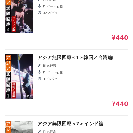
ロバート石原
02:29:01
¥440
アジア無限回廊＜1＞韓国／台湾編
日比野宏
ロバート石原
01:07:22
¥440
アジア無限回廊＜7＞インド編
日比野宏