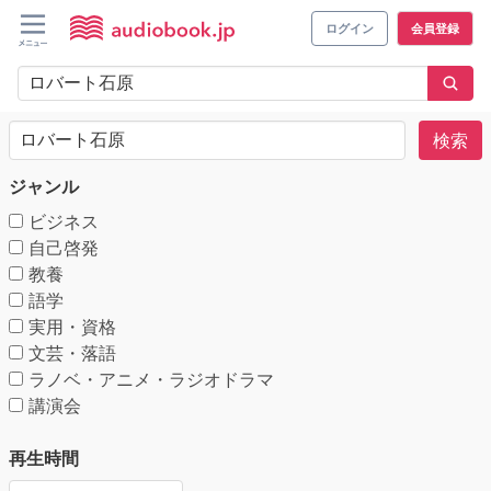
ログイン
会員登録
検索
ジャンル
ビジネス
自己啓発
教養
語学
実用・資格
文芸・落語
ラノベ・アニメ・ラジオドラマ
講演会
再生時間