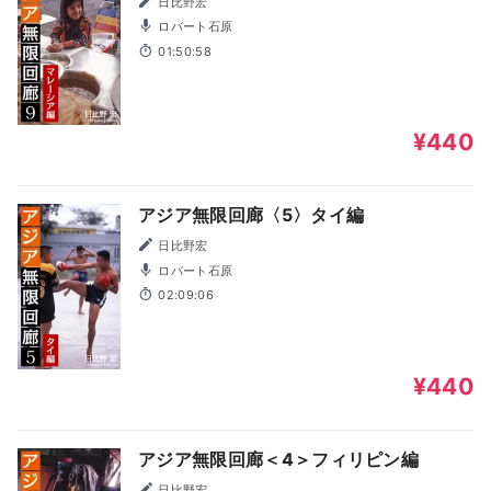
日比野宏
ロバート石原
01:50:58
¥440
アジア無限回廊〈5〉タイ編
日比野宏
ロバート石原
02:09:06
¥440
アジア無限回廊＜4＞フィリピン編
日比野宏