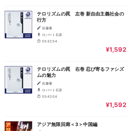
テロリズムの罠 左巻 新自由主義社会の
行方
佐藤優
ロバート石原
05:32:54
¥1,592
テロリズムの罠 右巻 忍び寄るファシズ
ムの魅力
佐藤優
ロバート石原
05:42:04
¥1,592
アジア無限回廊＜3＞中国編