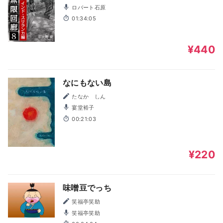
ロバート石原
01:34:05
¥440
なにもない島
たなか しん
宴堂裕子
00:21:03
¥220
味噌豆でっち
笑福亭笑助
笑福亭笑助