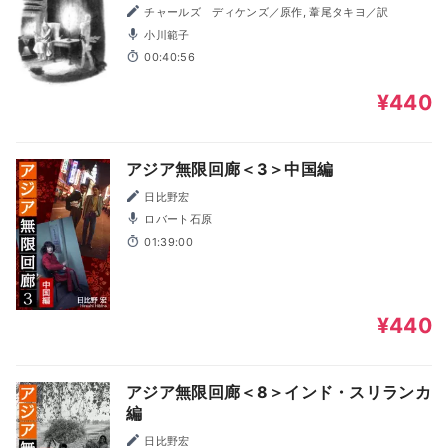
チャールズ ディケンズ／原作, 葦尾タキヨ／訳
小川範子
00:40:56
¥440
アジア無限回廊＜3＞中国編
日比野宏
ロバート石原
01:39:00
¥440
アジア無限回廊＜8＞インド・スリランカ
編
日比野宏