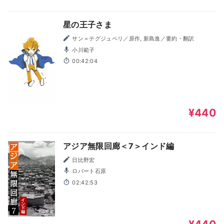
星の王子さま
サン＝テグジュペリ／原作, 新島進／要約・翻訳
小川範子
00:42:04
¥440
アジア無限回廊＜7＞インド編
日比野宏
ロバート石原
02:42:53