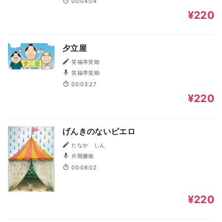
00:04:04
¥220
夕立屋
笑福亭笑助
笑福亭笑助
00:03:27
¥220
げんきのないピエロ
たなか しん
片岡勝衛
00:08:02
¥220