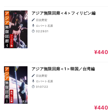
アジア無限回廊＜4＞フィリピン編
日比野宏
ロバート石原
02:29:01
¥440
アジア無限回廊＜1＞韓国／台湾編
日比野宏
ロバート石原
01:07:22
¥440