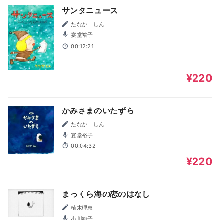
サンタニュース
たなか しん
宴堂裕子
00:12:21
¥220
かみさまのいたずら
たなか しん
宴堂裕子
00:04:32
¥220
まっくら海の恋のはなし
植木理恵
小川範子