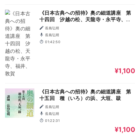
《日本古典への招待》奥の細道講座 第
十四回 汐越の松、天龍寺・永平寺、福
井、敦賀
長島弘明
長島弘明
01:42:50
¥1,100
《日本古典への招待》奥の細道講座 第
十五回 種（いろ）の浜、大垣、跋
長島弘明
長島弘明
01:22:31
¥1,100