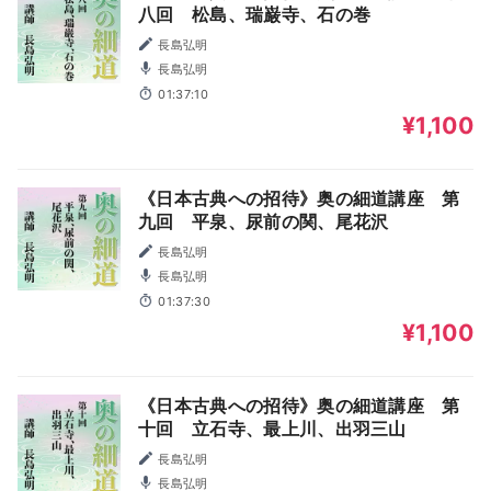
八回 松島、瑞巌寺、石の巻
長島弘明
長島弘明
01:37:10
¥1,100
《日本古典への招待》奥の細道講座 第
九回 平泉、尿前の関、尾花沢
長島弘明
長島弘明
01:37:30
¥1,100
《日本古典への招待》奥の細道講座 第
十回 立石寺、最上川、出羽三山
長島弘明
長島弘明