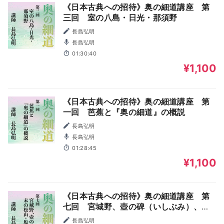
《日本古典への招待》奥の細道講座 第
三回 室の八島・日光・那須野
長島弘明
長島弘明
01:30:40
¥1,100
《日本古典への招待》奥の細道講座 第
一回 芭蕉と『奥の細道』の概説
長島弘明
長島弘明
01:28:45
¥1,100
《日本古典への招待》奥の細道講座 第
七回 宮城野、壺の碑（いしぶみ）、末
の松山・塩竃
長島弘明