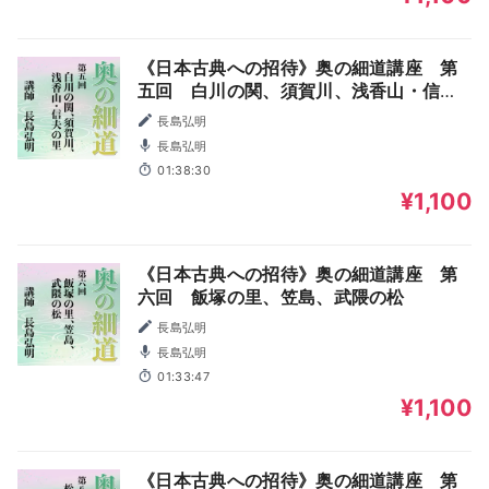
《日本古典への招待》奥の細道講座 第
五回 白川の関、須賀川、浅香山・信夫
の里
長島弘明
長島弘明
01:38:30
¥1,100
《日本古典への招待》奥の細道講座 第
六回 飯塚の里、笠島、武隈の松
長島弘明
長島弘明
01:33:47
¥1,100
《日本古典への招待》奥の細道講座 第