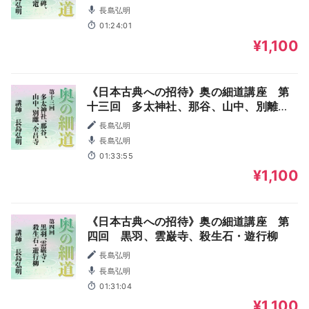
長島弘明
01:24:01
¥1,100
《日本古典への招待》奥の細道講座 第
十三回 多太神社、那谷、山中、別離、
全昌寺
長島弘明
長島弘明
01:33:55
¥1,100
《日本古典への招待》奥の細道講座 第
四回 黒羽、雲巌寺、殺生石・遊行柳
長島弘明
長島弘明
01:31:04
¥1,100