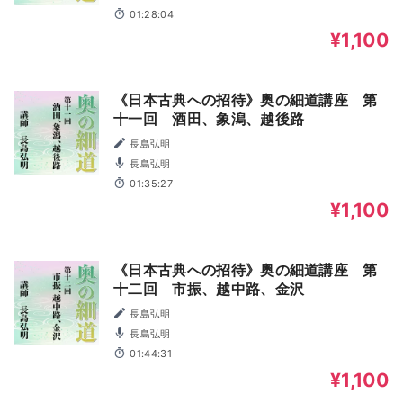
01:28:04
¥1,100
《日本古典への招待》奥の細道講座 第
十一回 酒田、象潟、越後路
長島弘明
長島弘明
01:35:27
¥1,100
《日本古典への招待》奥の細道講座 第
十二回 市振、越中路、金沢
長島弘明
長島弘明
01:44:31
¥1,100