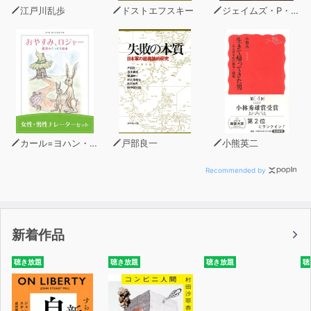
https://jpculture.stores.jp/?
江戸川乱歩
ドストエフスキー
ジェイムズ・P・ホーガン
category_id=61ff30ac110dda63670d66c0
カール=ヨハン・エリーン
戸部良一
小熊英二
Recommended by
新着作品
聴き放題
聴き放題
聴き放題
聴