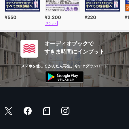
¥550
¥2,200
¥220
¥
チケット
オーディオブックで
すきま時間にインプット
スマホを使って かんたん再生、今すぐダウンロード