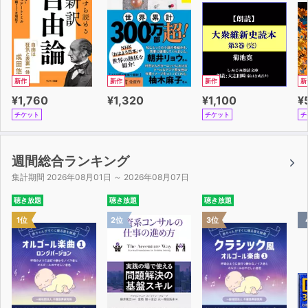
新作
新作
新作
新
¥1,760
¥1,320
¥1,100
¥
チケット
チケット
チ
週間総合ランキング
集計期間 2026年08月01日 ～ 2026年08月07日
聴き放題
聴き放題
聴き放題
1位
2位
3位