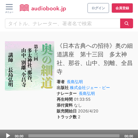
ログイン
会員登録
《日本古典への招待》奥の細
道講座 第十三回 多太神
社、那谷、山中、別離、全昌
寺
著者
長島弘明
出版社
株式会社ジェー・ピー
ナレーター
長島弘明
再生時間
01:33:55
添付資料
なし
販売開始日
2026/4/20
トラック数
2
Audio
00:00
00:00