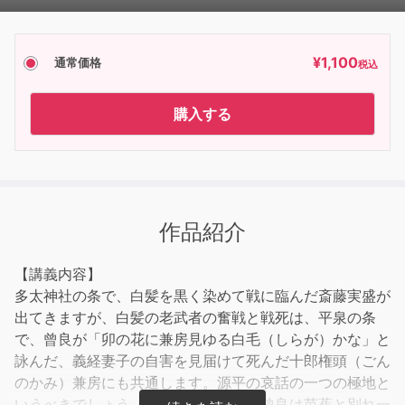
Player
¥
1,100
通常価格
税込
購入する
作品紹介
【講義内容】
多太神社の条で、白髪を黒く染めて戦に臨んだ斎藤実盛が
出てきますが、白髪の老武者の奮戦と戦死は、平泉の条
で、曾良が「卯の花に兼房見ゆる白毛（しらが）かな」と
詠んだ、義経妻子の自害を見届けて死んだ十郎権頭（ごん
のかみ）兼房にも共通します。源平の哀話の一つの極地と
いうべきでしょう。腹の病気のため、曾良は芭蕉と別れ一