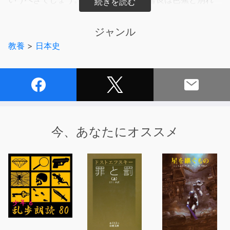
足先に行くことになります。「今日よりや」の句からは、
芭蕉の一人旅の心細さが伝わってきます。
ジャンル
教養
>
日本史
【講師】
長島弘明 ながしま・ひろあき（国文学者・東京大学名誉
教授）
東京大学大学院修了。実践女子大学・名古屋大学・東京大
学・二松学舎大学を経て現職。江戸時代の小説や俳諧を専
門とする。著書に、『秋成研究』（東京大学出版会）、
『雨月物語の世界』（ちくま学芸文庫）、『上田秋成全
今、あなたにオススメ
集』（共編、中央公論社）、『建部綾足全集』（共編、国
書刊行会）、『蕪村全集』（共著、講談社）、『名歌名句
大事典』（共編、明治書院）ほか多数。
※本作はJPカルチャー・オンラインにて映像配信中の同講
座をオーディオ化したものです。
映像で学びたい方はこちら↓