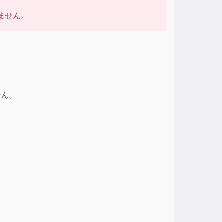
ase
ません。
ase
e.
せん。
声調というイントネーションもある。そのため、
く感じられる。