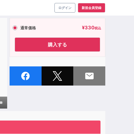
ログイン
新規会員登録
¥
330
通常価格
税込
リ
購入する
own