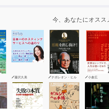
な中国語の音を学びやすいグループにまとめ、声調も含めて「
効率的に中国語発音のコツを身につけられる。
今、あなたにオスス
出すときの「口の形」、子音を出すときの「口・喉の断面」
くわかる。
イティブスピーカーの発音の後、ポーズが設けられているの
。
ニューが組み込まれているのも本書の特徴だ。4つの声調を覚
べての声調の組み合わせが練習できるようになっている。中国
なる。
藤沢久美
ナポレオン・ヒル
小倉広
トレーニング 単語編」では、「数字」「外来語」「1～4字
日常よく使う単語を発音練習する。「発音トレーニング フレ
習できる。発音のトレーニングをしながら、中国語の基礎も身
語ビギナー、音声が苦手な中国語学習者におすすめ。今まで