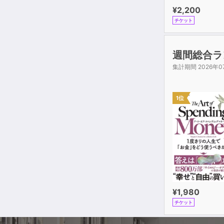
¥2,200
〈発音公式7〉 そ
チケット
〈発音公式8〉 
●複合母
週間総合ラ
〈発音公式9〉 
集計期間 2026年0
〈発音公式10〉 
〈発音公式11〉 
1位
●鼻母音
〈発音公式12〉 
〈発音公式13〉 
〈発音公式14〉 
〈発音公式15〉 
●発音のル
1 ピンイ
¥1,980
3 声調の
チケット