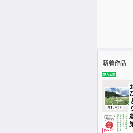
る。
■目次■
はじめに
まず中国語
発音のポイ
第1部 発音
●声調
新着作品
〈発音公式1
聴き放題
●単母音
〈発音公式2〉 単母
●子音
〈発音公式3〉 
〈発音公式4〉 舌
〈発音公式5〉 
新作
〈発音公式6〉 