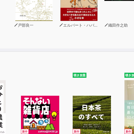
戸部良一
エルバート・ハバード
織田作之助
について知ろう
ント
基礎編
〉 声調（四声と軽声）
聴き放題
聴き
音 a / o / e / i / u / u / er
両唇音 b / p / m 唇歯音 f
先音 d / t / n / l
舌根音 g / k / h
新作
新作
新作
舌面音 j / q / x