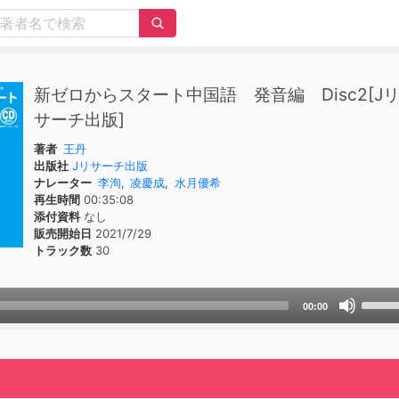
新ゼロからスタート中国語 発音編 Disc2[J
サーチ出版]
著者
王丹
出版社
Jリサーチ出版
ナレーター
李洵
,
凌慶成
,
水月優希
再生時間
00:35:08
添付資料
なし
販売開始日
2021/7/29
トラック数
30
Use
00:00
Up/D
Arrow
keys
to