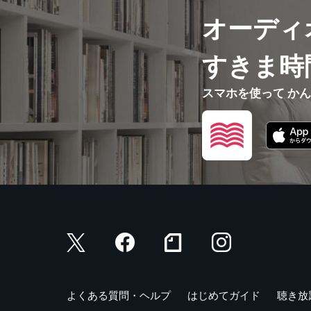
第2部 発
オーディ
1 数字
3 外来語
5 声調の
すきま時
7 3字の
9 日本の
スマホを使って か
第3部 発
1 2字の日
3 4字の日
5 基本的
［コーヒーブ
1 微信（W
3 よく使う
5 中国人の
7 中国茶に
よくある質問・ヘルプ
はじめてガイド
聴き放