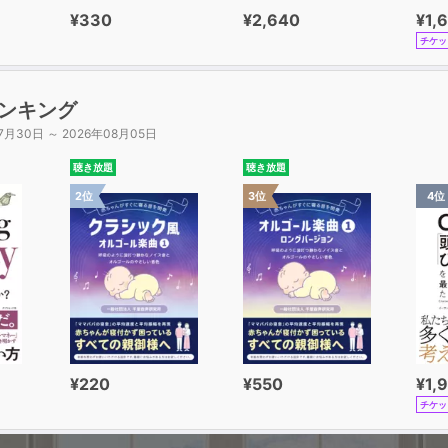
¥330
¥2,640
¥1,
り舌音 zh / ch / sh / r
チケッ
舌歯音 z / c / s
音
ンキング
複合母音 ai / ei / ao / ou
7月30日 ～ 2026年08月05日
複合母音 ia / ie / ua / uo / ue
複合母音 iao / iou / uai / uei
聴き放題
聴き放題
2位
3位
4位
鼻母音 an / ang / en / eng
鼻母音 ian / iang / uan / uang
鼻母音 in / ing / ong / iong
鼻母音 uen / ueng / uan / un
ールのまとめ
ンのルール 2 声調の付け方
¥220
¥550
¥1,
変化 4 儿化（ｒ化）
チケッ