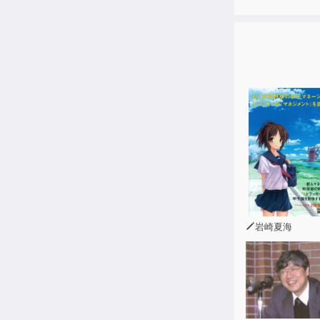
本書は、そん
た。短時間で
また、母音を
のしくみがよ
音声には、ネ
になっている
多彩な練習メ
音・子音とす
話せるように
岩崎夏海
後半の「発音
人名」など、
ーズを発音練
すべての中国