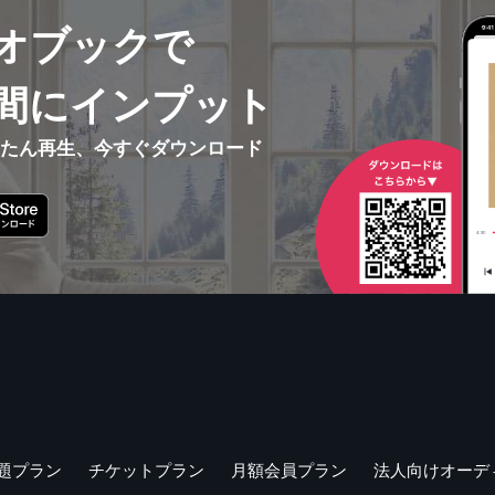
音トレーニング 単語編
オブックで
 2 多字語
 4 軽声の練習
練習 6 四声の組み合わせ練習
間にインプット
単語の発音練習 8 4字の単語の発音練習
地名・人名 10 中国の地名・人名
んたん再生、今すぐダウンロード
音トレーニング フレーズ編
常会話フレーズ 2 3字の日常会話フレーズ
常会話フレーズ 4 5字の日常会話フレーズ
な定型フレーズ
レイク］
eChat） 2 よく使うSNS語 その1
SNS語 その2 4 中国人が声が大きい理由
あいさつ 6 疑問文は語尾を上げない
ついて
題プラン
チケットプラン
月額会員プラン
法人向けオーデ