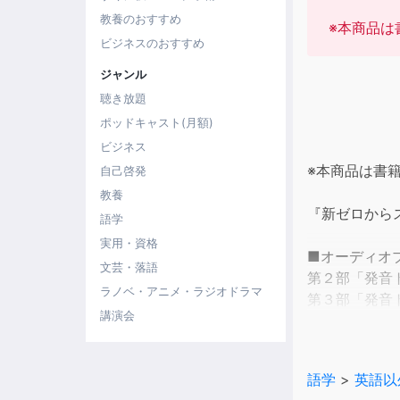
教養のおすすめ
※本商品は
ビジネスのおすすめ
ジャンル
聴き放題
ポッドキャスト(月額)
ビジネス
※本商品は書
自己啓発
教養
『新ゼロから
語学
実用・資格
■オーディオ
文芸・落語
第２部「発音
ラノベ・アニメ・ラジオドラマ
第３部「発音
講演会
■テキストの
中国語は母音
語学
>
英語以
音の種類が少