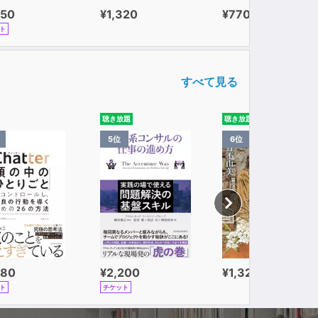
650
¥1,320
¥770
ト
すべて見る
聴き放題
聴き放題
5位
6位
980
¥2,200
¥1,320
ト
チケット