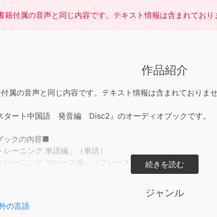
incre
書籍付属の音声と同じ内容です。テキスト情報は含まれており
or
decre
volum
作品紹介
籍付属の音声と同じ内容です。テキスト情報は含まれておりま
スタート中国語 発音編 Disc2』のオーディオブックです。
ブックの内容■
トレーニング 単語編」（単語）、
トレーニング フレーズ編」（フレーズ）を収録。
内容■
ジャンル
が36、子音が21あり、音のバリエーションが多い。また、
外の言語
なく、アップダウンの少ない日本語に比べるとどうしても難し