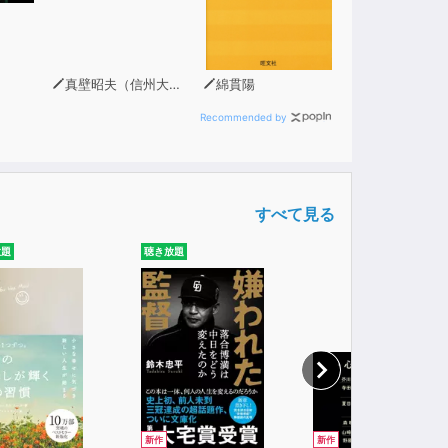
真壁昭夫（信州大学経済学部教授）
綿貫陽
Recommended by
すべて見る
放題
聴き放題
新作
新作