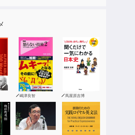
15の発音公式」でマスターできるようにし
メ
をイラストで具体的に紹介しているので、発音
で、模範音声を真似て自分でも発音できるよう
えた後、母音・子音を学んでいく中で、母
語の音を多面的に学べ、自然に通じる中国語が
嶋津良智
馬屋原吉博
の単語」「日本の地名・人名」「中国の地名・
ーズ編」では2～5字の会話フレーズや定型フレ
につくので、一石二鳥である。
で一番わかりやすい中国語発音の入門書であ