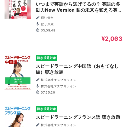
いつまで英語から逃げてるの？ 英語の多
動力New Version 君の未来を変える英語
のはなし
堀江貴文
盆子原康
05:59:48
¥2,063
聴き放題対象
スピードラーニング中国語（おもてなし
編）聴き放題
株式会社エスプリライン
株式会社エスプリライン
07:55:20
聴き放題対象
スピードラーニングフランス語 聴き放題
株式会社エスプリライン