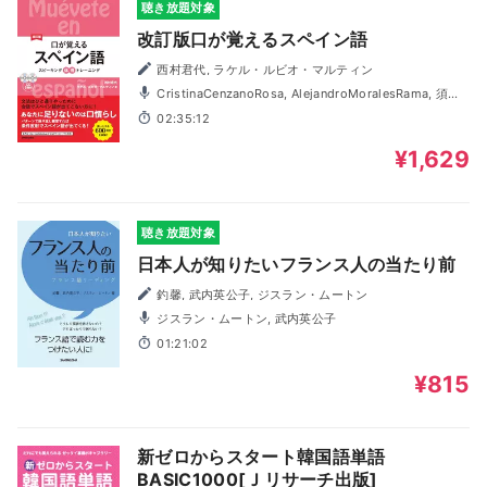
聴き放題対象
改訂版口が覚えるスペイン語
西村君代, ラケル・ルビオ・マルティン
CristinaCenzanoRosa, AlejandroMoralesRama, 須口
操
02:35:12
¥1,629
聴き放題対象
日本人が知りたいフランス人の当たり前
釣馨, 武内英公子, ジスラン・ムートン
ジスラン・ムートン, 武内英公子
01:21:02
¥815
新ゼロからスタート韓国語単語
BASIC1000[Ｊリサーチ出版]