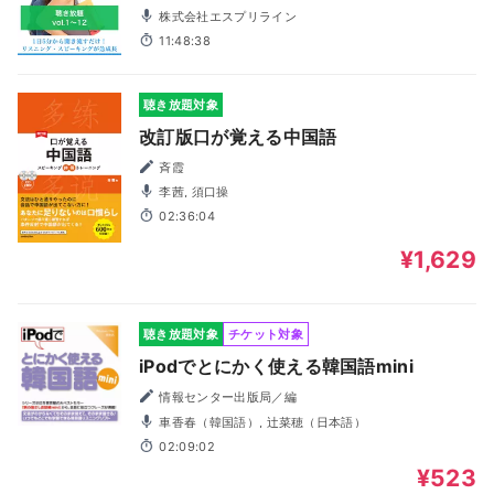
株式会社エスプリライン
11:48:38
聴き放題対象
改訂版口が覚える中国語
斉霞
李茜, 須口操
02:36:04
¥1,629
聴き放題対象
チケット対象
iPodでとにかく使える韓国語mini
情報センター出版局／編
車香春（韓国語）, 辻菜穂（日本語）
02:09:02
¥523