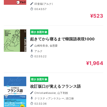
邱奎福(アルク)
00:43:57
¥523
聴き放題対象
起きてから寝るまで韓国語表現1000
山崎玲美奈, 金恩愛
アルク
02:55:22
¥1,964
聴き放題対象
改訂版口が覚えるフランス語
ChristianKessler, 山下利枝
クリスティアンケスレー, 須口操
02:32:36