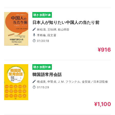
聴き放題対象
日本人が知りたい中国人の当たり前
林松濤, 王怡韡, 舩山明音
李軼倫, 段文凝
01:30:18
¥916
聴き放題対象
韓国語常用会話
権成美, 申賢貞, J. M. フランクル, 金安淑／日本語監修
01:15:29
¥1,100