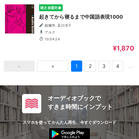
聴き放題対象
起きてから寝るまで中国語表現1000
顧蘭亭, 及川淳子
アルク
10:04:24
¥1,870
«
»
1
2
3
4
…
オーディオブックで
すきま時間にインプット
スマホを使って かんたん再生、今すぐダウンロード