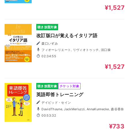
¥1,527
聴き放題対象
改訂版口が覚えるイタリア語
森口いずみ
フィオーレリエート, リヴィオトゥッチ, 須口操
02:34:55
¥1,527
聴き放題対象
チケット対象
英語即答トレーニング
デイビッド・セイン
DavidThayne, JackMerluzzi, AnnaKunnecke, 森谷香奈
00:53:32
¥733