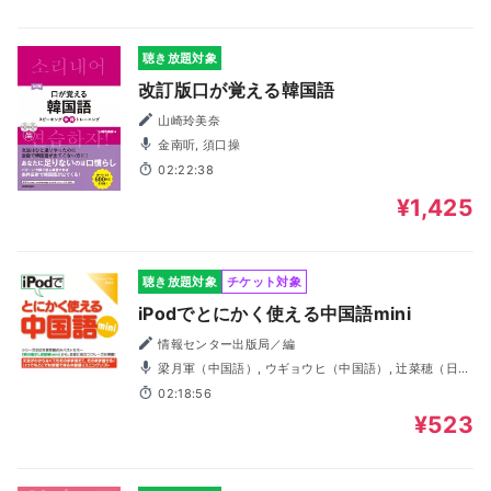
聴き放題対象
改訂版口が覚える韓国語
山崎玲美奈
金南听, 須口操
02:22:38
¥1,425
聴き放題対象
チケット対象
iPodでとにかく使える中国語mini
情報センター出版局／編
梁月軍（中国語）, ウギョウヒ（中国語）, 辻菜穂（日本
語）
02:18:56
¥523