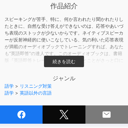
作品紹介
スピーキングが苦手、特に、何か言われたり聞かれたりし
たときに、自然な受け答えができないのは、応答やあいづ
ち表現のストックが少ないからです。ネイティブスピーカ
ーが反射神経的に使いこなしている、気の利いた応答表現
が満載のオーディオブックでトレーニングすれば、あなた
も”英語即答”の達人です。このオーディオブックは、書籍
版『英語即答トレーニング 自然なひとことがさっと口に
出る!』の内容を、20のレッスンに分けて再構成したもの
です。各レッスンでは2つの即答フレーズを取り上げて解
ジャンル
説、全体では約50のフレーズが紹介されています。それ
語学
>
リスニング対策
らのフレーズを使った応答ができるよう、各レッスンには
語学
>
英語以外の言語
クイズもついています。