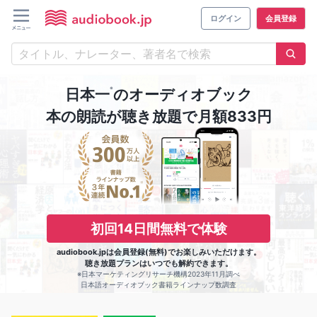
ログイン
会員登録
※
日本一
のオーディオブック
本の朗読が聴き放題で月額833円
初回14日間無料で体験
audiobook.jpは会員登録(無料)でお楽しみいただけます。
聴き放題プランはいつでも解約できます。
※日本マーケティングリサーチ機構2023年11月調べ
日本語オーディオブック書籍ラインナップ数調査