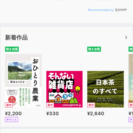
Recommended by
新着作品
聴き放題
聴き放題
聴
新作
新作
新作
新
¥2,200
¥330
¥2,640
¥
チケット
チ