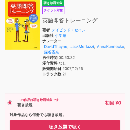
聴き放題対象
チケット対象
英語即答トレーニング
著者
デイビッド・セイン
出版社
小学館
ナレーター
DavidThayne
,
JackMerluzzi
,
AnnaKunnecke
,
森谷香奈
再生時間
00:53:32
添付資料
なし
販売開始日
2007/12/25
トラック数
21
この作品は聴き放題対象です
初回 ¥0
聴き放題
対象作品なら何冊でも聴き放題。
聴き放題で聴く