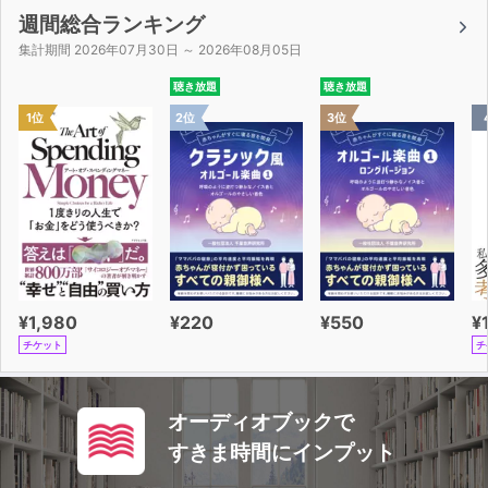
週間総合ランキング
集計期間 2026年07月30日 ～ 2026年08月05日
聴き放題
聴き放題
1位
2位
3位
¥1,980
¥220
¥550
¥
チケット
チ
オーディオブックで
すきま時間にインプット