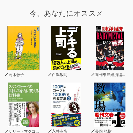
今、あなたにオススメ
高木敏子
白潟敏朗
週刊東洋経済編集部
ケリー・マクゴニガル
永井孝尚
長岡 弘樹