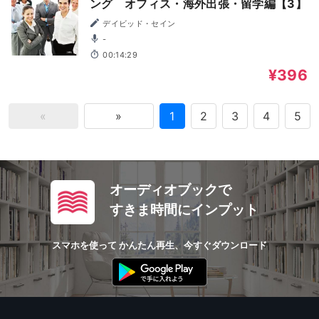
ング オフィス・海外出張・留学編【3】
デイビッド・セイン
-
00:14:29
¥396
«
»
1
2
3
4
5
オーディオブックで
すきま時間にインプット
スマホを使って かんたん再生、今すぐダウンロード