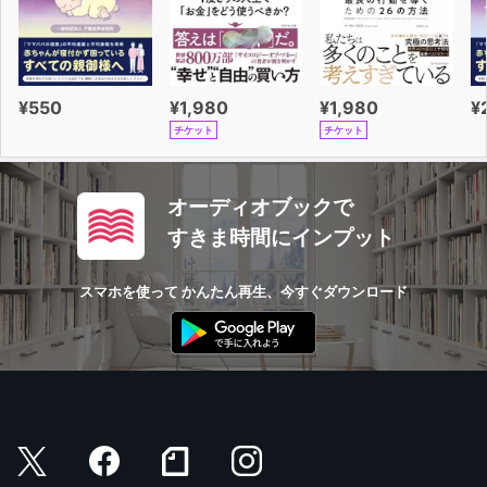
¥550
¥1,980
¥1,980
¥
チケット
チケット
オーディオブックで
すきま時間にインプット
スマホを使って かんたん再生、今すぐダウンロード