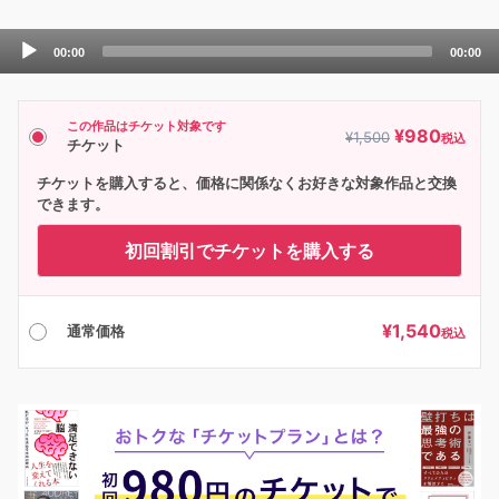
Audio
00:00
00:00
Player
この作品はチケット対象です
¥
980
¥
1,500
税込
チケット
チケットを購入すると、価格に関係なくお好きな対象作品と交換
できます。
初回割引でチケットを購入する
¥
1,540
通常価格
税込