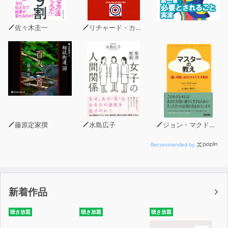
佐々木圭一
リチャード・カールソン
藤原定家撰
水島広子
ジョン・マクドナルド
Recommended by
新着作品
聴き放題
聴き放題
聴き放題