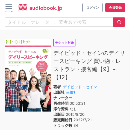
ログイン
会員登録
チケット対象
デイビッド・セインのデイリ
ースピーキング 買い物・レ
ストラン・接客編【9】～
【12】
著者
デイビッド・セイン
出版社
三修社
ナレーター
-
再生時間
00:53:21
添付資料
なし
出版日
2015/8/20
販売開始日
2022/7/21
トラック数
34