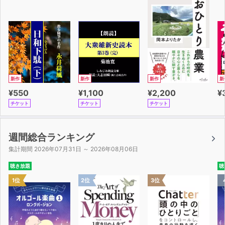
新作
新作
新作
新
¥550
¥1,100
¥2,200
¥
チケット
チケット
チケット
週間総合ランキング
集計期間 2026年07月31日 ～ 2026年08月06日
聴き放題
聴
1位
2位
3位