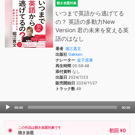
聴き放題対象
いつまで英語から逃げてる
の？ 英語の多動力New
Version 君の未来を変える英
語のはなし
著者
堀江貴文
出版社
Gakken
ナレーター
盆子原康
再生時間
05:59:48
添付資料
なし
出版日
2024/7/23
販売開始日
2024/11/27
トラック数
49
Audio
00:00
00:00
Player
この作品は聴き放題対象です
初回 ¥0
聴き放題