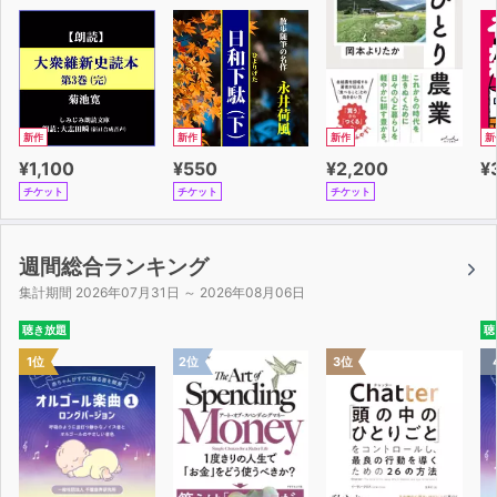
「有史以来最大のチャンス。みんないそげ！」藤岡頼光
（セブ島最大の英会話学校「QQ English」を経営）
「英語を学ぶことを通じて思考が広がった」三木裕明（ゲ
ームプロデューサー、映画プロデューサー）
「イスラエルでは英語を話せるようにするのが当たり前」
新作
新作
新作
新
ロミ・レヴィ・ヤマモリ（セキュリティ・エンジニア）
¥1,100
¥550
¥2,200
¥
「世界でさまざまな人と話せると知識の宝庫が増える」竹
チケット
チケット
チケット
林朋毅（ラグジュアリーブランドCEO）
「毎日英語に触れ続けること。1日だって間を空けてはい
けない」イムラン・スディキ（英語のすべてをスーパー楽
週間総合ランキング
しくする会社（株）ブルーフレイム代表）
集計期間 2026年07月31日 ～ 2026年08月06日
聴き放題
聴
■ AIツールを使った英語学習法3選■
1位
2位
3位
利用者の実体験とともにおススメの使用法を細かく紹介。
・ChatGPTは有能な校正者
・発音矯正アプリELSA 完全レビュー
・ChatGPTでTOEIC模擬試験をつくる