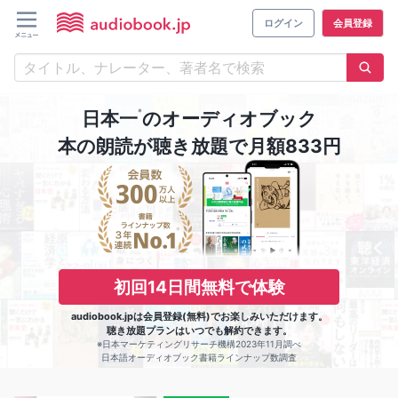
ログイン
会員登録
※
日本一
のオーディオブック
本の朗読が聴き放題で月額833円
初回14日間無料で体験
audiobook.jpは会員登録(無料)でお楽しみいただけます。
聴き放題プランはいつでも解約できます。
※日本マーケティングリサーチ機構2023年11月調べ
日本語オーディオブック書籍ラインナップ数調査