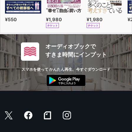
¥550
¥1,980
¥1,980
¥
チケット
チケット
オーディオブックで
すきま時間にインプット
スマホを使って かんたん再生、今すぐダウンロード