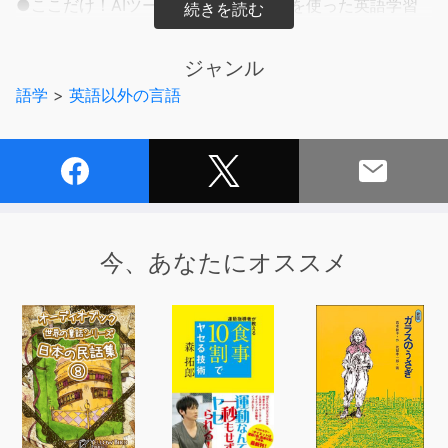
●ここだけ！AIツール・ChatGPTなどを使った英語学習
法3選
―――――――――――――――――――――――――
ジャンル
●Would、Couldなんていらない
語学
>
英語以外の言語
●AIは手助けしてくれるが、自分でしゃべるほうが圧倒的
に早い
●「誰と何を話したいか」で英語は学びやすくなる
●「お勉強」じゃない、没頭する「学び」をしろ
●年に3つ、新しいことをやる
●教材をハシゴしろ
●話せないより、話そうとしないほうが問題
今、あなたにオススメ
●結果を求めるな、現状を把握しろ
●サボれない仕組みをつくれ
●ChatGPTを使いこなすための勉強はいらない
●講師の言いなりになるな
●教育者の考えはワンクール古い
●悔しさこそモチベーション
●「自分がバカ」と知っている人は強い
●苦手意識で将来を決めるな