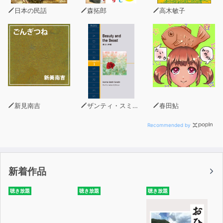
●「できない理由」を先に考えるな
日本の民話
森拓郎
高木敏子
●勉強＝我慢ではない
●「折れる」のは成果を手放すこと
●稼ぐことが学びになる世界を手に入れろ
◎ワールドカップで英語を身につける
◎村上春樹を英語で読む
◎会話をYes、Noで終わらせない
◎英単語は妄想で覚える
◎映画のキャラになりきって英語を話す
新見南吉
ザンティ・スミス・セラフィン
春田鮎
◎言葉を「パズル」にして遊ぶ
◎スマホを英語モードにする
Recommended by
◎YouTubeで英語をどう学ぶか
■7名のインタビュー■
新着作品
「40代でも遅くない。すぐに英語を勉強してください」
村上憲郎（元グーグル日本法人名誉会長）
聴き放題
聴き放題
聴き放題
「英語を習得するには、あと1760時間かかる」坪谷ニュ
ウエル郁子（内閣官房教育再生実行アドバイザー、国際バ
カロレア日本大使など）