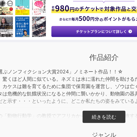
keys
to
incre
or
decre
volum
作品紹介
選ぶノンフィクション大賞2024」ノミネート作品！！☆
、驚くほど人間に似ている。ネズミは水に濡れた仲間を助ける
。カケスは雛を育てるために集団で保育園を運営し、ゾウは亡
タは危機的な飢餓状況になると仲間に襲いかかり、動物園の器
だと示す・・・といったように、どこか私たちの姿をみている
の「動物行動学」の教授でアフリカから南極まで世界中を旅す
ざまな生態とその背景にある「社会性」に迫りながら、彼らの
ジャンル