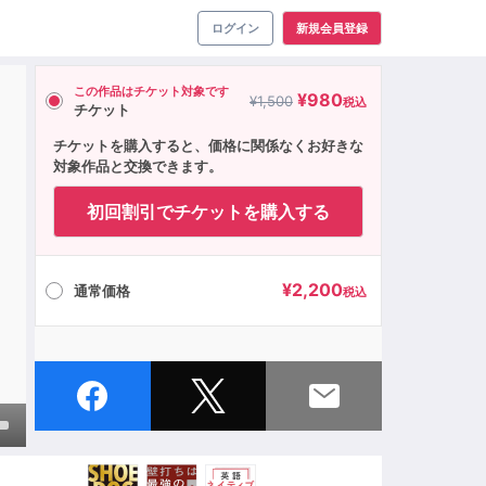
ログイン
新規会員登録
この作品はチケット対象です
¥
980
¥
1,500
税込
チケット
チケットを購入すると、価格に関係なくお好きな
対象作品と交換できます。
初回割引でチケットを購入する
¥
2,200
通常価格
税込
own