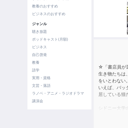
教養のおすすめ
ビジネスのおすすめ
ジャンル
聴き放題
ポッドキャスト(月額)
ビジネス
自己啓発
教養
☆「書店員が
語学
生き物たちは
実用・資格
をいとわない
文芸・落語
いえば、バッ
ラノベ・アニメ・ラジオドラマ
居している猫
講演会
シドニー大学
物たちのさま
介。