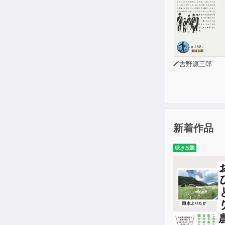
吉野源三郎
新着作品
聴き放題