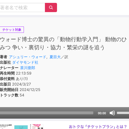
チケット対象
ウォード博士の驚異の「動物行動学入門」 動物のひ
みつ 争い・裏切り・協力・繁栄の謎を追う
著者
アシュリー・ウォード
,
夏目大
／訳
出版社
ダイヤモンド社
ナレーター
茶川亜郎
再生時間
22:13:59
添付資料
あり(1)
出版日
2024/3/27
販売開始日
2024/12/25
トラック数
54
Use
00:00
Up/D
Arrow