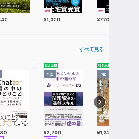
新作
新作
640
¥1,320
¥770
すべて見る
聴き放題
聴き放題
5位
6位
980
¥2,200
¥1,320
ト
チケット