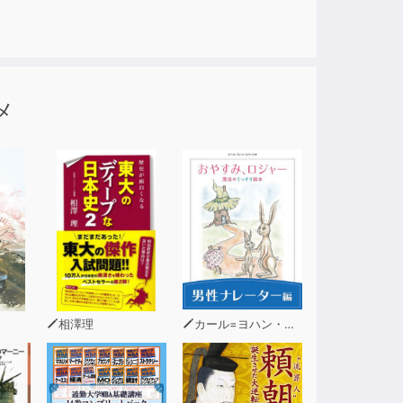
メ
相澤理
カール=ヨハン・エリーン