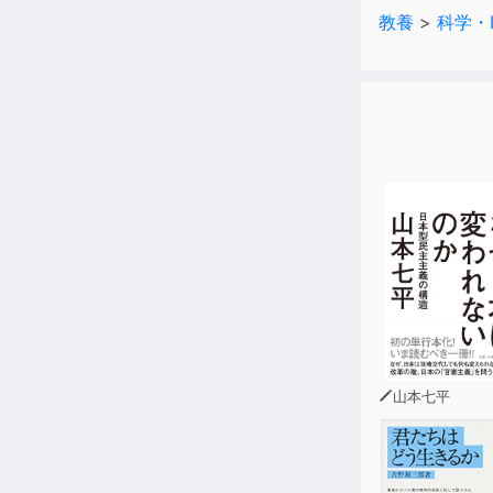
動物や人間た
教養
>
科学・
山本七平