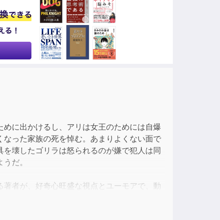
ase
ase
e.
ために出かけるし、アリは女王のためには自爆
くなった家族の死を悼む。あまりよくない面で
具を壊したゴリラは怒られるのが嫌で犯人は同
ようだ。
る著者が、好奇心旺盛な視点とユーモアで、動
知られざる行動、自然の偉大な驚異の数々を紹