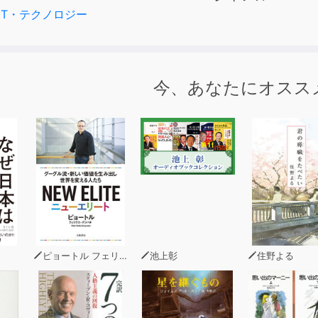
ちへの固定観念を打ち破る知的発見の一冊！
IT・テクノロジー
今、あなたにオスス
ピョートル フェリクス グジバチ
池上彰
住野よる