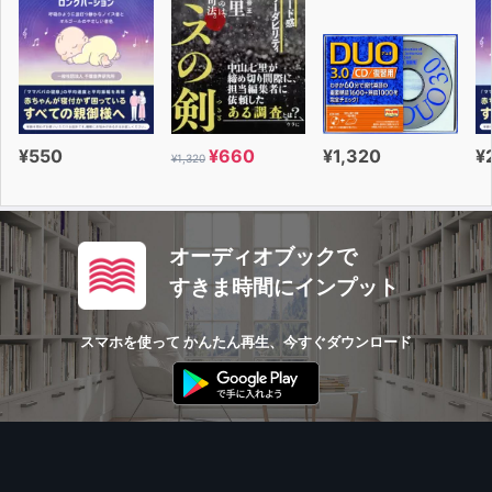
変えたくなっちゃうじゃないですか。
そこを変えずに頑張れるかどうかっていうのが、まさに
GRITだと思うんですよね。
¥550
¥660
¥1,320
¥
¥1,320
オーディオブックで
すきま時間にインプット
スマホを使って かんたん再生、今すぐダウンロード