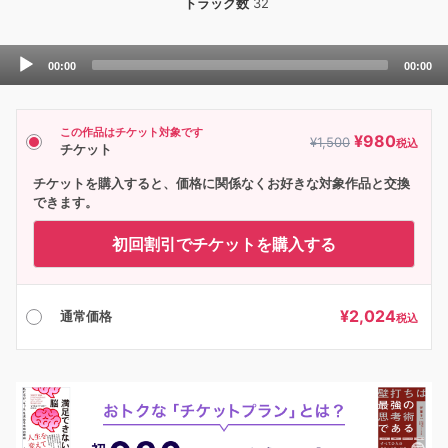
トラック数
32
Audio
00:00
00:00
Player
この作品はチケット対象です
¥
980
¥
1,500
税込
チケット
チケットを購入すると、価格に関係なくお好きな対象作品と交換
できます。
初回割引でチケットを購入する
¥
2,024
通常価格
税込