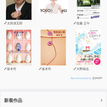
オックスフォード大で修士号(神経科学)、
ペンシルベニア大学大学院で博士号(心理学)を取り、
「グリット」の研究によってノーベル賞に匹敵する
マッカーサー賞(天才賞)を受賞した、
太田清五郎
佐藤 正午
世界最注目の研究者、アンジェラ・ダックワース教授。
◎「やり抜く力」を測定するテスト
◎「やり抜く力」を伸ばす効果的な方法とは?
◎「やり抜く力」が強くなる環境とは?
◎一流の人が共通して行っている「当たり前のこと」と
は?
◎「今日、必死にやる」より「明日、またトライする」
坂木司
坂木司
大野靖志
◎この仕組みが「逆境に強い脳」をつくる
◎「ものすごくがんばる」のは「やり抜く力」とは違う
Recommended by
◎子どものころの「ほめられ方」が一生を左右する
◎「2年以上」「頻繁な活動」をした子は将来の収入が高
い
新着作品
◎「やさしい育て方」と「厳しい育て方」はどちらがいい