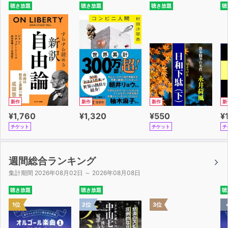
か?
聴き放題
聴き放題
聴き放題
聴
◎「賢明な育て方」診断テスト
人生のすべての成功に最も重要な能力であるグリットを
「自ら伸ばす具体的な方法」、そして、
「子どもやまわりの人間のグリットを伸ばす効果的な方
法」を
満載した本書、何をおいてもぜひ読んでほしい珠玉の書
だ。
新作
新作
新作
新
¥1,760
¥1,320
¥550
¥
チケット
チケット
チ
▽菊池雄星投手のおすすめコメント
僕は、野球って徐々にうまくなるんじゃなくて、「これ
だ」っていうきっかけを掴んだときに、いきなりうまくな
週間総合ランキング
るものだと思うんです。
集計期間 2026年08月02日 ～ 2026年08月08日
そのきっかけを掴むために練習があって、きっかけに出会
聴き放題
聴き放題
聴
うチャンスっていうのは、練習量が多い方が増えるわけ​​で
1位
2位
3位
す。
でも、練習し続けても成果が出ないとき、その練習方法を