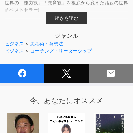
世界の「能力観」「教育観」を根底から変えた話題の世界
的ベストセラー!
ビジネスリーダー、エリート学者、オリンピック選手…
成功者の共通点は「才能」でも「IQ」でもなく「グリッ
ジャンル
ト」(やり抜く力)だった!
ビジネス
>
思考術・発想法
ビジネス
>
コーチング・リーダーシップ
バラク・オバマ、ビル・ゲイツ、マーク・ザッカーバー
グ…
錚々たる権威がその重要性を語り、
米教育省が「最重要課題」として提唱する
「グリット」の秘密を初めて解き明かした一冊!
★誰でもどんな分野でも一流になれる最強・最速のメソ
今、あなたにオススメ
ッド
著者はハーバード大で神経生物学を学び、
マッキンゼーのコンサルタント職を経て公立中学の教員と
なり、