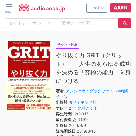
ログイン
会員登録
チケット対象
やり抜く力 GRIT（グリッ
ト）――人生のあらゆる成功
を決める「究極の能力」を身
につける
著者
アンジェラ・ダックワース
,
神崎朗
子
／訳
出版社
ダイヤモンド社
ナレーター
北林きく子
再生時間
12:06:17
添付資料
あり(19)
出版日
2016/9/9
販売開始日
2019/8/16