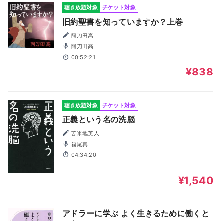
聴き放題対象
チケット対象
旧約聖書を知っていますか？上巻
阿刀田高
阿刀田高
00:52:21
¥838
聴き放題対象
チケット対象
正義という名の洗脳
苫米地英人
福尾真
04:34:20
¥1,540
アドラーに学ぶ よく生きるために働くと