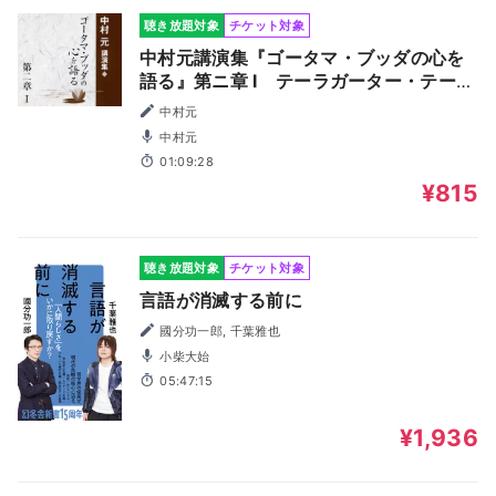
聴き放題対象
チケット対象
中村元講演集『ゴータマ・ブッダの心を
語る』第ニ章 I テーラガーター・テーリ
ーガーター ―仏弟子の告白・尼僧の告白
中村元
―
中村元
01:09:28
¥815
聴き放題対象
チケット対象
言語が消滅する前に
國分功一郎, 千葉雅也
小柴大始
05:47:15
¥1,936