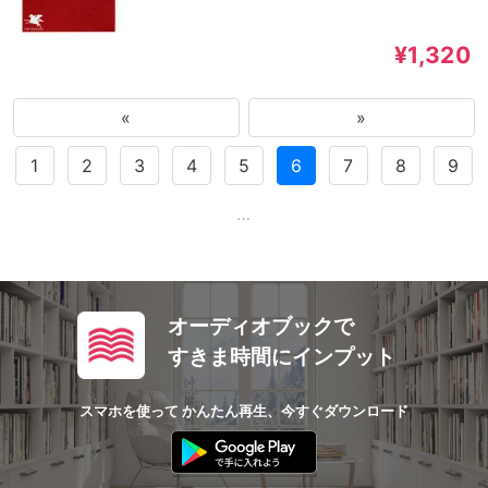
¥1,320
«
»
1
2
3
4
5
6
7
8
9
…
オーディオブックで
すきま時間にインプット
スマホを使って かんたん再生、今すぐダウンロード