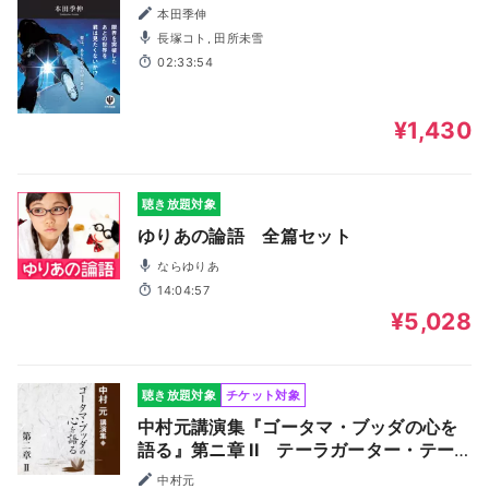
本田季伸
長塚コト, 田所未雪
02:33:54
¥1,430
聴き放題対象
ゆりあの論語 全篇セット
ならゆりあ
14:04:57
¥5,028
聴き放題対象
チケット対象
中村元講演集『ゴータマ・ブッダの心を
語る』第ニ章 II テーラガーター・テー
リーガーター ―仏弟子の告白・尼僧の告
中村元