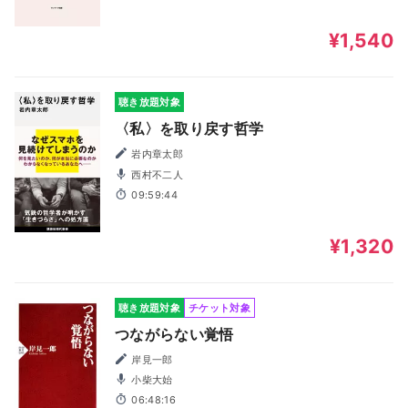
¥1,540
聴き放題対象
〈私〉を取り戻す哲学
岩内章太郎
西村不二人
09:59:44
¥1,320
聴き放題対象
チケット対象
つながらない覚悟
岸見一郎
小柴大始
06:48:16