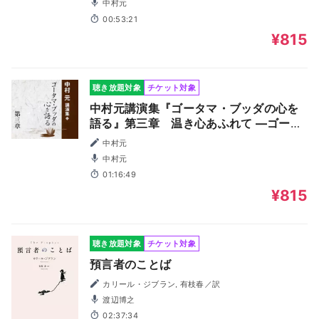
中村元
00:53:21
¥815
聴き放題対象
チケット対象
中村元講演集『ゴータマ・ブッダの心を
語る』第三章 温き心あふれて ―ゴータ
マ・ブッダの言葉から―
中村元
中村元
01:16:49
¥815
聴き放題対象
チケット対象
預言者のことば
カリール・ジブラン, 有枝春／訳
渡辺博之
02:37:34