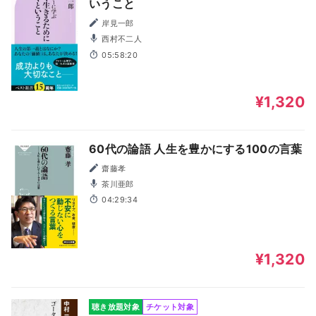
いうこと
岸見一郎
西村不二人
05:58:20
¥1,320
60代の論語 人生を豊かにする100の言葉
齋藤孝
茶川亜郎
04:29:34
¥1,320
聴き放題対象
チケット対象