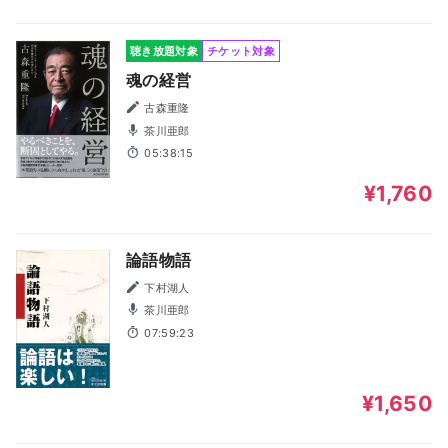
聴き放題対象
チケット対象
魂の経営
古森重隆
茶川亜郎
05:38:15
¥1,760
論語物語
下村湖人
茶川亜郎
07:59:23
¥1,650