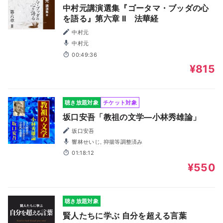
中村元講演選集『ゴータマ・ブッダの心
を語る』第六章 II 法華経
中村元
中村元
00:49:36
¥815
聴き放題対象
チケット対象
坂口安吾「教祖の文学―小林秀雄論」
坂口安吾
響林せいじ, 抑揚等調整済み
01:18:12
¥550
聴き放題対象
賢人たちに学ぶ 自分を超える言葉