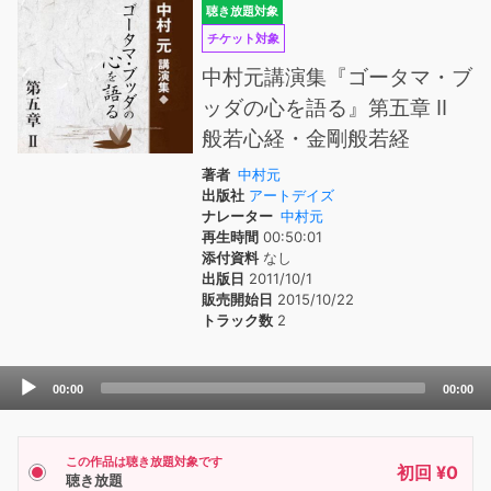
聴き放題対象
チケット対象
中村元講演集『ゴータマ・ブ
ッダの心を語る』第五章 II
般若心経・金剛般若経
著者
中村元
出版社
アートデイズ
ナレーター
中村元
再生時間
00:50:01
添付資料
なし
出版日
2011/10/1
販売開始日
2015/10/22
トラック数
2
Audio
00:00
00:00
Player
この作品は聴き放題対象です
初回 ¥0
聴き放題