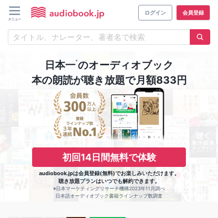
ログイン
会員登録
※
日本一
のオーディオブック
本の朗読が聴き放題で月額833円
初回14日間無料で体験
audiobook.jpは会員登録(無料)でお楽しみいただけます。
聴き放題プランはいつでも解約できます。
※日本マーケティングリサーチ機構2023年11月調べ
日本語オーディオブック書籍ラインナップ数調査