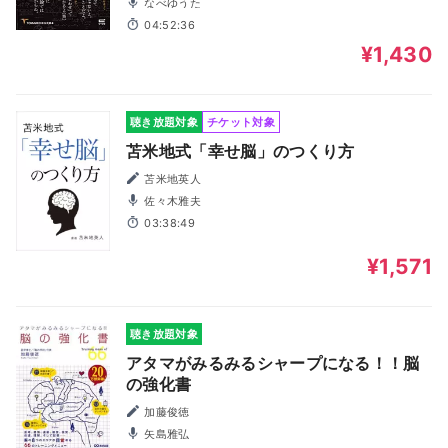
なべゆうた
04:52:36
¥1,430
聴き放題対象
チケット対象
苫米地式「幸せ脳」のつくり方
苫米地英人
佐々木雅夫
03:38:49
¥1,571
聴き放題対象
アタマがみるみるシャープになる！！脳
の強化書
加藤俊徳
矢島雅弘