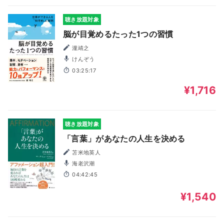
聴き放題対象
脳が目覚めるたった1つの習慣
瀧靖之
けんぞう
03:25:17
¥1,716
聴き放題対象
「言葉」があなたの人生を決める
苫米地英人
海老沢潮
04:42:45
¥1,540