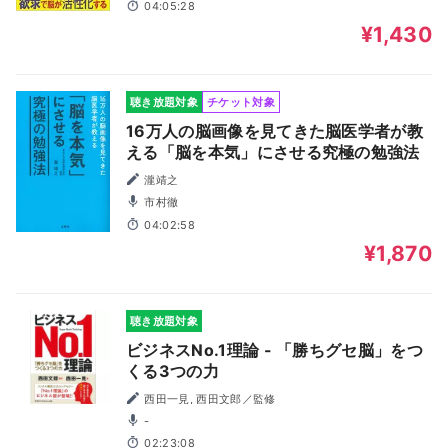
04:05:28
¥1,430
聴き放題対象
チケット対象
16万人の脳画像を見てきた脳医学者が教
える「脳を本気」にさせる究極の勉強法
瀧靖之
市村徹
04:02:58
¥1,870
聴き放題対象
ビジネスNo.1理論 - 「勝ちグセ脳」をつ
くる3つの力
西田一見, 西田文郎／監修
-
02:23:08