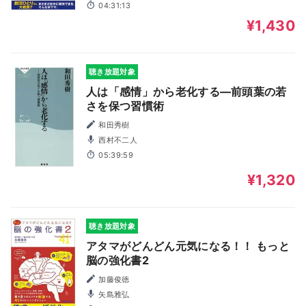
04:31:13
¥1,430
聴き放題対象
人は「感情」から老化する―前頭葉の若
さを保つ習慣術
和田秀樹
西村不二人
05:39:59
¥1,320
聴き放題対象
アタマがどんどん元気になる！！ もっと
脳の強化書2
加藤俊徳
矢島雅弘