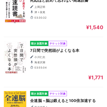
死ぬほど読めて忘れない高速読書
上岡正明
津々良篤
03:30:32
¥1,540
聴き放題対象
チケット対象
7日間で突然頭がよくなる本
小川仁志
海老沢潮
03:55:04
¥1,771
聴き放題対象
チケット対象
全速脳 ~脳は鍛えると100倍加速する