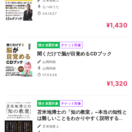
苫米地英人
なべゆうた
04:14:27
¥1,430
聴き放題対象
チケット対象
聞くだけで脳が目覚めるCDブック
山岡尚樹
山岡尚樹
01:03:26
¥1,320
聴き放題対象
チケット対象
苫米地博士の「知の教室」~本当の知性と
は難しいことをわかりやすく説明するこ
とです！
苫米地英人