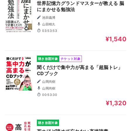
世界記憶力グランドマスターが教える 脳
にまかせる勉強法
池田義博
山田晴久
03:53:53
¥1,540
聴き放題対象
チケット対象
聞くだけで集中力が高まる「超脳トレ」
CDブック
山岡尚樹
山岡尚樹
00:53:30
¥1,320
聴き放題対象