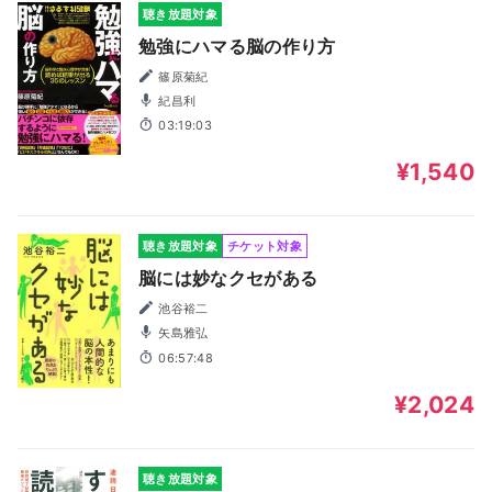
聴き放題対象
勉強にハマる脳の作り方
篠原菊紀
紀昌利
03:19:03
¥1,540
聴き放題対象
チケット対象
脳には妙なクセがある
池谷裕二
矢島雅弘
06:57:48
¥2,024
聴き放題対象