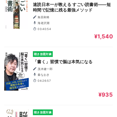
速読日本一が教える すごい読書術――短
時間で記憶に残る最強メソッド
角田和将
海老沢潮
03:40:54
¥1,540
聴き放題対象
「書く」習慣で脳は本気になる
茂木健一郎
秦なおき
04:26:57
¥935
聴き放題対象