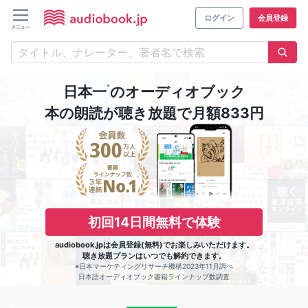
ログイン
会員登録
※
日本一
のオーディオブック
本の朗読が聴き放題で月額833円
初回14日間無料で体験
audiobook.jpは会員登録(無料)でお楽しみいただけます。
聴き放題プランはいつでも解約できます。
※日本マーケティングリサーチ機構2023年11月調べ
日本語オーディオブック書籍ラインナップ数調査