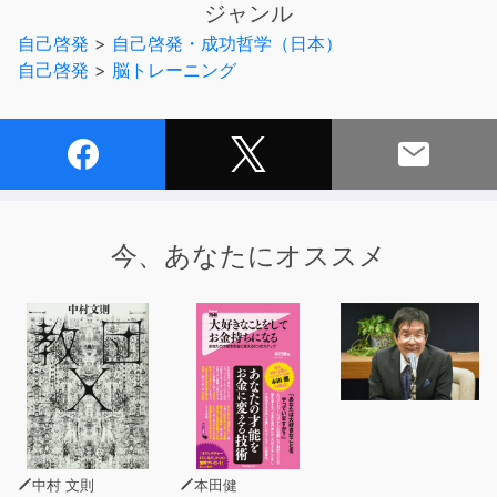
ジャンル
運をつかみとる力・不運を好運に変える力をつけて、
自己啓発
>
自己啓発・成功哲学（日本）
人生をより楽しく生きていく方法が分かります。
自己啓発
>
脳トレーニング
あなたには、このような経験はありませんか？
・車で走っているとき、信号の青が続くと「ラッキー！」
と思う。
・スーパーのレジに並んだとき、自分の並んだ列だけ進む
と「ちょっと運がいい」と感じる。
今、あなたにオススメ
・たまたま懸賞で豪華な商品が当たると、うれしい反面、
こんなところで運を使ってしまっていいのかな、と不安
にもなる。
こんな風に、私たちはいつも心のどこかで運を意識してい
ます。
ビジネスやスポーツで、そして人生の様々な場面で、
あの人は運がいい、この人は運が良くなかった、という話
中村 文則
本田健