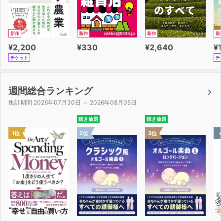
・「年収500万円だったのが、高速読書を始めて部長に昇
進！
新作
新作
新作
新
年収750万円に！」（42歳・ＰＲ会社勤務）
¥2,200
¥330
¥2,640
¥
・「老後資金が不安だったが、知識量が倍増して、
チケット
チ
お金の不安が一気に解消された」（51歳・女性）
・「資格試験の勉強に高速読書を活用。読んだら忘れない
から、
週間総合ランキング
スキマ時間だけの勉強で合格できた」（38歳・会社員）
集計期間 2026年07月30日 ～ 2026年08月05日
・「テレビを見るだけの生活がつらくなり、高速読書を始
聴き放題
聴き放題
めたら、
1位
2位
3位
世界が広がり、趣味の友だちができました」（70歳・年
金生活者）
なぜ？ 読書で人生が変わってしまうのか？
もしあなたが今の生活に不満を抱いているなら、
あるいは、より豊かな人生を望んでいるなら、
高速読書はあなたをサポートする