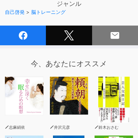
ジャンル
それが高速読書である。
自己啓発
>
脳トレーニング
【高速読書のここがすごい！】
１、高速でたくさん読める
高速読書は、「１冊を30分で３回読む」メソッド。
速読術の「１冊３分」といった触れ込みに比べて
インパクトは少ないかもしれません。
今、あなたにオススメ
しかし速読の「３分で読める」というのは、
「読んだ気になっている」だけ。無意味です。
高速読書は、しっかりと内容を頭にインプット
することができる本物の読書法です。
２、本の内容を忘れない
本で得た知識を長期記憶として
脳に定着させることができます。
脳科学に裏づけられた方法なので、
志麻絹依
井沢元彦
鈴木おさむ
特殊な能力や、読書の得意不得意は関係ありません。