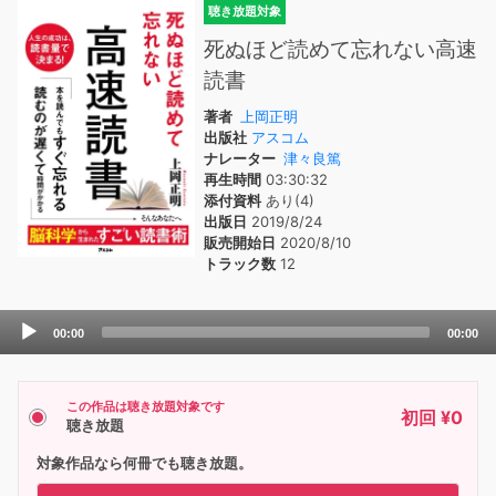
聴き放題対象
死ぬほど読めて忘れない高速
読書
著者
上岡正明
出版社
アスコム
ナレーター
津々良篤
再生時間
03:30:32
添付資料
あり(4)
出版日
2019/8/24
販売開始日
2020/8/10
トラック数
12
Audio
00:00
00:00
Player
この作品は聴き放題対象です
初回 ¥0
聴き放題
対象作品なら何冊でも聴き放題。