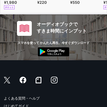
¥1,980
¥220
¥550
¥
最強の武器になってくれます。
チケット
チ
ぜひ、試してみてください。
オーディオブックで
すきま時間にインプット
スマホを使って かんたん再生、今すぐダウンロード
よくある質問・ヘルプ
はじめてガイド