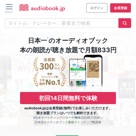
ログイン
会員登録
※
日本一
のオーディオブック
本の朗読が聴き放題で月額833円
初回14日間無料で体験
audiobook.jpは会員登録(無料)でお楽しみいただけます。
聴き放題プランはいつでも解約できます。
※日本マーケティングリサーチ機構2023年11月調べ
日本語オーディオブック書籍ラインナップ数調査