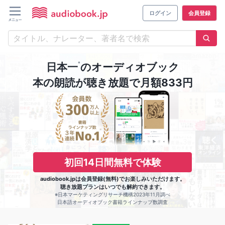
ログイン
会員登録
※
日本一
のオーディオブック
本の朗読が聴き放題で月額833円
初回14日間無料で体験
audiobook.jpは会員登録(無料)でお楽しみいただけます。
聴き放題プランはいつでも解約できます。
※日本マーケティングリサーチ機構2023年11月調べ
日本語オーディオブック書籍ラインナップ数調査