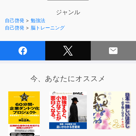
なたの生活に大いに役立つ一冊です。
ジャンル
世の中に存在する「試験」と名のつくもののほとんどは記
自己啓発
>
勉強法
憶の量で結果が左右されるので、
自己啓発
>
脳トレーニング
「記憶力」を身につければ、たいていの問題は解決できま
す。
本書は、記憶力日本一、日本人初の世界グランドマスター
が教える勉強法で、
「覚える」「引き出す」「やる気を出す」「集中力を保
つ」など、脳を活用した技術を網羅。
今、あなたにオススメ
アカデミックな内容ではなく、「結果」を出したテクニッ
ク集なので、
「脳×勉強法」の類書が多いなか、圧倒的に実践向きの本
に仕上がっています。
試験、資格、英語、ビジネスほか……
記憶力が左右するものなら、なんでも効果抜群!