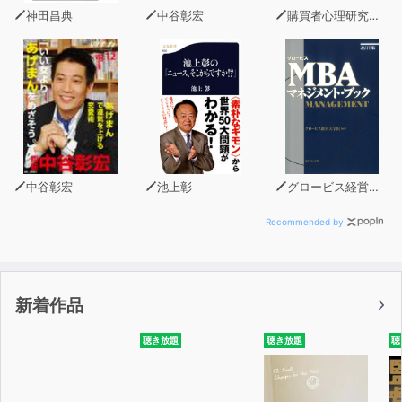
神田昌典
中谷彰宏
購買者心理研究所 株式会社モデンナ 顧問 青木幹和
ある法則にしたがって3回繰り返して読むだけの「3サイ
クル反復速習法」や
記憶の確認と強化を同時に行う「1分間ライティング」、
脳の自動編集機能を使った「1分間マッピング」など、
記憶競技で生み出した技術を完全に体系化。
時間のない中、早く結果を出したい、そんな人の要望に応
えられる勉強法です。
中谷彰宏
池上彰
グロービス経営大学院
Recommended by
新着作品
聴き放題
聴き放題
聴