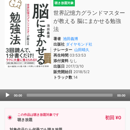
聴き放題対象
世界記憶力グランドマスター
が教える 脳にまかせる勉強
法
著者
池田義博
出版社
ダイヤモンド社
ナレーター
山田晴久
再生時間
03:53:53
添付資料
なし
出版日
2017/3/10
販売開始日
2018/5/2
トラック数
14
Audio
00:00
00:00
Player
この作品は聴き放題対象です
初回 ¥0
聴き放題
対象作品なら何冊でも聴き放題。