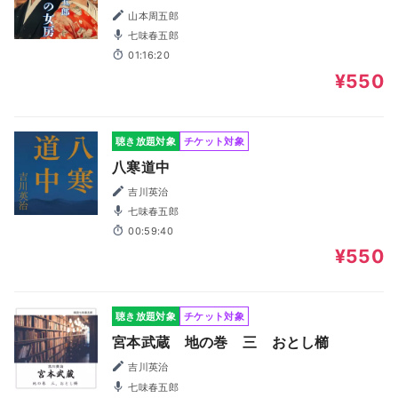
山本周五郎
七味春五郎
01:16:20
¥550
聴き放題対象
チケット対象
八寒道中
吉川英治
七味春五郎
00:59:40
¥550
聴き放題対象
チケット対象
宮本武蔵 地の巻 三 おとし櫛
吉川英治
七味春五郎