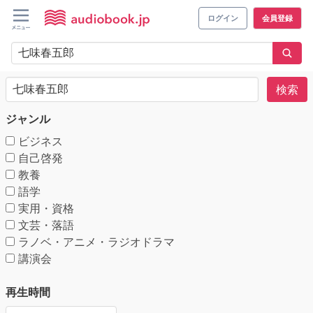
ログイン
会員登録
検索
ジャンル
ビジネス
自己啓発
教養
語学
実用・資格
文芸・落語
ラノベ・アニメ・ラジオドラマ
講演会
再生時間