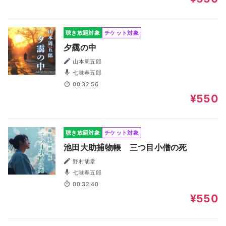
聴き放題対象
チケット対象
夕靄の中
山本周五郎
七味春五郎
00:32:56
¥550
聴き放題対象
チケット対象
池田大助捕物帳 三つ目小僧の死
野村胡堂
七味春五郎
00:32:40
¥550