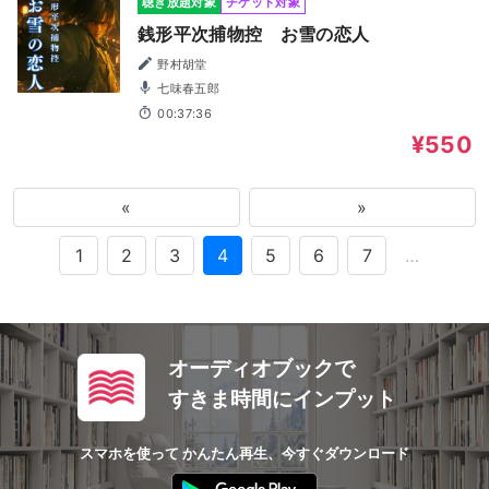
聴き放題対象
チケット対象
銭形平次捕物控 お雪の恋人
野村胡堂
七味春五郎
00:37:36
¥550
«
»
1
2
3
4
5
6
7
…
オーディオブックで
すきま時間にインプット
スマホを使って かんたん再生、今すぐダウンロード