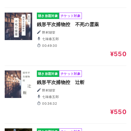
聴き放題対象
チケット対象
銭形平次捕物控 不死の霊薬
野村胡堂
七味春五郎
00:49:30
¥550
聴き放題対象
チケット対象
銭形平次捕物控 辻斬
野村胡堂
七味春五郎
00:36:32
¥550