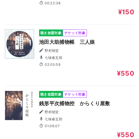
00:22:38
¥150
聴き放題対象
チケット対象
池田大助捕物帳 三人娘
野村胡堂
七味春五郎
02:05:59
¥550
聴き放題対象
チケット対象
銭形平次捕物控 からくり屋敷
野村胡堂
七味春五郎
01:06:07
¥550