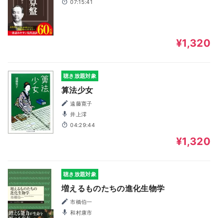
07:15:41
¥1,320
聴き放題対象
算法少女
遠藤寛子
井上澪
04:29:44
¥1,320
聴き放題対象
増えるものたちの進化生物学
市橋伯一
和村康市