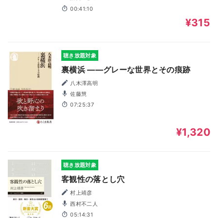
00:41:10
¥315
聴き放題対象
裏横浜 ――グレーな世界とその痕跡
八木澤高明
佐藤慧
07:25:37
¥1,320
聴き放題対象
客観性の落とし穴
村上靖彦
西村不二人
05:14:31