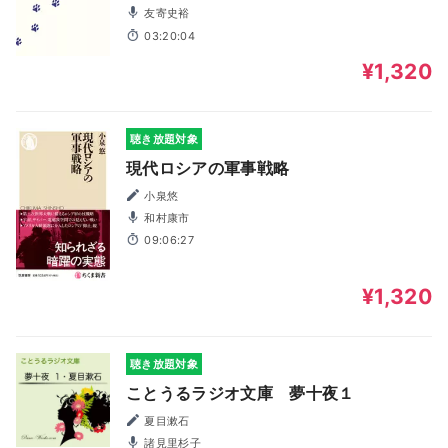
友寄史裕
03:20:04
¥1,320
聴き放題対象
現代ロシアの軍事戦略
小泉悠
和村康市
09:06:27
¥1,320
聴き放題対象
ことうるラジオ文庫 夢十夜１
夏目漱石
諸見里杉子