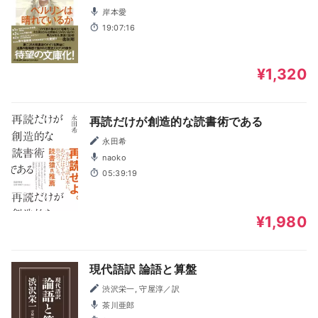
岸本愛
19:07:16
¥1,320
再読だけが創造的な読書術である
永田希
naoko
05:39:19
¥1,980
現代語訳 論語と算盤
渋沢栄一, 守屋淳／訳
茶川亜郎