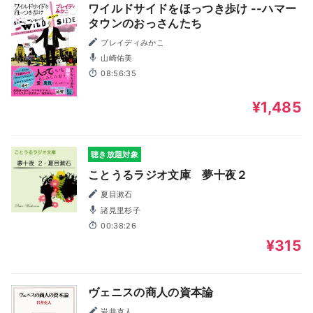
ワイルドサイドをほっつき歩け --ハマー
タウンのおっさんたち
ブレイディみかこ
山崎佑美
08:56:35
¥1,485
聴き放題対象
ことうるラジオ文庫 夢十夜２
夏目漱石
諸見里杉子
00:38:26
¥315
ヴェニスの商人の資本論
岩井克人