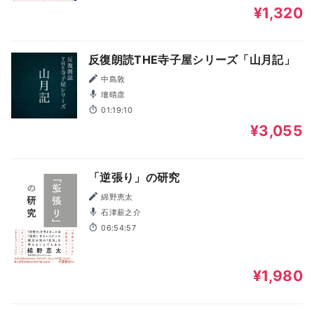
¥1,320
反復朗読THE寺子屋シリーズ「山月記」
中島敦
壤晴彦
01:19:10
¥3,055
「逆張り」の研究
綿野恵太
石津薪之介
06:54:57
¥1,980