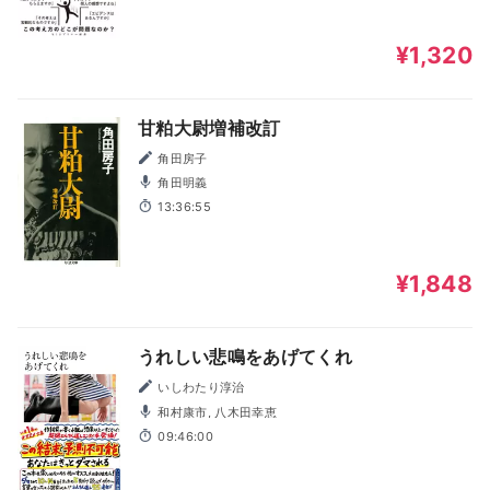
¥1,320
甘粕大尉増補改訂
角田房子
角田明義
13:36:55
¥1,848
うれしい悲鳴をあげてくれ
いしわたり淳治
和村康市, 八木田幸恵
09:46:00