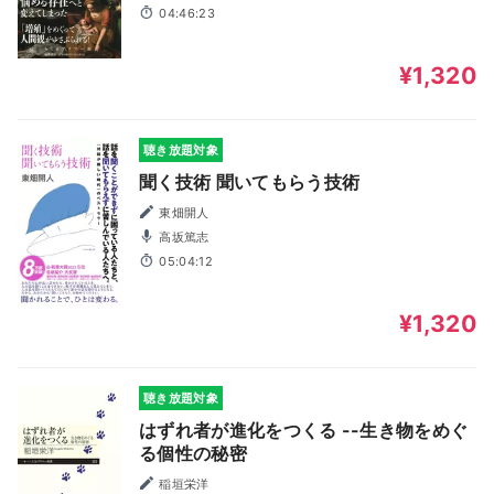
04:46:23
¥1,320
聴き放題対象
聞く技術 聞いてもらう技術
東畑開人
高坂篤志
05:04:12
¥1,320
聴き放題対象
はずれ者が進化をつくる --生き物をめぐ
る個性の秘密
稲垣栄洋