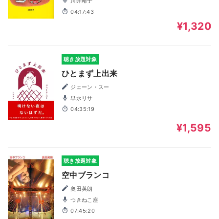
川井靖子
04:17:43
¥1,320
聴き放題対象
ひとまず上出来
ジェーン・スー
早水リサ
04:35:19
¥1,595
聴き放題対象
空中ブランコ
奥田英朗
つきねこ座
07:45:20