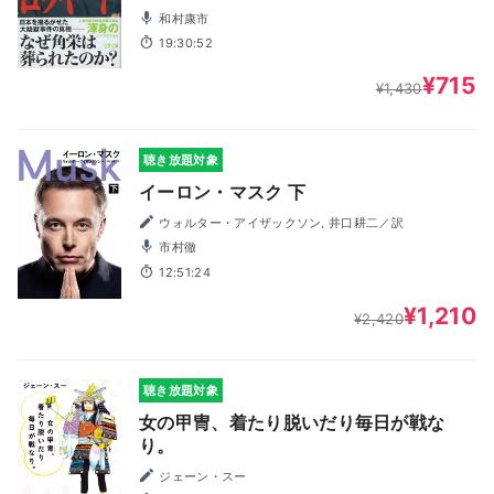
和村康市
19:30:52
¥715
¥1,430
聴き放題対象
イーロン・マスク 下
ウォルター・アイザックソン, 井口耕二／訳
市村徹
12:51:24
¥1,210
¥2,420
聴き放題対象
女の甲冑、着たり脱いだり毎日が戦な
り。
ジェーン・スー