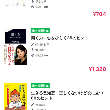
早水リサ
05:48:09
¥704
聴き放題対象
聞く力―心をひらく35のヒント
阿川佐和子
吉川雅子
05:09:09
¥1,320
聴き放題対象
生きる悪知恵 正しくないけど役に立つ
60のヒント
西原理恵子