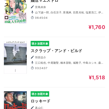
婚活マエストロ
宮島未奈
山下誠一郎, 白石涼子, 茶風林, 目黒光祐, 塩屋浩三, 伊藤
かな恵, 大木咲絵子, 北原樹, 小林直人, 清水健佑, 玉木雅士,
06:45:04
長谷川天音, 三浦円, 山名枝里子
¥1,760
聴き放題対象
スクラップ・アンド・ビルド
羽田圭介
江口拓也, 中尾隆聖, 橋本甜歌, 城雅子, 中島ヨシキ, 森千
晃, 武内駿輔
03:24:07
¥1,518
聴き放題対象
ロッキード
真山仁