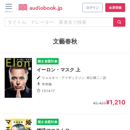
ログイン
会員登録
文藝春秋
聴き放題対象
イーロン・マスク 上
ウォルター・アイザックソン, 井口耕二／訳
市村徹
13:14:17
¥1,210
¥2,420
聴き放題対象