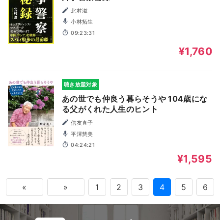
北村滋
小林拓生
09:23:31
¥1,760
聴き放題対象
あの世でも仲良う暮らそうや 104歳にな
る父がくれた人生のヒント
信友直子
平澤慧美
04:24:21
¥1,595
«
»
1
2
3
4
5
6