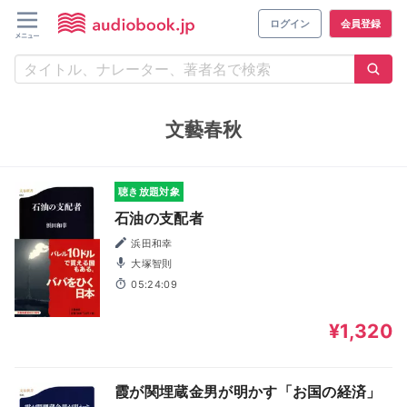
ログイン
会員登録
文藝春秋
聴き放題対象
石油の支配者
浜田和幸
大塚智則
05:24:09
¥1,320
霞が関埋蔵金男が明かす「お国の経済」