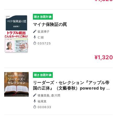
聴き放題対象
マイナ保険証の罠
荻原博子
仁胡
03:57:25
¥1,320
聴き放題対象
リーダーズ・セレクション『アップル帝
国の正体』（文藝春秋）powered by 新
刊JP
後藤直義, 森川潤
福尾真
00:06:33