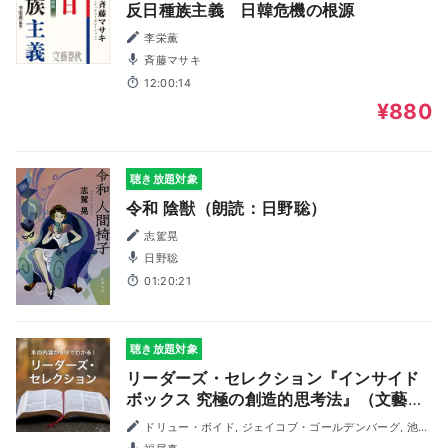
反日種族主義 日韓危機の根源
李栄薫
斉藤マサキ
12:00:14
¥880
聴き放題対象
令和 陰獣（朗読：日野聡）
志駕晃
日野聡
01:20:21
聴き放題対象
リーダーズ・セレクション『インサイド
ボックス 究極の創造的思考法』（文藝春
秋）powered by 新刊JP
ドリュー・ボイド, ジェイコブ・ゴールデンバーグ, 池村
千秋／訳