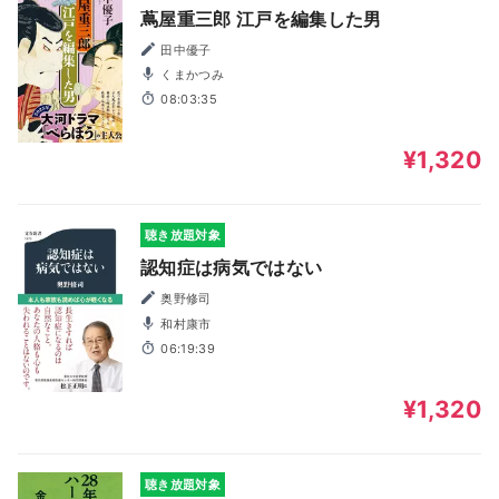
蔦屋重三郎 江戸を編集した男
田中優子
くまかつみ
08:03:35
¥1,320
聴き放題対象
認知症は病気ではない
奥野修司
和村康市
06:19:39
¥1,320
聴き放題対象