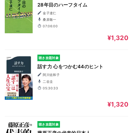
28年目のハーフタイム
金子達仁
桑原敬一
07:06:00
¥1,320
聴き放題対象
話す力 心をつかむ44のヒント
阿川佐和子
二谷圭
05:30:33
¥1,320
聴き放題対象
藤原正彦の代表的日本人