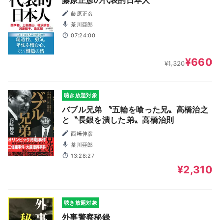
藤原正彦
茶川亜郎
07:24:00
¥660
¥1,320
聴き放題対象
バブル兄弟 〝五輪を喰った兄〟高橋治之
と〝長銀を潰した弟〟高橋治則
西﨑伸彦
茶川亜郎
13:28:27
¥2,310
聴き放題対象
外事警察秘録