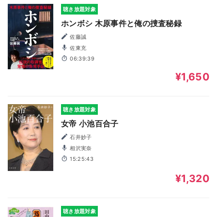
聴き放題対象
ホンボシ 木原事件と俺の捜査秘録
佐藤誠
佐東充
06:39:39
¥1,650
聴き放題対象
女帝 小池百合子
石井妙子
相沢実奈
15:25:43
¥1,320
聴き放題対象