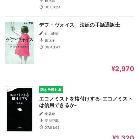
福尾真
00:06:24
デフ・ヴォイス 法廷の手話通訳士
丸山正樹
東涼子
08:43:41
¥2,970
聴き放題対象
エコノミストを格付けする-エコノミスト
は信用できるか-
東谷暁
茶川亜郎
07:01:42
¥1,320