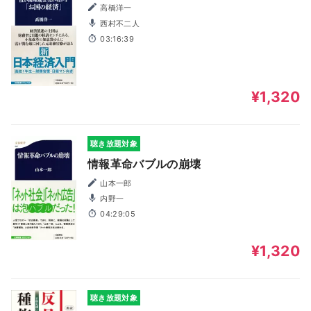
高橋洋一
西村不二人
03:16:39
¥1,320
聴き放題対象
情報革命バブルの崩壊
山本一郎
内野一
04:29:05
¥1,320
聴き放題対象