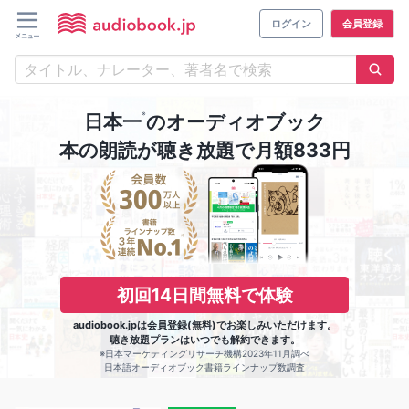
ログイン
会員登録
※
日本一
のオーディオブック
本の朗読が聴き放題で月額833円
初回14日間無料で体験
audiobook.jpは会員登録(無料)でお楽しみいただけます。
聴き放題プランはいつでも解約できます。
※日本マーケティングリサーチ機構2023年11月調べ
日本語オーディオブック書籍ラインナップ数調査