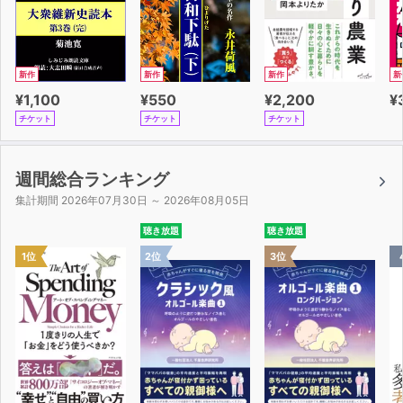
満ちた、いままで語られたことのないストーリーを描き出
すことに成功した。本書は、深遠なる疑問に正面から取り
組むものだとも言える。すなわち、マスクと同じように悪
魔に突き動かされなければ、イノベーションや進歩を実現
新作
新作
新作
新
することはできないのか、という問いである。
¥1,100
¥550
¥2,200
¥
チケット
チケット
チケット
週間総合ランキング
集計期間 2026年07月30日 ～ 2026年08月05日
聴き放題
聴き放題
1位
2位
3位