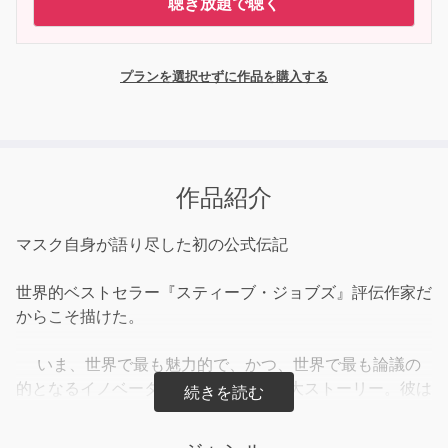
聴き放題で聴く
プランを選択せずに作品を購入する
作品紹介
マスク自身が語り尽した初の公式伝記
世界的ベストセラー『スティーブ・ジョブズ』評伝作家だ
からこそ描けた。
いま、世界で最も魅力的で、かつ、世界で最も論議の
的となるイノベーターの赤裸々な等身大ストーリー。彼は
ルールにとらわれないビジョナリーで、電気自動車、民間
宇宙開発、人工知能の時代へと世界を導いた。そして、つ