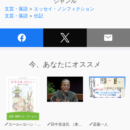
ジャンル
い先日ツイッターを買収したばかりだ。
文芸・落語
>
エッセイ・ノンフィクション
文芸・落語
>
伝記
イーロン・マスクは、南アフリカにいた子ども時代、
よくいじめられていた。よってたかってコンクリートの階
段に押さえつけられ頭を蹴られ、顔が腫れ上がってしまっ
たこともある。このときは1週間も入院した。
だがそれほどの傷も、父エロール・マスクから受けた心の
傷に比べればたいしたことはない。エンジニアの父親は身
勝手な空想に溺れる性悪で、まっとうとは言いがたい。い
今、あなたにオススメ
まなおイーロンにとって頭痛の種だ。このときも、病院か
ら戻ったイーロンを1時間も立たせ、大ばかだ、ろくでな
しだとさんざどやしつけたという。
この父親の影響から、マスクは逃れられずにいる。そし
て、たくましいのに傷つきやすく、子どものような言動を
くり返す男に成長し、ふつうでは考えられないほどのリス
クを平気で取ったり、波乱を求めてしまったりするように
なった。さらには、地球を救い、宇宙を旅する種に我々人
類を進化させようと壮大なミッションまでをも抱き、冷淡
カール=ヨハン・エリーン
田中英道氏 （東北大学名誉教授）
斎藤一人
だと言われたり、ときには破滅的であったりする常軌を逸