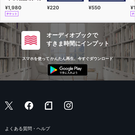
¥1,980
¥220
¥550
¥
チケット
チ
オーディオブックで
すきま時間にインプット
スマホを使って かんたん再生、今すぐダウンロード
よくある質問・ヘルプ