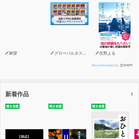
した集中力でそのミッションに邁進するようになった。
スペースＸが31回もロケットを軌道まで打ち上げ、テ
スラが100万台も売れ、自身も世界一の金持ちになった年
が終わり2022年が始まったとき、マスクは、騒動をつい
引き起こしてしまう自身の性格をなんとかしたいと語っ
た。「危機対応モードをなんとかしないといけません。
14年もずっと危機対応モードですからね。いや、生まれ
林望
グローバルタスクフォース(著)
住野よる
てこのかたほぼずっとと言ってもいいかもしれません」
これは悩みの吐露であって、新年の誓いではない。こう
Recommended by
言うはしから、世界一の遊び場、ツイッターの株をひそか
に買い集めていたのだから。暗いところに入ると、昔、遊
び場でいじめられたことを思いだす――そんなマスクに、
新着作品
遊び場を我が物とするチャンスが巡ってきたわけだ。
2年の長きにわたり、アイザックソンは影のようにマス
聴き放題
聴き放題
聴き放題
クと行動を共にした。打ち合わせに同席し、工場を一緒に
歩き回った。また、彼自身から何時間も話を聞いたし、そ
の家族、友だち、仕事仲間、さらには敵対する人々からも
ずいぶんと話を聞いた。そして、驚くような勝利と混乱に