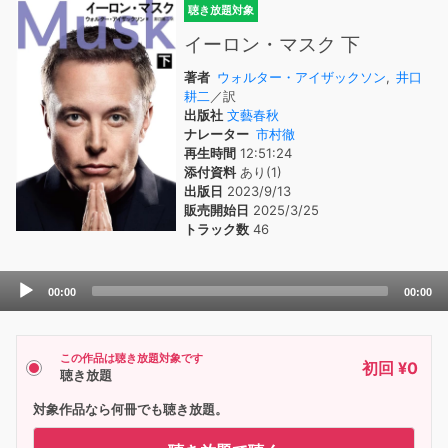
聴き放題対象
イーロン・マスク 下
著者
ウォルター・アイザックソン
,
井口
耕二
／訳
出版社
文藝春秋
ナレーター
市村徹
再生時間
12:51:24
添付資料
あり(1)
出版日
2023/9/13
販売開始日
2025/3/25
トラック数
46
Audio
00:00
00:00
Player
この作品は聴き放題対象です
初回 ¥0
聴き放題
対象作品なら何冊でも聴き放題。