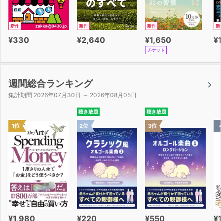
新作
新作
新作
新
¥330
¥2,640
¥1,650
¥
チケット
週間総合ランキング
集計期間 2026年07月30日 ～ 2026年08月05日
聴き放題
聴き放題
1位
2位
3位
¥1,980
¥220
¥550
¥