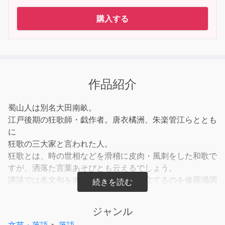
購入する
作品紹介
蜀山人は別名大田南畝。
江戸後期の狂歌師・戯作者。唐衣橘洲、朱楽管江らととも
に
狂歌の三大家と言われた人。
狂歌とは、時の世相などを滑稽に皮肉・風刺をした和歌で
すが、洒落た言葉あそびとも云えるでしょう。
講談では名文句を連ね音吐朗々と読み立てるのを修羅場調
子(シラバ又はヒラバとも云う)。また地名などを織り込ん
だ道中付けなどと云うのもありますが、落語で有名なのは
ジャンル
柳亭痴楽師の山手線の駅名を織り込んだ｢山手線｣などが知