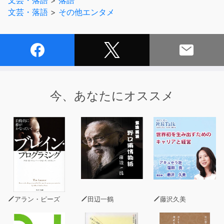
文芸・落語
>
落語
られています。
文芸・落語
>
その他エンタメ
「蜀山人滑稽行脚」は蜀山人そのものより、随所に出てく
る狂歌や道中付けなど田辺一鶴の言葉遊びの妙を楽しんで
ください。
今、あなたにオススメ
アラン・ピーズ
田辺一鶴
藤沢久美