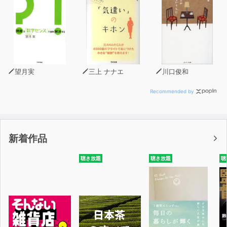
望月実
三上 ナナエ
川口俊和
Recommended by
新着作品
聴き放題
聴き放題
聴