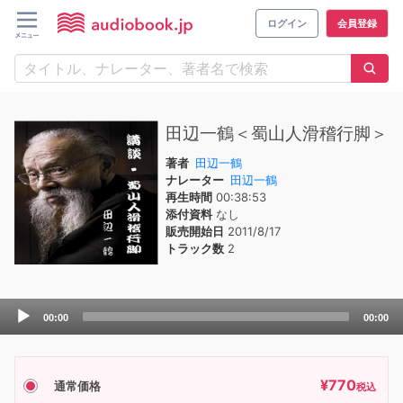
ログイン
会員登録
田辺一鶴＜蜀山人滑稽行脚＞
著者
田辺一鶴
ナレーター
田辺一鶴
再生時間
00:38:53
添付資料
なし
販売開始日
2011/8/17
トラック数
2
Audio
00:00
00:00
Player
¥
770
通常価格
税込