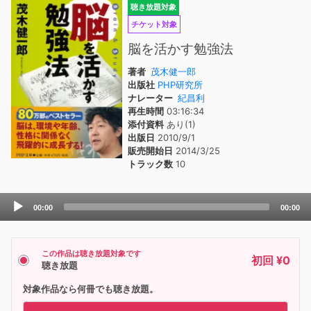
聴き放題対象
チケット対象
脳を活かす勉強法
著者
茂木健一郎
出版社
PHP研究所
ナレーター
紀昌利
再生時間
03:16:34
添付資料
あり(1)
出版日
2010/9/1
販売開始日
2014/3/25
トラック数
10
Audio
00:00
00:00
Player
この作品は聴き放題対象です
初回 ¥0
聴き放題
対象作品なら何冊でも聴き放題。