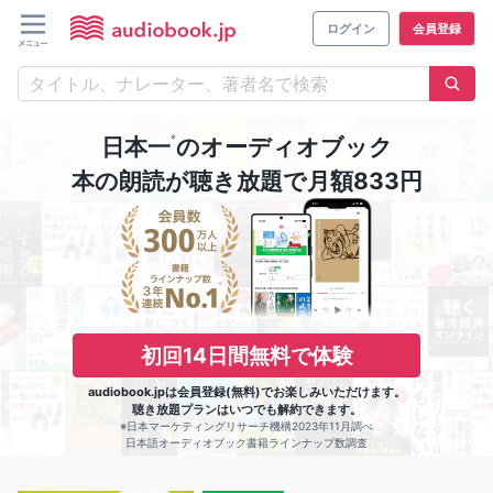
ログイン
会員登録
※
日本一
のオーディオブック
本の朗読が聴き放題で月額833円
初回14日間無料で体験
audiobook.jpは会員登録(無料)でお楽しみいただけます。
聴き放題プランはいつでも解約できます。
※日本マーケティングリサーチ機構2023年11月調べ
日本語オーディオブック書籍ラインナップ数調査