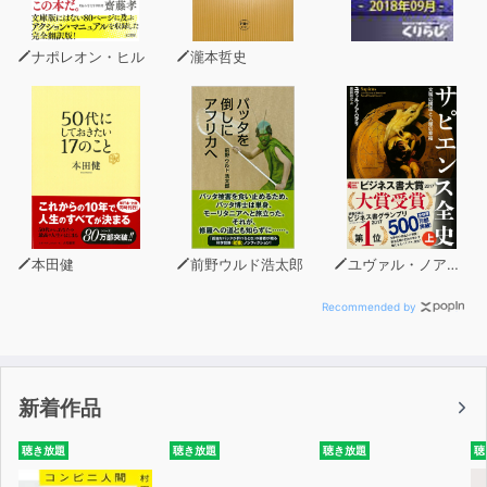
勉強で脳を活かすためには、以下の3つのポイントが重要
となります。
ナポレオン・ヒル
瀧本哲史
・ドーパミンによる強化サイクルを回す
・制限時間によって脳に負荷をかける
・集中力を徹底的に身につける
中でも重要なのは、人間の脳にある報酬系という仕組みを
利用することです。
ある行動を取ったあとに、脳の中で「報酬」を表す物質の
本田健
前野ウルド浩太郎
ユヴァル・ノア・ハラリ
ドーパミンが放出されると、その行動を再び取りたくなり
ます。
Recommended by
この仕組みを利用し、勉強をするときに喜びを感じて脳内
でドーパミンが分泌されるようなサイクルを作ることで、
新着作品
勉強が楽しくて仕方がなくなり、途中で嫌にならずに続け
ていけるようになるのです。
聴き放題
聴き放題
聴き放題
聴