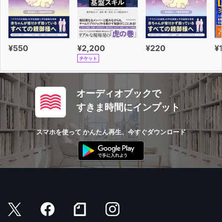
つ知識が詰まった本作品で
脳を活かした勉強法をマスターし、今日から楽しく色々な
ことを学びましょう！
¥550
¥2,200
¥220
¥
チケット
オーディオブックで
すきま時間にインプット
スマホを使って かんたん再生、今すぐダウンロード