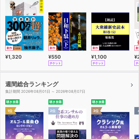
作中では、ドーパミンを活用した勉強のほか、脳に負荷を
かける方法や集中力をつけるための方法、
脳のコンディションを把握する方法などが、豊富な具体例
とともに紹介されています。
勉強が苦手、と思っている人は、知らず知らずのうちに脳
の特性を無視した勉強をしているのかもしれません。
新作
新作
新作
新
今はあまり勉強に前向きに取り組めない、長続きしないと
¥1,320
¥550
¥1,100
¥
いう方も、
チケット
チケット
チ
本書を聴いて、脳を活かした勉強法をマスターしていただ
くことで、机に向かうのが待ち遠しくなることでしょう。
週間総合ランキング
また、勉強は好きだけれどもっと効率化したい、集中力を
集計期間 2026年08月01日 ～ 2026年08月07日
持続させたい、と考えている方は、
聴き放題
聴き放題
聴き放題
本書で紹介されている脳の鍛え方や集中力のつけ方を参考
1位
2位
3位
にして、あなたに会った勉強法を編み出していけることで
しょう。
仕事にも、取りたかった資格試験の勉強にも、大いに役立