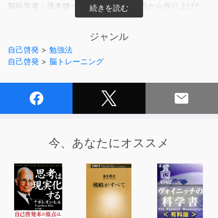
脳科学者・茂木健一郎が、脳科学の観点から作り上げた
「脳を活かす」勉強法を身につければ、
学ぶことが面白くてたまらなくなり、どんどん学びが深く
ジャンル
なる喜びを感じることができることでしょう。
自己啓発
>
勉強法
自己啓発
>
脳トレーニング
勉強が苦手、集中力が続かない、記憶力をもっと高めた
い。
本作品は、そんなあなたに、より効率的で長続きする勉強
法をお教えする1本です。
著者の茂木氏は、子どものころは取り立てて勉強が得意で
はありませんでした。
今、あなたにオススメ
しかし、勉強の方法が分かったときから、勉強が楽しくて
仕方がなくなり、成績が驚くほど伸び始めたといいます。
その勉強法とは、脳の働きを理解したユニークな勉強法。
本作品では、茂木氏が勉強好きになった具体的な方法が紹
介されています。