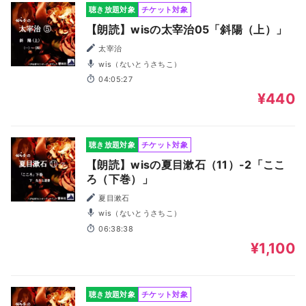
聴き放題対象
チケット対象
【朗読】wisの太宰治05「斜陽（上）」
太宰治
wis（ないとうさちこ）
04:05:27
¥440
聴き放題対象
チケット対象
【朗読】wisの夏目漱石（11）-2「ここ
ろ（下巻）」
夏目漱石
wis（ないとうさちこ）
06:38:38
¥1,100
聴き放題対象
チケット対象