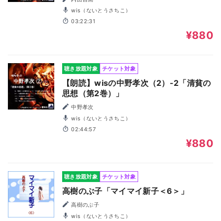
wis（ないとうさちこ）
03:22:31
¥880
聴き放題対象
チケット対象
【朗読】wisの中野孝次（2）-2「清貧の
思想（第2巻）」
中野孝次
wis（ないとうさちこ）
02:44:57
¥880
聴き放題対象
チケット対象
高樹のぶ子「マイマイ新子＜6＞」
高樹のぶ子
wis（ないとうさちこ）