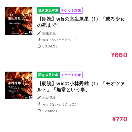
聴き放題対象
チケット対象
【朗読】wisの室生犀星（1）「或る少女
の死まで」
室生犀星
wis（ないとうさちこ）
03:04:28
¥660
聴き放題対象
チケット対象
【朗読】wisの小林秀雄（1）「モオツァ
ルト」「無常という事」
小林秀雄
wis（ないとうさちこ）
02:46:21
¥770