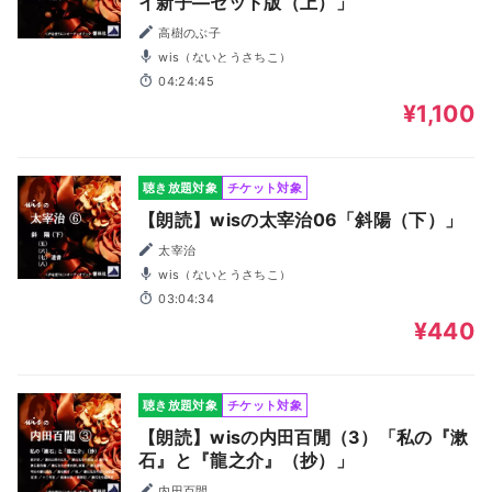
イ新子―セット版（上）」
高樹のぶ子
wis（ないとうさちこ）
04:24:45
¥1,100
聴き放題対象
チケット対象
【朗読】wisの太宰治06「斜陽（下）」
太宰治
wis（ないとうさちこ）
03:04:34
¥440
聴き放題対象
チケット対象
【朗読】wisの内田百閒（3）「私の『漱
石』と『龍之介』（抄）」
内田百閒