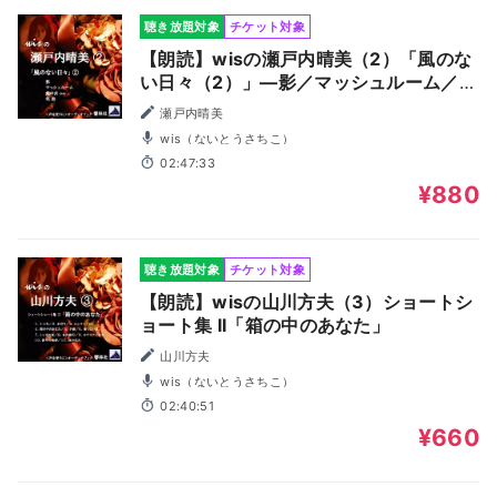
聴き放題対象
チケット対象
【朗読】wisの瀬戸内晴美（2）「風のな
い日々（2）」―影／マッシュルーム／蛇
の衣／侘助
瀬戸内晴美
wis（ないとうさちこ）
02:47:33
¥880
聴き放題対象
チケット対象
【朗読】wisの山川方夫（3）ショートシ
ョート集 II「箱の中のあなた」
山川方夫
wis（ないとうさちこ）
02:40:51
¥660