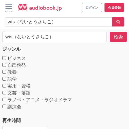
ログイン
会員登録
検索
ジャンル
ビジネス
自己啓発
教養
語学
実用・資格
文芸・落語
ラノベ・アニメ・ラジオドラマ
講演会
再生時間