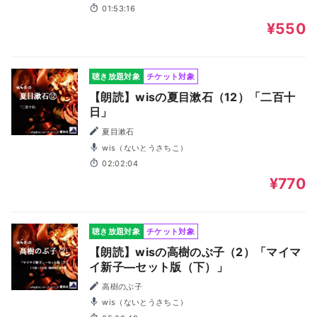
01:53:16
¥550
聴き放題対象
チケット対象
【朗読】wisの夏目漱石（12）「二百十
日」
夏目漱石
wis（ないとうさちこ）
02:02:04
¥770
聴き放題対象
チケット対象
【朗読】wisの高樹のぶ子（2）「マイマ
イ新子―セット版（下）」
高樹のぶ子
wis（ないとうさちこ）