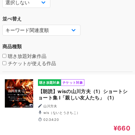
並べ替え
商品種類
聴き放題対象作品
チケットが使える作品
聴き放題対象
チケット対象
【朗読】wisの山川方夫（1）ショートシ
ョート集 I「親しい友人たち」（1）
山川方夫
wis（ないとうさちこ）
02:34:20
¥660