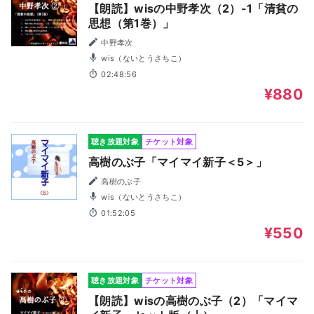
【朗読】wisの中野孝次（2）-1「清貧の
思想（第1巻）」
中野孝次
wis（ないとうさちこ）
02:48:56
¥880
聴き放題対象
チケット対象
高樹のぶ子「マイマイ新子＜5＞」
高樹のぶ子
wis（ないとうさちこ）
01:52:05
¥550
聴き放題対象
チケット対象
【朗読】wisの高樹のぶ子（2）「マイマ