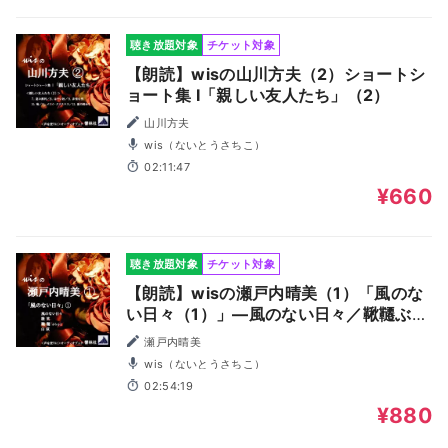
聴き放題対象
チケット対象
【朗読】wisの山川方夫（2）ショートシ
ョート集 I「親しい友人たち」（2）
山川方夫
wis（ないとうさちこ）
02:11:47
¥660
聴き放題対象
チケット対象
【朗読】wisの瀬戸内晴美（1）「風のな
い日々（1）」―風のない日々／鞦韆ぶら
んこ／他2編
瀬戸内晴美
wis（ないとうさちこ）
02:54:19
¥880