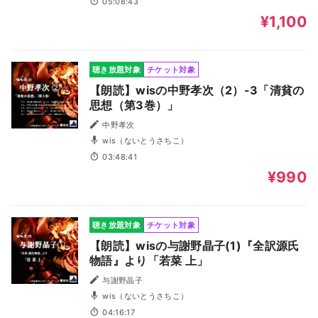
05:08:43
¥1,100
聴き放題対象
チケット対象
【朗読】wisの中野孝次（2）-3「清貧の
思想（第3巻）」
中野孝次
wis（ないとうさちこ）
03:48:41
¥990
聴き放題対象
チケット対象
【朗読】wisの与謝野晶子(1)『全訳源氏
物語』より「若菜 上」
与謝野晶子
wis（ないとうさちこ）
04:16:17