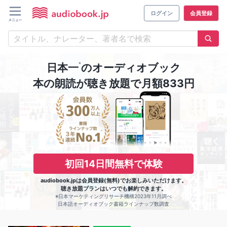
ログイン
会員登録
※
日本一
のオーディオブック
本の朗読が聴き放題で月額833円
初回14日間無料で体験
audiobook.jpは会員登録(無料)でお楽しみいただけます。
聴き放題プランはいつでも解約できます。
※日本マーケティングリサーチ機構2023年11月調べ
日本語オーディオブック書籍ラインナップ数調査