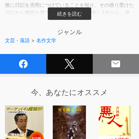
後に日記を克明につけていることを知り、その借り受けた
日記から構想を得て、昭和22年（1947年）2月から、伊
豆三津浜の旅館で書き始められた。
静子の日記をかなり使っており、執筆中に太田静子が太宰
ジャンル
の子（後の作家・太田治子）を妊娠したことを告げられた
文芸・落語
>
名作文学
ことなどが、作品内容に色濃く投影されている感がある。
今、あなたにオススメ