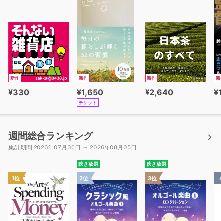
新作
新作
新作
新
¥330
¥1,650
¥2,640
¥
チケット
週間総合ランキング
集計期間 2026年07月30日 ～ 2026年08月05日
聴き放題
聴き放題
1位
2位
3位