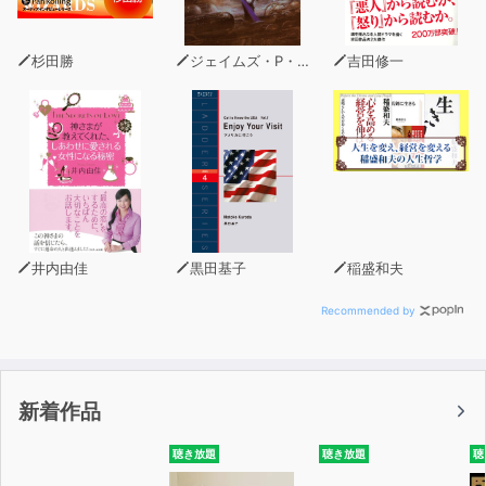
杉田勝
ジェイムズ・P・ホーガン
吉田修一
井内由佳
黒田基子
稲盛和夫
Recommended by
新着作品
聴き放題
聴き放題
聴