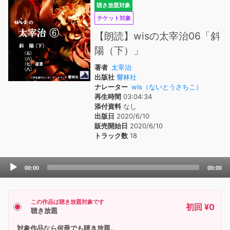
聴き放題対象
チケット対象
【朗読】wisの太宰治06「斜
陽（下）」
著者
太宰治
出版社
響林社
ナレーター
wis（ないとうさちこ）
再生時間
03:04:34
添付資料
なし
出版日
2020/6/10
販売開始日
2020/6/10
トラック数
18
Audio
00:00
00:00
Player
この作品は聴き放題対象です
初回 ¥0
聴き放題
対象作品なら何冊でも聴き放題。