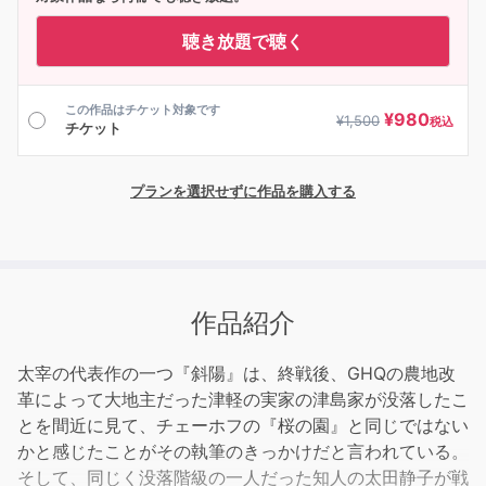
聴き放題で聴く
この作品はチケット対象です
¥
980
¥
1,500
税込
チケット
プランを選択せずに作品を購入する
作品紹介
太宰の代表作の一つ『斜陽』は、終戦後、GHQの農地改
革によって大地主だった津軽の実家の津島家が没落したこ
とを間近に見て、チェーホフの『桜の園』と同じではない
かと感じたことがその執筆のきっかけだと言われている。
そして、同じく没落階級の一人だった知人の太田静子が戦