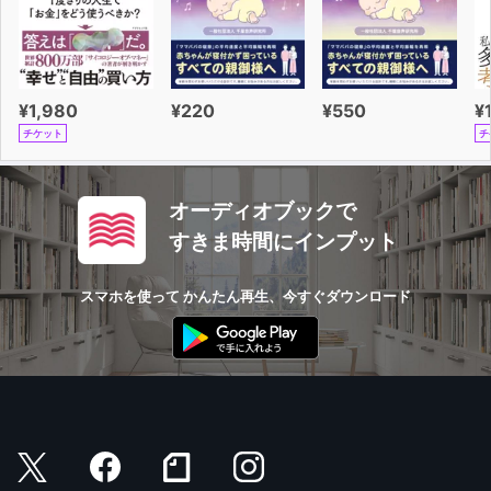
¥1,980
¥220
¥550
¥
チケット
チ
オーディオブックで
すきま時間にインプット
スマホを使って かんたん再生、今すぐダウンロード