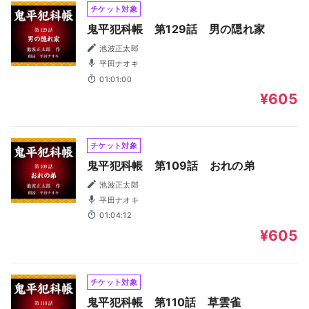
チケット対象
鬼平犯科帳 第129話 男の隠れ家
池波正太郎
平田ナオキ
01:01:00
¥605
チケット対象
鬼平犯科帳 第109話 おれの弟
池波正太郎
平田ナオキ
01:04:12
¥605
チケット対象
鬼平犯科帳 第110話 草雲雀