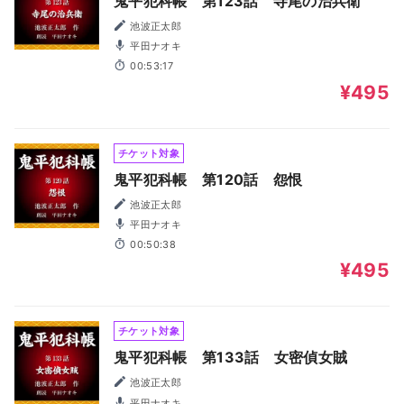
鬼平犯科帳 第123話 寺尾の治兵衛
池波正太郎
平田ナオキ
00:53:17
¥495
チケット対象
鬼平犯科帳 第120話 怨恨
池波正太郎
平田ナオキ
00:50:38
¥495
チケット対象
鬼平犯科帳 第133話 女密偵女賊
池波正太郎
平田ナオキ