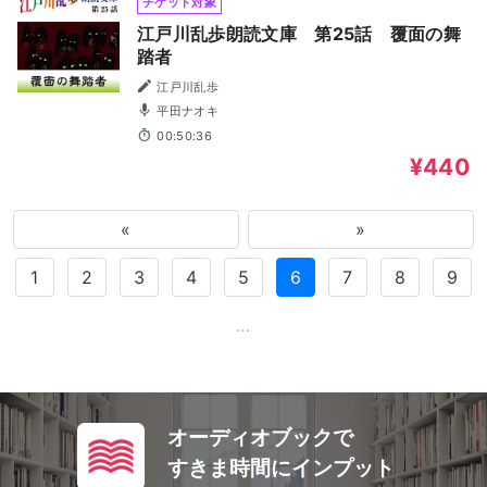
チケット対象
江戸川乱歩朗読文庫 第25話 覆面の舞
踏者
江戸川乱歩
平田ナオキ
00:50:36
¥440
«
»
1
2
3
4
5
6
7
8
9
…
オーディオブックで
すきま時間にインプット