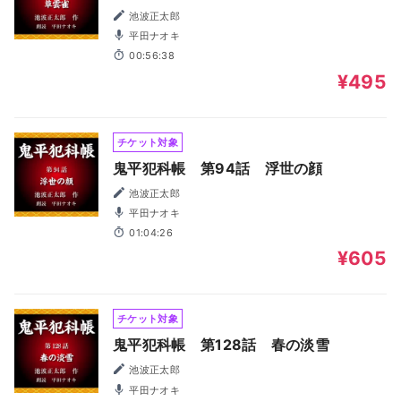
池波正太郎
平田ナオキ
00:56:38
¥495
チケット対象
鬼平犯科帳 第94話 浮世の顔
池波正太郎
平田ナオキ
01:04:26
¥605
チケット対象
鬼平犯科帳 第128話 春の淡雪
池波正太郎
平田ナオキ