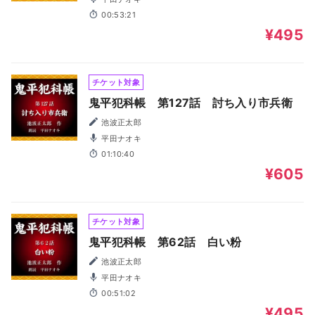
00:53:21
¥495
チケット対象
鬼平犯科帳 第127話 討ち入り市兵衛
池波正太郎
平田ナオキ
01:10:40
¥605
チケット対象
鬼平犯科帳 第62話 白い粉
池波正太郎
平田ナオキ
00:51:02
¥495