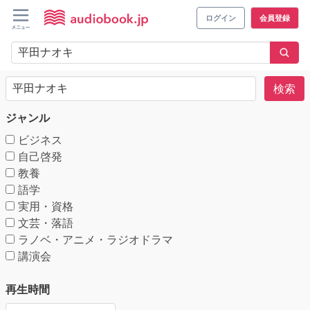
ログイン
会員登録
検索
ジャンル
ビジネス
自己啓発
教養
語学
実用・資格
文芸・落語
ラノベ・アニメ・ラジオドラマ
講演会
再生時間