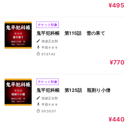
¥495
チケット対象
鬼平犯科帳 第115話 雪の果て
池波正太郎
平田ナオキ
01:37:42
¥770
チケット対象
鬼平犯科帳 第125話 瓶割り小僧
池波正太郎
平田ナオキ
00:35:07
¥440