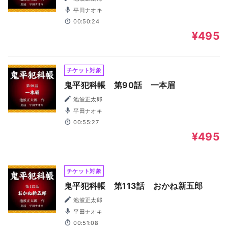
平田ナオキ
00:50:24
¥495
チケット対象
鬼平犯科帳 第90話 一本眉
池波正太郎
平田ナオキ
00:55:27
¥495
チケット対象
鬼平犯科帳 第113話 おかね新五郎
池波正太郎
平田ナオキ
00:51:08