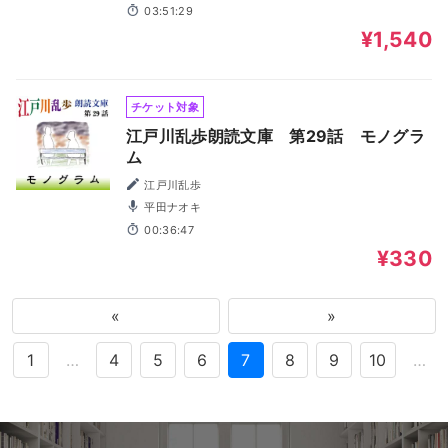
03:51:29
¥1,540
チケット対象
江戸川乱歩朗読文庫 第29話 モノグラ
ム
江戸川乱歩
平田ナオキ
00:36:47
¥330
«
»
1
…
4
5
6
7
8
9
10
…