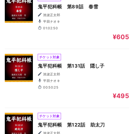
鬼平犯科帳 第89話 春雪
池波正太郎
平田ナオキ
01:02:50
¥605
チケット対象
鬼平犯科帳 第131話 隠し子
池波正太郎
平田ナオキ
00:50:25
¥495
チケット対象
鬼平犯科帳 第122話 助太刀
池波正太郎