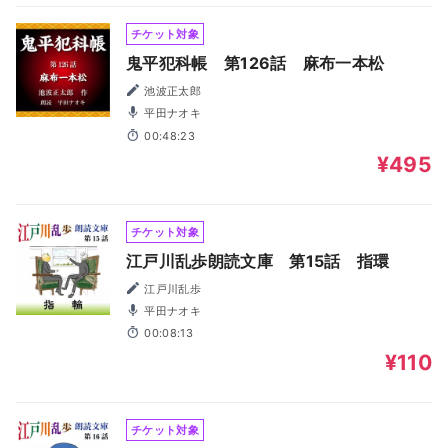
チケット対象
鬼平犯科帳 第126話 麻布一本松
池波正太郎
平田ナオキ
00:48:23
¥495
チケット対象
江戸川乱歩朗読文庫 第15話 指環
江戸川乱歩
平田ナオキ
00:08:13
¥110
チケット対象