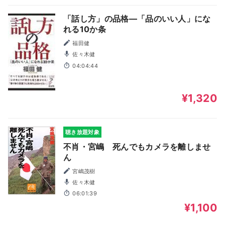
「話し方」の品格―「品のいい人」にな
れる10か条
福田健
佐々木健
04:04:44
¥1,320
聴き放題対象
不肖・宮嶋 死んでもカメラを離しませ
ん
宮嶋茂樹
佐々木健
06:01:39
¥1,100