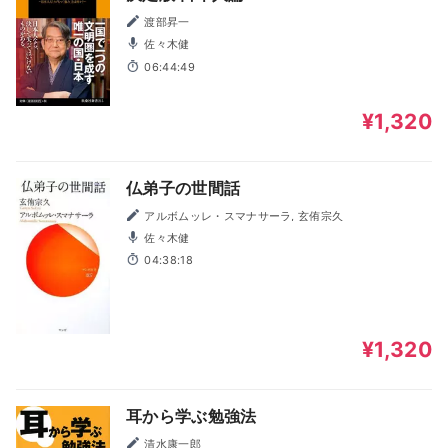
渡部昇一
佐々木健
06:44:49
¥1,320
仏弟子の世間話
アルボムッレ・スマナサーラ, 玄侑宗久
佐々木健
04:38:18
¥1,320
耳から学ぶ勉強法
清水康一郎