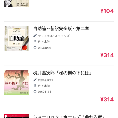
¥104
自助論～新訳完全版～第二章
サミュエル･スマイルズ
佐々木健
01:38:44
¥314
梶井基次郎「桜の樹の下には」
梶井基次郎
佐々木健
00:08:43
¥314
シャーロック・ホームズ「曲れる者」