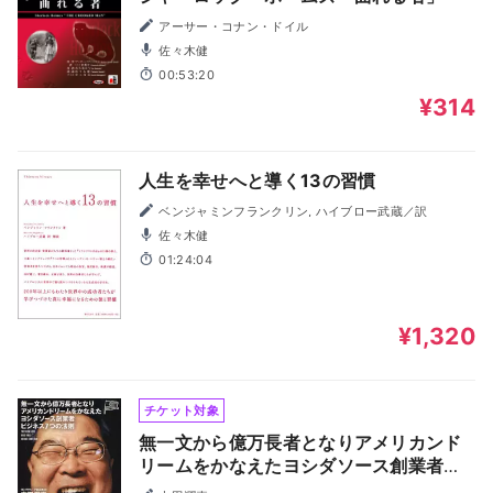
アーサー・コナン・ドイル
佐々木健
00:53:20
¥314
人生を幸せへと導く13の習慣
ベンジャミンフランクリン, ハイブロー武蔵／訳
佐々木健
01:24:04
¥1,320
チケット対象
無一文から億万長者となりアメリカンド
リームをかなえたヨシダソース創業者ビ
ジネス7つの法則