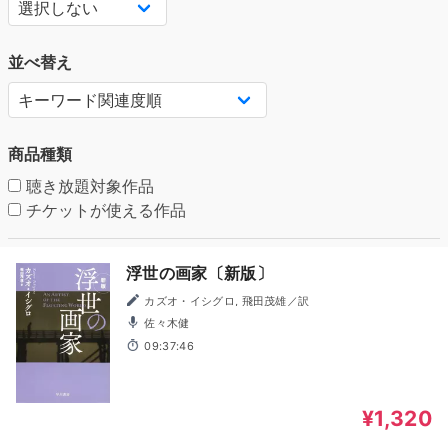
並べ替え
商品種類
聴き放題対象作品
チケットが使える作品
浮世の画家〔新版〕
カズオ・イシグロ, 飛田茂雄／訳
佐々木健
09:37:46
¥1,320