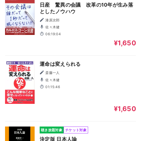
日産 驚異の会議 改革の10年が生み落
としたノウハウ
漆原次郎
佐々木健
06:19:04
¥1,650
運命は変えられる
斎藤一人
佐々木健
01:15:46
¥1,650
聴き放題対象
チケット対象
決定版 日本人論