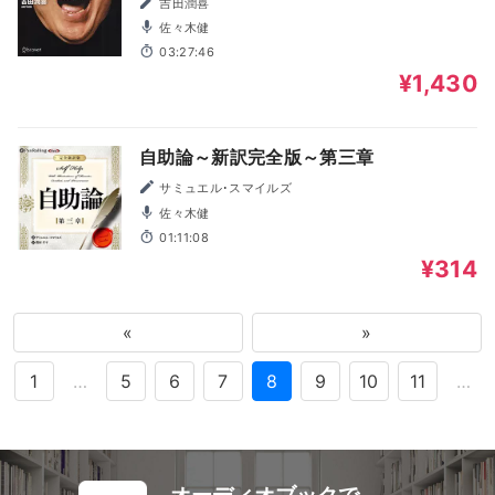
吉田潤喜
佐々木健
03:27:46
¥1,430
自助論～新訳完全版～第三章
サミュエル･スマイルズ
佐々木健
01:11:08
¥314
«
»
1
…
5
6
7
8
9
10
11
…