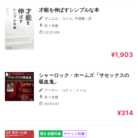
才能を伸ばすシンプルな本
ダニエル・コイル, 弓場隆／訳
佐々木健
02:31:49
¥1,903
シャーロック・ホームズ「サセックスの
吸血鬼」
アーサー・コナン・ドイル
佐々木健
00:51:41
¥314
聴き放題対象
チケット対象