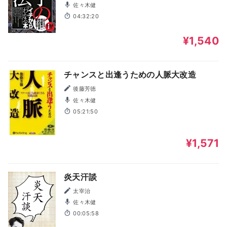
佐々木健
04:32:20
¥1,540
チャンスと出逢うための人脈大改造
後藤芳徳
佐々木健
05:21:50
¥1,571
炎天汗談
太宰治
佐々木健
00:05:58