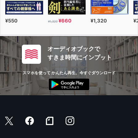
¥550
¥660
¥1,320
¥
¥1,320
オーディオブックで
すきま時間にインプット
スマホを使って かんたん再生、今すぐダウンロード