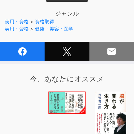
オーディオブックになりました。
ジャンル
休日に1日ゴロゴロしても休んだ気がしない、なんとなく
実用・資格
>
資格取得
疲れているけどどうにかやっていけるから大丈夫。
実用・資格
>
健康・美容・医学
そんな風に思って過ごしているあなたにこそぜひ一度試し
てみていただきたい、
健康で充実した毎日を手に入れる実践方法を、現役の精神
科医がアドバイスします。
「疲れているけど、まだ大丈夫」「週末に寝ればなんとか
今、あなたにオススメ
なる」
あなたは、こんな状態のまま忙しい日々を続けていません
か？
今のままでもどうにかやっていける、と思って忙しい生活
を続けるのは、実は危険。
疲れを感じているならば、からだや心は黄色信号を出して
います。