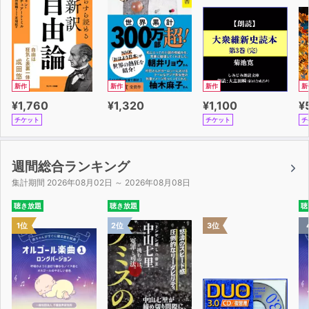
フォーマンスを発揮することができます。
仕事や家事で忙しい方でも、本作品なら「自分にもできそ
う」という実践メニューがきっと見つかります。
まずは1つ、無理なく生活の中に取り入れて、効果を実感
新作
新作
新作
新
してみてください。
¥1,760
¥1,320
¥1,100
¥
それが、あなたの生活をもっと生き生きとしたものに変え
チケット
チケット
チ
る第一歩となることでしょう。
休み方を工夫すれば、あなたの日常生活は、体調やストレ
週間総合ランキング
スに邪魔されず、
集計期間 2026年08月02日 ～ 2026年08月08日
やりたいと思ったことができる充実したものに変わってい
聴き放題
聴き放題
聴
きます。
1位
2位
3位
どうしても溜まってくる疲れとの上手な付き合い方を身に
つけて、あなたも元気に過ごす毎日を手に入れましょう！