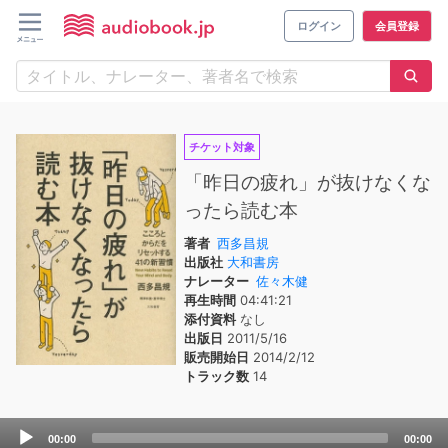
ログイン
会員登録
チケット対象
「昨日の疲れ」が抜けなくな
ったら読む本
著者
西多昌規
出版社
大和書房
ナレーター
佐々木健
再生時間
04:41:21
添付資料
なし
出版日
2011/5/16
販売開始日
2014/2/12
トラック数
14
Audio
00:00
00:00