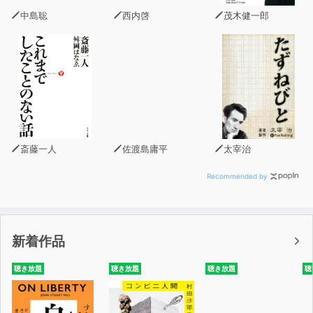
深刻な事態に陥る前に、今すぐ自分でできる「疲れへの対
中島聡
西内啓
茂木健一郎
処法」を取り入れて、体を休める方法を考えましょう。
時代とともに疲労の性質は変わっています。
特にデスクワーク、PCワークが多く、景気も楽観視でき
ない現代は、
肉体だけでなく精神的な疲労もたまりやすくなっており、
心身両面でのケアが必要です。
斎藤一人
佐渡島庸平
太宰治
このオーディオブックは、そんな現代人の疲れをやわらげ
る方法を、
Recommended by
生活習慣の改善方法や、心理的アドバイスを含めて、症状
別・悩み別に伝授します。
新着作品
ついつい頑張ってしまいがちな人ほど、メリハリをつけ
て、
聴き放題
聴き放題
聴き放題
聴
リラックスすべきときにはしっかりと体と心を休め、疲れ
をとっておくことが大切です。
上手に休めば、心も身体もラクになり、そしてよりよいパ