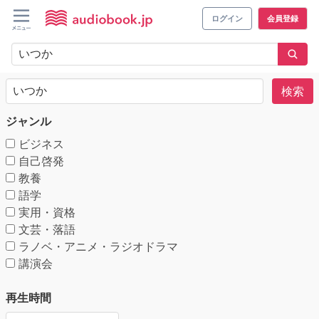
ログイン
会員登録
検索
ジャンル
ビジネス
自己啓発
教養
語学
実用・資格
文芸・落語
ラノベ・アニメ・ラジオドラマ
講演会
再生時間