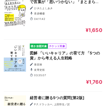
で言葉が「思いつかない」「まとまらな
い」「伝わらない」がなくなる本
ひきたよしあき
喜多幡優
04:11:42
¥1,650
聴き放題対象
チケット対象
図解 「いいキャリア」の育て方 「5つの
資」から考える人生戦略
青田努
友寄史裕
03:35:07
¥1,760
経営者に贈る5つの質問[第2版]
P.F.ドラッカー, 上田惇生／訳