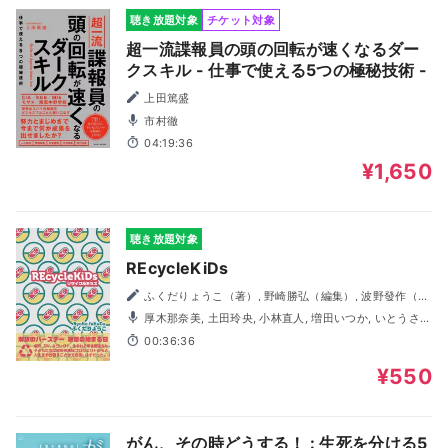
聴き放題対象
チケット対象
超一流諜報員の頭の回転が速くなるダー
クスキル - 仕事で使える5つの極秘技術 -
上田篤盛
市村徹
04:19:36
¥1,650
聴き放題対象
REcycleKiDs
ふくだりょうこ（著）, 野崎勝弘（編集）, 波野發作（デ
ザイン・編集）
厚木那奈美, 土田玲央, 小林直人, 増田いつか, いとうさお
り
00:36:36
¥550
がん、その時どうする！ : 生死を分ける5