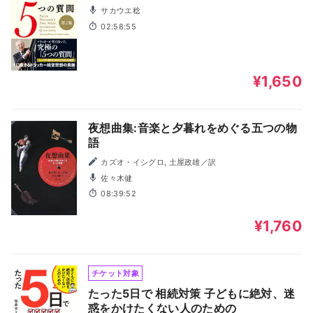
サカウエ稔
02:58:55
¥1,650
夜想曲集:音楽と夕暮れをめぐる五つの物
語
カズオ・イシグロ, 土屋政雄／訳
佐々木健
08:39:52
¥1,760
チケット対象
たった5日で 相続対策 子どもに絶対、迷
惑をかけたくない人のための