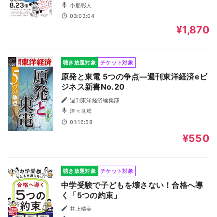
小船彰人
03:03:04
¥1,870
聴き放題対象
チケット対象
原発と東電 5つの争点―週刊東洋経済eビ
ジネス新書No.20
週刊東洋経済編集部
津々良篤
01:16:58
¥550
聴き放題対象
チケット対象
中学受験で子どもを壊さない！合格へ導
く「5つの約束」
井上晴美