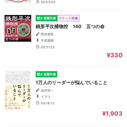
00:05:55
聴き放題対象
チケット対象
銭形平次捕物控 140 五つの命
野村胡堂
平田直樹
00:31:22
¥330
聴き放題対象
1万人のリーダーが悩んでいること
浅井浩一
イヲリ
05:18:12
¥1,903