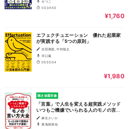
せつこ
03:34:50
¥1,760
エフェクチュエーション 優れた起業家
が実践する「5つの原則」
吉田満梨, 中村龍太
河口薫
05:55:04
¥1,980
聴き放題対象
「言葉」で人生を変える超実践メソッド
いつもご機嫌でいられる人のモノの言い
方大全 要約版（幻の原稿つき）
麻生さいか
東海林亜祐