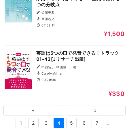
つの分岐点
笠岡千孝
高瀬右光
07:58:11
¥1,500
英語は5つの口で発音できる！トラック
01-43[Jリサーチ出版]
中西智子, 晴山陽一／編
CarolynMiller
00:29:00
¥330
«
»
1
2
3
4
5
6
7
…