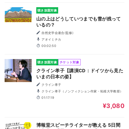
聴き放題対象
山の上はどうしていつまでも雪が残って
いるの？
自然史学会連合(監修)
アオイミチカ
00:02:50
聴き放題対象
チケット対象
クライン孝子【講演CD：ドイツから見た
いまの日本の姿】
クライン孝子
クライン孝子（ノンフィクション作家・拓殖大学教授）
01:17:19
¥3,080
博報堂スピーチライターが教える 5日間