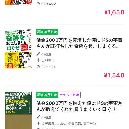
03:48:23
¥1,650
聴き放題対象
借金2000万円を完済した僕にドSの宇宙
さんが耳打ちした奇跡を起こしまくる口
ぐせ
小池浩
大谷幸司
03:51:04
¥1,540
聴き放題対象
チケット対象
借金2000万円を抱えた僕にドSの宇宙さ
んが教えてくれた超うまくいく口ぐせ
小池浩
海老沢潮, 山県弘, 伊集院宏, 高岡千紘