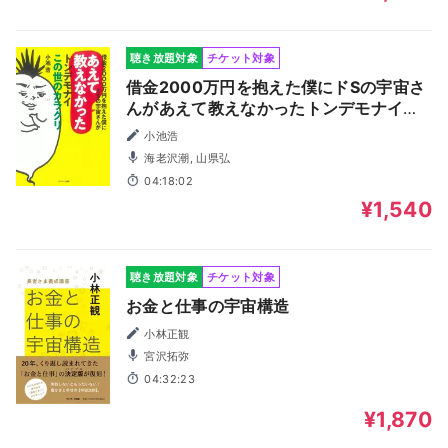
聴き放題対象
チケット対象
借金2000万円を抱えた僕にドSの宇宙さ
んがあえて教えなかったトンデモナイこ
の世のカラクリ
小池浩
海老沢潮, 山県弘
04:18:02
¥1,540
聴き放題対象
チケット対象
お金と仕事の宇宙構造
小林正観
宮沢拓弥
04:32:23
¥1,870