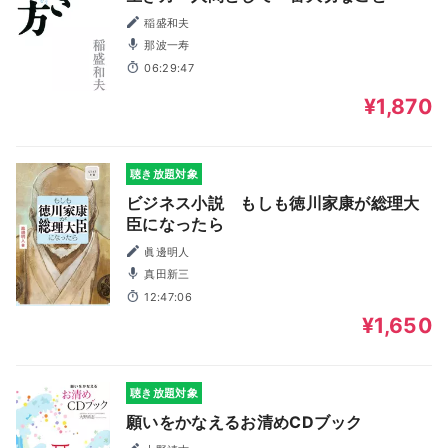
稲盛和夫
那波一寿
06:29:47
¥1,870
聴き放題対象
ビジネス小説 もしも徳川家康が総理大
臣になったら
眞邊明人
真田新三
12:47:06
¥1,650
聴き放題対象
願いをかなえるお清めCDブック