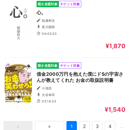
聴き放題対象
チケット対象
心。
稲盛和夫
茶川亜郎
04:43:20
¥1,870
聴き放題対象
チケット対象
借金2000万円を抱えた僕にドSの宇宙さ
んが教えてくれた お金の取扱説明書
小池浩
大谷幸司
03:14:33
¥1,540
«
»
1
2
3
4
…