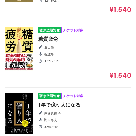
04:18:48
¥1,540
聴き放題対象
チケット対象
糖質疲労
山田悟
高城亨
03:52:09
¥1,540
聴き放題対象
チケット対象
1年で億り人になる
戸塚真由子
松本ちえ
07:45:12