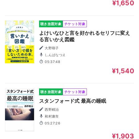
¥1,650
聴き放題対象
チケット対象
よけいなひと言を好かれるセリフに変え
る言いかえ図鑑
大野萌子
しんばなつえ
05:37:48
¥1,540
聴き放題対象
チケット対象
スタンフォード式 最高の睡眠
西野精治
和村康市
05:27:26
¥1,903