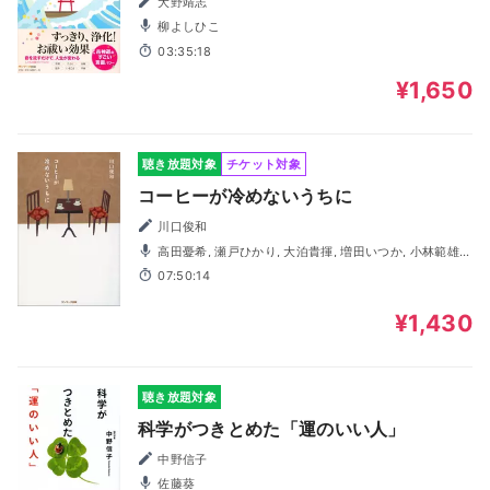
大野靖志
柳よしひこ
03:35:18
¥1,650
聴き放題対象
チケット対象
コーヒーが冷めないうちに
川口俊和
高田憂希, 瀬戸ひかり, 大泊貴揮, 増田いつか, 小林範雄,
高橋奈津江, 瑞沢渓, 菅野えみ, 多田啓太, 田所陽向
07:50:14
¥1,430
聴き放題対象
科学がつきとめた「運のいい人」
中野信子
佐藤葵