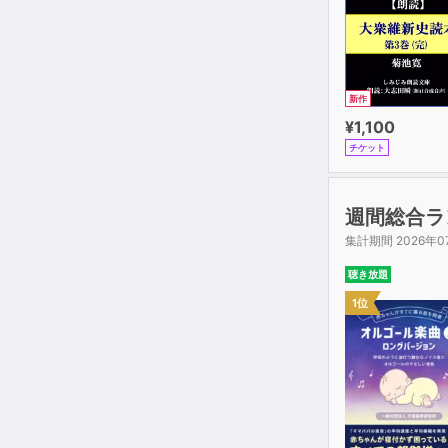
新作
¥1,100
チケット
週間総合ラ
集計期間 2026年0
聴き放題
1位