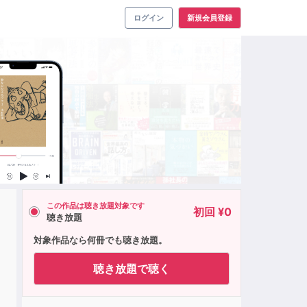
ログイン
新規会員登録
この作品は聴き放題対象です
初回 ¥0
聴き放題
対象作品なら何冊でも聴き放題。
聴き放題で聴く