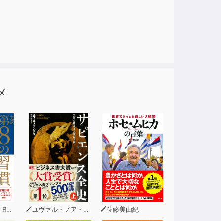
どが受け入れられる）
する。（つまり、他社などに収奪されない様に
メ
るが、２を満たしていない場合、自社製品の購
まさに１の示す受け入れられる可能性が高く、
利益率は殆ど自社が獲得できるという考え方で
ィー
ユヴァル・ノア・ハラリ
佐藤美由紀