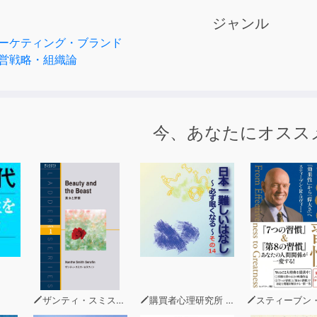
ジャンル
率を上げる条件とは
ーケティング・ブランド
品やサービスが顧客に受け入れられる。（その製品の成長性な
営戦略・組織論
やサービスによって実現させる成果の多くを、その企業が獲得
る）
益率が上がる条件などである。
今、あなたにオスス
合だが、顧客にその企業の産業は受け入れられていることにな
いるとは限らない。
前はインターネット産業がとても話題になったが、その理由は
分野という理由で、参入した企業は少なくないだろう。
２の条件を満たすことが難しくなるのも避けられない。
、真似をされれば利益率が他社にも渡り、真似をされなければ
ザンティ・スミス・セラフィン
購買者心理研究所 株式会社モデンナ 顧問 青木幹和
スティーブン・R・コヴ