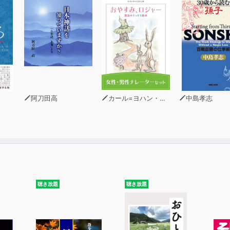
論的な経営戦略が及ぼす、現実に生じる物事を、今一度考えて
阿刀田高
カール=ヨハン・エリーン
中島孝志
聴き放題
聴き放題