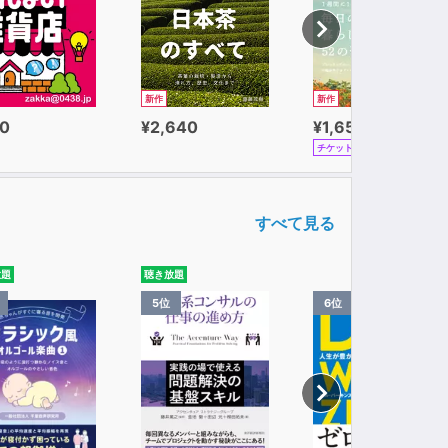
新作
新作
0
¥2,640
¥1,650
チケット
すべて見る
放題
聴き放題
5位
6位