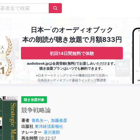
※
日本一
のオーディオブック
本の朗読が聴き放題で月額833円
初回14日間無料で体験
audiobook.jpは会員登録(無料)でお楽しみいただけます。
聴き放題プランはいつでも解約できます。
※日本マーケティングリサーチ機構2023年11月調べ
日本語オーディオブック書籍ラインナップ数調査
聴き放題対象
競争戦略論
著者
青島矢一
,
加藤俊彦
出版社
東洋経済新報社
ナレーター
茶川亜郎
再生時間
09:22:57