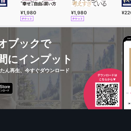
¥1,980
¥1,980
¥22
チケット
チケット
オブックで
間にインプット
んたん再生、今すぐダウンロード