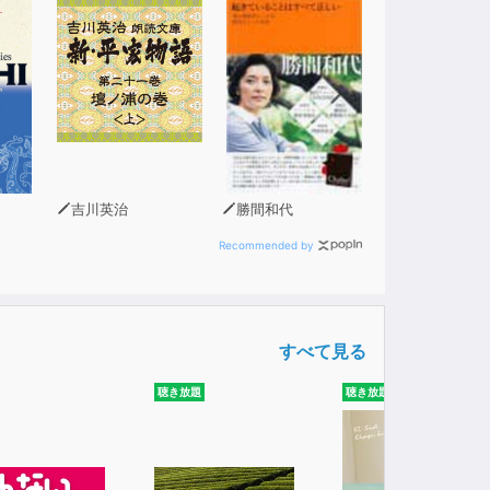
みてほしい。
吉川英治
勝間和代
Recommended by
すべて見る
聴き放題
聴き放題