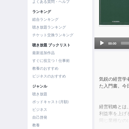
よくある質問・ヘルプ
ランキング
総合ランキング
聴き放題ランキング
チケット交換ランキング
Audio
00:00
聴き放題 ブックリスト
Player
最新追加作品
すぐに役立つ！仕事術
教養のおすすめ
ビジネスのおすすめ
気鋭の経営学
た入門書。今
ジャンル
聴き放題
ポッドキャスト(月額)
経営戦略とは
ビジネス
利益率を上げ
自己啓発
同じ業種なの
教養
そういった問