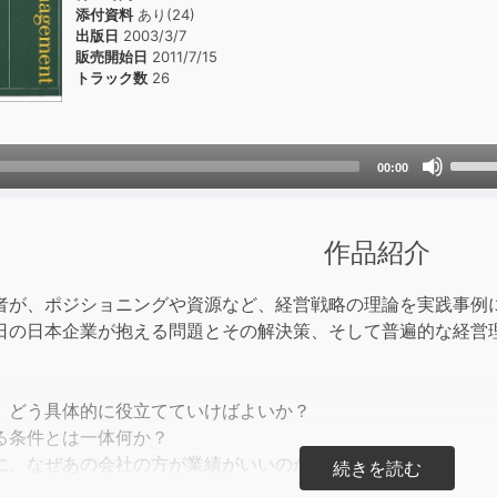
添付資料
あり(24)
出版日
2003/3/7
販売開始日
2011/7/15
トラック数
26
Use
00:00
Up/D
Arrow
keys
作品紹介
to
incre
者が、ポジショニングや資源など、経営戦略の理論を実践事例
or
日の日本企業が抱える問題とその解決策、そして普遍的な経営
decre
volum
、どう具体的に役立てていけばよいか？
る条件とは一体何か？
に、なぜあの会社の方が業績がいいのか？
いを巡って展開されてきた経営戦略を、なるべく分かりやすく