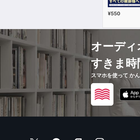
¥550
オーディ
すきま時
スマホを使って か