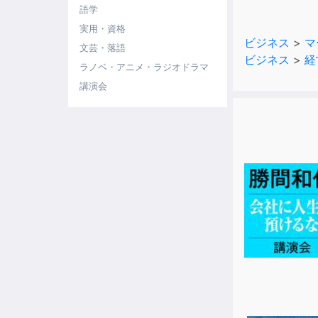
語学
実用・資格
例えば、利益
ビジネス
>
マ
１．企業の製
文芸・落語
ビジネス
>
経
２．その製品
ラノベ・アニメ・ラジオドラマ
利益を獲得す
講演会
というのが利
例えば１の場
買に直結して
４、５年ほど
成長性もある
だが、その分
簡単に言うと
ある。