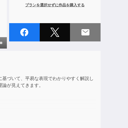
プランを選択せずに作品を購入する
own
ase
に基づいて、平易な表現でわかりやすく解説し
理論が見えてきます。
ase
e.
形で整理したのが本書の特徴になっている。