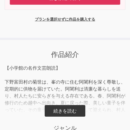
プランを選択せずに作品を購入する
作品紹介
【小学館の名作文芸朗読】
下野富田村の菊世は、峯の寺に住む阿闍利を深く尊敬し、
定期的に供物を届けていた。阿闍利は清廉な暮らしを送
り、村人たちに安らぎを与える存在である。春、阿闍利が
修行のため越中へ出向き、夏に戻った際、美しい童子を伴
っていた。その童子は阿闍利の弟子として迎えられ、村人
たちもその美しさに心を奪われる。しかし、童子が来てか
ら阿闍利の生活には変化が生じ、村を巡る読経が次第に途
ジャンル