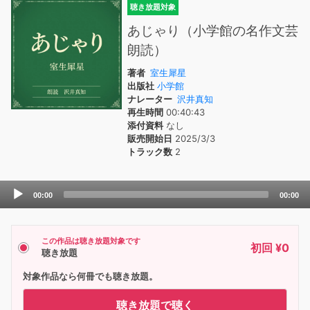
聴き放題対象
あじゃり（小学館の名作文芸
朗読）
著者
室生犀星
出版社
小学館
ナレーター
沢井真知
再生時間
00:40:43
添付資料
なし
販売開始日
2025/3/3
トラック数
2
Audio
00:00
00:00
Player
この作品は聴き放題対象です
初回 ¥0
聴き放題
対象作品なら何冊でも聴き放題。
聴き放題で聴く