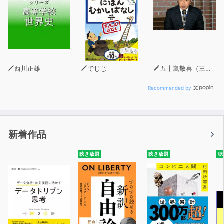
西川正雄
でじじ
五十嵐敬喜（三菱UFJリサーチ＆コンサルティング執行役員調査本部長）
Recommended by
新着作品
聴き放題
聴き放題
聴