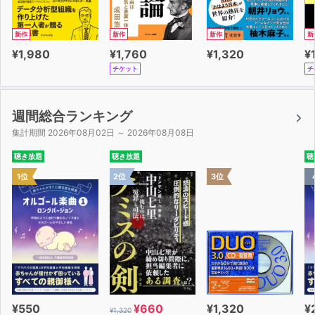
新作
新作
新作
新
¥1,980
¥1,760
¥1,320
¥
チケット
チ
週間総合ランキング
集計期間 2026年08月02日 ～ 2026年08月08日
聴き放題
聴き放題
聴
1位
2位
3位
¥550
¥660
¥1,320
¥
¥1,320