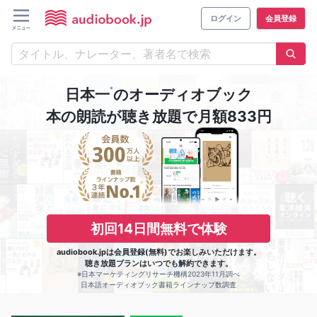
ログイン
会員登録
※
日本一
のオーディオブック
本の朗読が聴き放題で月額833円
初回14日間無料で体験
audiobook.jpは会員登録(無料)でお楽しみいただけます。
聴き放題プランはいつでも解約できます。
※日本マーケティングリサーチ機構2023年11月調べ
日本語オーディオブック書籍ラインナップ数調査