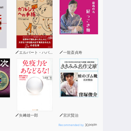
エルバート・ハバード
一龍斎貞寿
矢﨑雄一郎
宮沢賢治
Recommended by