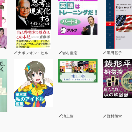
が食べていたのはステーキだけではなかった
ないために「アレは食べる」「コレは食べない」をやめなさい
日２リットル」は呪い！ 60歳以降の本当の「飲み方」
見る２つのチェックポイント
ロールは「決まった時間に食べる」ことから
は「たくさんとる」より「いろいろとる」が正解
には「お米を３口増量」しなさい
のお煎餅」で美味しく楽しく「嚙みしめ練習」
ナポレオン・ヒル
岩村圭南
黒田基子
鍋を捨てて「ハンドブレンダー」を買い足しなさい
訣は、かかりつけの「歯医者さん」と仲良し
の「食べる」の支え方
「物語を語れるごはん」の回数を増やそう
池上彰
野村胡堂