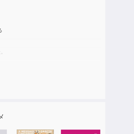
ase
ase
る
e.
た。
方を
メ