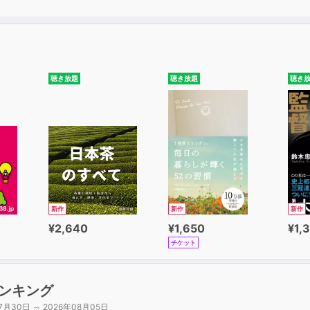
聴き放題
聴き放題
聴き
新作
新作
新作
¥2,640
¥1,650
¥1,
チケット
ンキング
7月30日 ～ 2026年08月05日