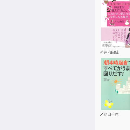
◎ご長寿さん
◎病気になら
◎「お水は１
◎脱水症状を
◎血糖コント
◎タンパク質
◎出かける日
◎「黒豆いり
井内由佳
◎重い包丁と
◎長生きの秘
◎認知症の人
◎中年以降は
池田千恵