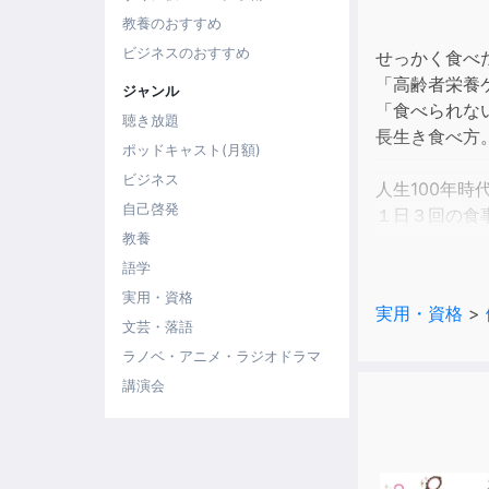
教養のおすすめ
ビジネスのおすすめ
せっかく食べ
「高齢者栄養
ジャンル
「食べられな
聴き放題
長生き食べ方
ポッドキャスト(月額)
ビジネス
人生100年
自己啓発
１日３回の食事
教養
長寿により約
100年時代、
語学
何をどう食べ
実用・資格
実用・資格
>
さぁ、60歳
文芸・落語
本書では、高
ラノベ・アニメ・ラジオドラマ
大学病院で絶
講演会
【目次より】
中高年は「お
◎糖質不足で