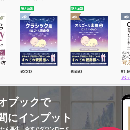
聴き放題
聴き放題
2位
3位
4位
¥220
¥550
¥1,
チケッ
オブックで
間にインプット
んたん再生、今すぐダウンロード