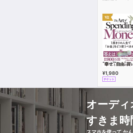
1位
¥1,980
チケット
オーディ
すきま時
スマホを使って か