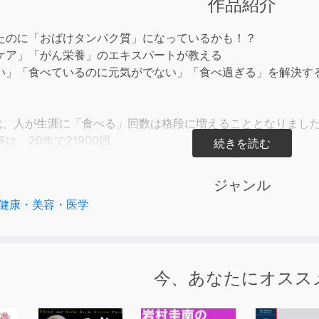
作品紹介
to
incre
たのに「おばけタンパク質」になっているかも！？
or
ケア」「がん栄養」のエキスパートが教える
decre
い」「食べているのに元気がでない」「食べ過ぎる」を解決す
volum
。
時代、人が生涯に「食べる」回数は格段に増えることとなりまし
は、20年で21900回。
２万回もの食事の回数が増えるわけです。
生涯で約10万回の食事。
ジャンル
るかで、体も、脳も、心も変わります。
健康・美容・医学
からは、食べ方を変えましょう。
齢者の大問題、「低栄養」を解決して健康長寿をかなえる食べ
大な信頼を集めた、高齢者栄養ケアの第一人者が伝授します。
今、あなたにオスス
ばけタンパク質」にご用心！
、せっせと食べるタンパク質が「おばけタンパク」に！？