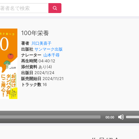
100年栄養
著者
川口美喜子
出版社
サンマーク出版
ナレーター
山本千尋
再生時間
04:40:12
添付資料
あり(4)
出版日
2024/1/24
販売開始日
2024/11/21
トラック数
16
Use
00:00
Up/D
Arrow
keys