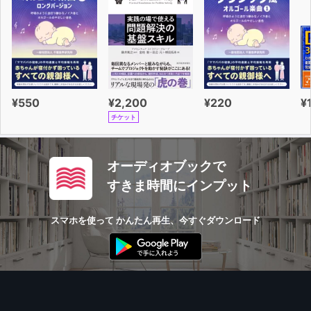
¥550
¥2,200
¥220
¥
チケット
オーディオブックで
すきま時間にインプット
スマホを使って かんたん再生、今すぐダウンロード