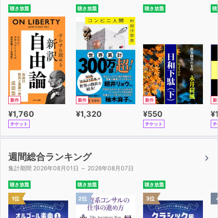
聴き放題
聴き放題
聴き放題
聴
新作
新作
新作
新
¥1,760
¥1,320
¥550
¥
チケット
チケット
チ
週間総合ランキング
集計期間 2026年08月01日 ～ 2026年08月07日
聴き放題
聴き放題
聴き放題
1位
2位
3位