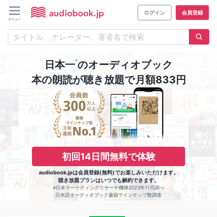
ログイン
会員登録
※
日本一
のオーディオブック
本の朗読が聴き放題で月額833円
初回14日間無料で体験
audiobook.jpは会員登録(無料)でお楽しみいただけます。
聴き放題プランはいつでも解約できます。
※日本マーケティングリサーチ機構2023年11月調べ
日本語オーディオブック書籍ラインナップ数調査