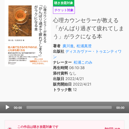
聴き放題対象
チケット対象
心理カウンセラーが教える
「がんばり過ぎて疲れてしま
う」がラクになる本
著者
廣川進
,
松浦真澄
出版社
ディスカヴァー・トゥエンティワ
ン
ナレーター
松浦このみ
再生時間
06:10:38
添付資料
なし
出版日
2022/4/21
販売開始日
2022/4/21
トラック数
12
Audio
00:00
00:00
Player
この作品は聴き放題対象です