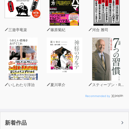
（公認心理師、臨床心理士、産業医）が、さまざまな角度
から、わかりやすく執筆しています。
三遊亭竜楽
篠原菊紀
河合 雅司
いしわたり淳治
夏川草介
スティーブン・R・コヴィー
Recommended by
新着作品