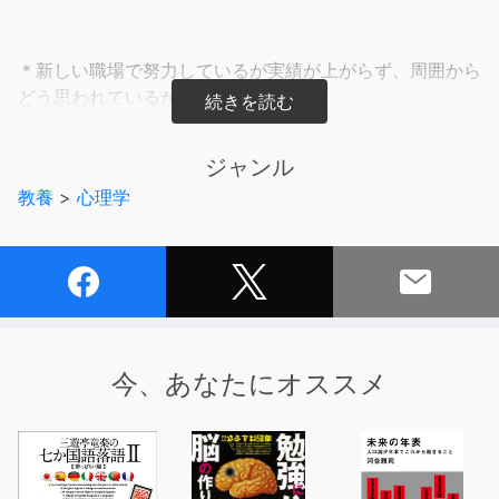
＊新しい職場で努力しているが実績が上がらず、周囲から
どう思われているか気になる
＊人手不足の部署の管理職として、睡眠を削って働いて目
標を達成している
ジャンル
＊相当無理をしてがんばっているのに、上司が認めてくれ
教養
>
心理学
ないのが不満だ
＊頼まれるとイヤと言えず、たくさんの仕事を抱えて、い
つも苦しい思いをしている
……思い当たるかたは、ぜひお読みください。
周りに合わせて自分の気持ちを抑え、無理をしてがんばり
過ぎてしまうことを「過剰適応」といいます。
今、あなたにオススメ
常に緊張や焦燥、不安を感じ、心身の不調に陥って休職に
つながることもあり得ます。
本書は過剰適応について解説し、自分の状態に気づき、そ
れを解決していく方法を提案するものです。
職場の健康管理やメンタルヘルス支援に従事する専門家