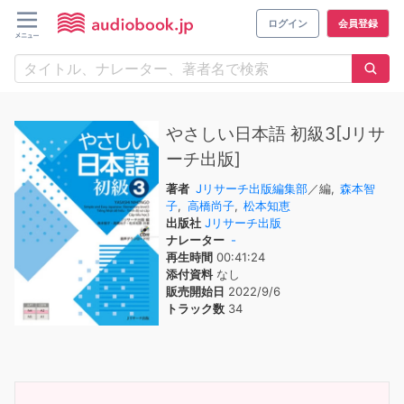
ログイン
会員登録
やさしい日本語 初級3[Jリサ
ーチ出版]
著者
Jリサーチ出版編集部
／編,
森本智
子
,
高橋尚子
,
松本知恵
出版社
Jリサーチ出版
ナレーター
-
再生時間
00:41:24
添付資料
なし
販売開始日
2022/9/6
トラック数
34