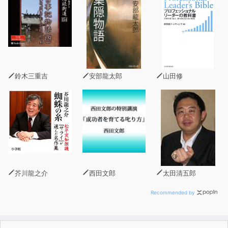
初級の各項目についてもなるべく丁寧に扱うようにした。
スモールステップの積み上げをしながら、だれでも無理な
く初級の基礎を身につけられることを第一のねらいとし
た。
もう一つ主眼に置いたのが、文法と会話をバランスよく、
スパイラルに積み上げていくこと。一度学習したら終わり
鈴木三重吉
安部龍太郎
山田修
ではなく、学習進度に応じて繰り返し取り上げ、新たな語
彙・表現とともに練習するなど、理解を深められるように
配慮。文法と会話を相互に関連させながら、簡単なものか
ら少しずつレベルアップさせながら、学習を進めていく。
例文については、徹底して自然な日本語表現のみを使用。
また、より実際的な場面展開や表現、なるべく使用頻度の
高いものを取り上げ、実践力・運用力に直結するようにし
ている。
芥川龍之介
西田文郎
太田清五郎
また、ローマ字表記や対訳、文法説明などが付いているの
で、一人でも安心して学習できる。
Recommended by
■目次■