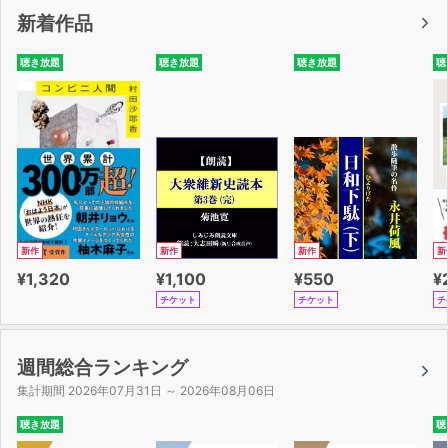
はじめに
新着作品
この本の使い方
序章 「初級２」の復習
聴き放題
聴き放題
聴き放題
聴
（文法項目）
UNIT1 動詞の可能形
UNIT2 普通体（名詞文・形容詞文・動詞文）
UNIT3 ～ながら／～し～し
UNIT4 Vて、～／Vナイくて、～／Aくなります
UNIT5 ～ので／見えます・聞こえます
UNIT6 ～てしまいます／～てあります／～ておきます／
新作
新作
新作
新
命令・禁止
¥1,320
¥1,100
¥550
¥
UNIT7 ～んです
チケット
チケット
チ
UNIT8 ～た/ないほうがいいです／やります
UNIT9 ～と[条件]／Vテも、Ａくても、Na/Nでも／[ふ過
去]ら
週間総合ランキング
UNIT10 ～ようです・～そうです[様態]／～で[材料]／～
集計期間 2026年07月31日 ～ 2026年08月06日
から[原料]
聴き放題
聴
UNIT11 ～と言います・～と思っています[間接話法]／～