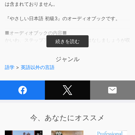
は含まれておりません。
『やさしい日本語 初級3』のオーディオブックです。
■オーディオブックの内容■
かいわ、ステップアップ！、どんどんはなしましょうが収
録されています
ジャンル
■テキストの内容■
語学
>
英語以外の言語
かつて日本語教育は、漢字圏出身の留学生や選抜された優
秀な研修生などが中心で、彼らの多くは本格的なコースで
集中的に学び、初級テキストは前半と後半の二つに分ける
のが一般的だった。しかし近年、非漢字圏の学習者が急
増、また、仕事目的で来日する人が増えるなど、日本語の
学習ニーズは非常に多様化した。それとともに、多くの非
漢字圏学習者から「テキストの内容が難しくて、ついてい
今、あなたにオススメ
けない」といった声がよく聞かれるようになった。
そこで本シリーズは、学習レベルを従来より細かく分け、