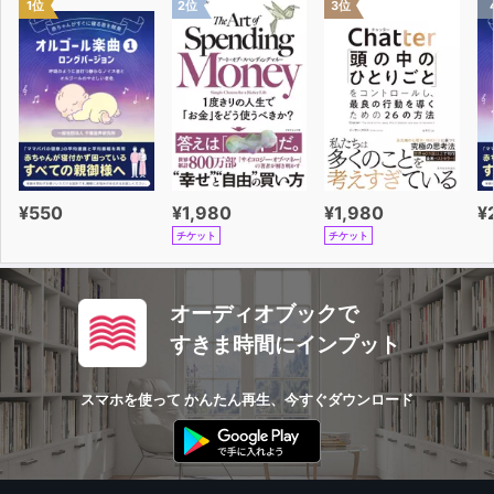
1位
2位
3位
て/ないで[付帯状況]
UNIT12 差し上げます／いただきます／くださいます／～
と申します
UNIT13 ～てもらいます／～てくれます／～ていただきま
す／～てあげます／～てやります
疑問詞＋Vたらいいですか／～は[取り立て]
[さくいん] さくいん（ローマ字・ひらがな）
¥550
¥1,980
¥1,980
¥
[別冊] 練習問題の答え・聴き取り練習のスクリプトなど
チケット
チケット
オーディオブックで
すきま時間にインプット
スマホを使って かんたん再生、今すぐダウンロード