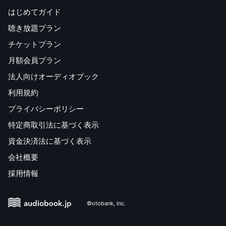
はじめてガイド
聴き放題プラン
チケットプラン
月額会員プラン
法人向けオーディオブック
利用規約
プライバシーポリシー
特定商取引法に基づく表示
資金決済法に基づく表示
会社概要
採用情報
©otobank, Inc.