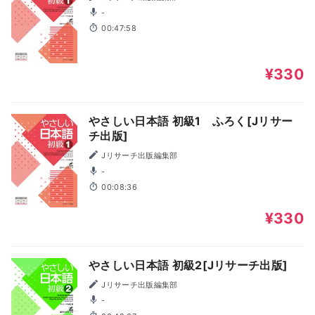
-
00:47:58
¥330
やさしい日本語 初級1 ふろく[Jリサー
チ出版]
Jリサーチ出版編集部
-
00:08:36
¥330
やさしい日本語 初級2[Jリサーチ出版]
Jリサーチ出版編集部
-