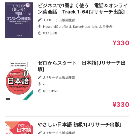
ビジネスで1番よく使う 電話＆オンライ
ン英会話 Track 1-64[Jリサーチ出版]
Jリサーチ出版編集部
HowardColefield, KarenHaedrich, 水月優希
01:15:38
¥330
ゼロからスタート 日本語[Jリサーチ出
版]
Jリサーチ出版編集部
-
00:50:53
¥330
やさしい日本語 初級1[Jリサーチ出版]
Jリサーチ出版編集部