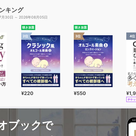
ンキング
7月30日 ～ 2026年08月05日
聴き放題
聴き放題
2位
3位
4位
¥220
¥550
¥1,
チケッ
オブックで