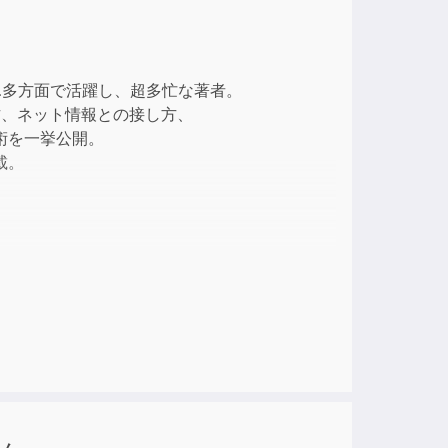
ase
…多方面で活躍し、超多忙な著者。
方、ネット情報との接し方、
ase
術を一挙公開。
e.
載。