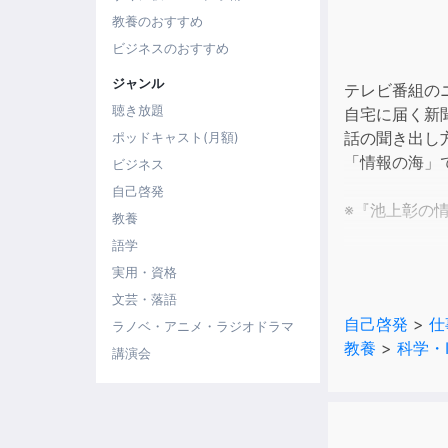
教養のおすすめ
ビジネスのおすすめ
ジャンル
テレビ番組の
聴き放題
自宅に届く新
話の聞き出し
ポッドキャスト(月額)
「情報の海」
ビジネス
自己啓発
※『池上彰の
教養
語学
【本書の構成
実用・資格
●序章 情報
文芸・落語
●第1章 私の
自己啓発
>
仕
ラノベ・アニメ・ラジオドラマ
●第2章 私
教養
>
科学・
●第3章 私の
講演会
●第4章 私の
●第5章 私
●第6章 私の