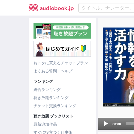
おトクに買えるチケットプラン
よくある質問・ヘルプ
ランキング
総合ランキング
聴き放題ランキング
チケット交換ランキング
聴き放題 ブックリスト
Audio
最新追加作品
00:00
Player
すぐに役立つ！仕事術