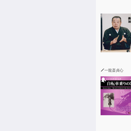
「インターネ
した。
ただそうした
るようです。
なぜ、せっか
えてみましょ
──本書「序
一龍斎貞心