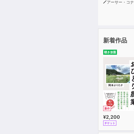
アーサー・コナン・ド
新着作品
聴き放題
新作
¥2,200
チケット