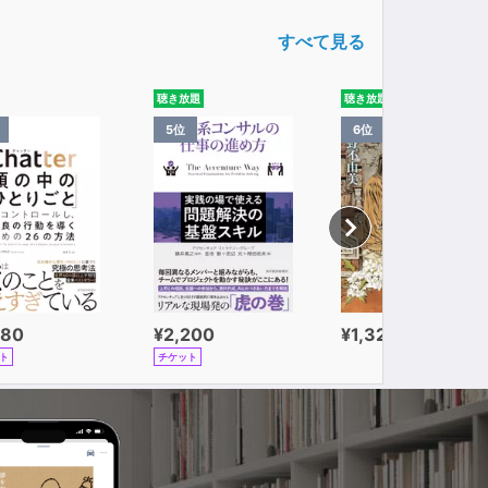
すべて見る
聴き放題
聴き放題
5位
6位
980
¥2,200
¥1,320
ト
チケット