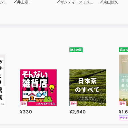
イル
井上章一
ザンティ・スミス・セラフィン
東山紘久
聴き放題
聴き
新作
新作
新作
¥330
¥2,640
¥1,
チケッ