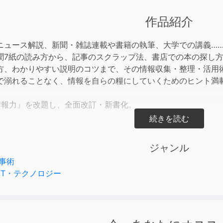
Arrow
keys
作品紹介
to
incre
ニュース解説、新聞・雑誌連載や書籍の執筆、大学での講義…
or
聞7紙の読み方から、記事のスクラップ法、書店での本の探し
decre
方、わかりやすい説明のコツまで、その情報収集・整理・活用
volum
で溺れることなく、情報を自らの糧にしていくためのヒント満
情報力』を改題し、全面改訂・新書化。
】
活用力をいかに高めるか
ジャンル
情報収集術
事術
の取材・インタビュー術
IT・テクノロジー
情報整理術
読書術
のニュースの読み解き方
情報発信術