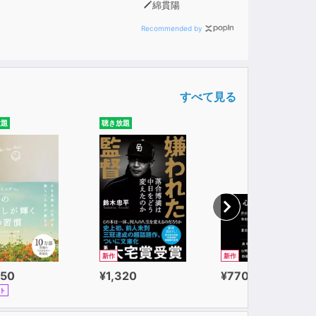
綿貫陽
Recommended by
すべて見る
放題
聴き放題
新作
新作
650
¥1,320
¥770
ト