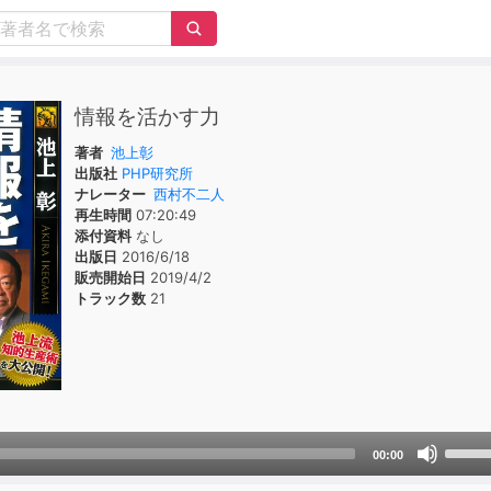
情報を活かす力
著者
池上彰
出版社
PHP研究所
ナレーター
西村不二人
再生時間
07:20:49
添付資料
なし
出版日
2016/6/18
販売開始日
2019/4/2
トラック数
21
Use
00:00
Up/D