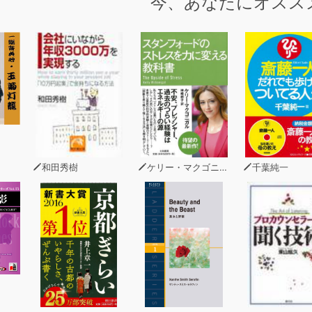
今、あなたにオスス
ットが発達し、スマートフォンやパソコンがあれば、いつでも
一方で、『いろいろな情報に接しているけれども、うまく活用
く集めた情報をうまく使えないのでしょうか。どうすれば情報
う」
章 情報活用力をいかに高めるか」より抜粋
和田秀樹
ケリー・マクゴニガル
千葉純一