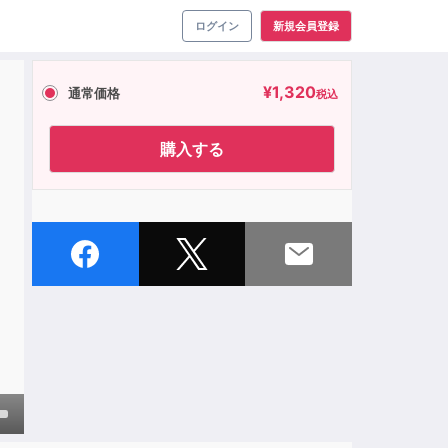
ログイン
新規会員登録
¥
1,320
通常価格
税込
購入する
own