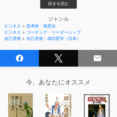
「何のために、こんなに働いているのだろう」
「自分はいったいどこに行こうとしているのだろう」
ジャンル
ふとそう思ってしまったあなたに寄り添い、そっと背中を
ビジネス
>
思考術・発想法
押してくれる、厳しくも温かい言葉の数々が詰まった1冊
ビジネス
>
コーチング・リーダーシップ
です。
自己啓発
>
自己啓発・成功哲学（日本）
部下を持ったばかりの若きリーダーや、改めてリーダーと
しての自分を見つめ直したい現役リーダーに贈る、
自分の役割を見つけ、企業をより良くしていくための心得
を受け取り、
あなたらしいリーダーシップを磨いて前進していきましょ
う。
今、あなたにオススメ
リーダーとして仕事をしているうちに、
何を目指していけばよいのか、今自分は何のために働いて
いるのか、
分からなくなってしまう瞬間はありませんか？