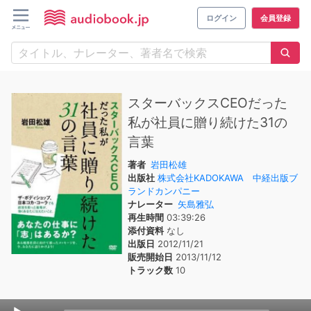
ログイン
会員登録
スターバックスCEOだった
私が社員に贈り続けた31の
言葉
著者
岩田松雄
出版社
株式会社KADOKAWA 中経出版ブ
ランドカンパニー
ナレーター
矢島雅弘
再生時間
03:39:26
添付資料
なし
出版日
2012/11/21
販売開始日
2013/11/12
トラック数
10
Audio