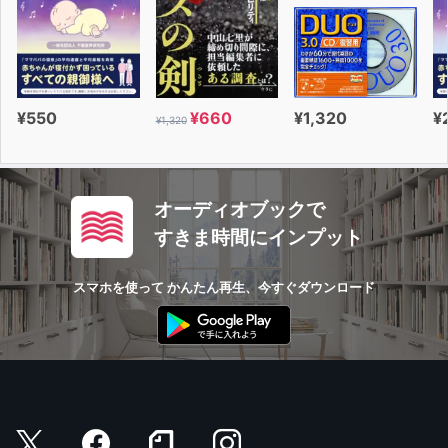
落ち込みそうになった心を奮い立たせることができること
でしょう。
著者の言葉は、悩めるあなたを否定することなく、あなた
が仕事へのやり甲斐を見つけ出す手助けとなるはずです。
¥550
¥660
¥1,320
¥
¥1,320
本書の厳しくも温かいメッセージに励まされながら、
強く優秀なビジネスリーダーとして大きな志を持って前進
していけば、
オーディオブックで
あなたを慕い、まっすぐな志を持った部下たちに囲まれ、
すきま時間にインプット
大きな成果にも近づくことができるでしょう。
スマホを使って かんたん再生、今すぐダウンロード