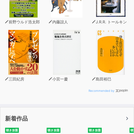
本書は、そんなふとした迷いや悩みをいだいたことのある
リーダーのあなたに
前野ウルド浩太郎
内藤誼人
J.R.R. トールキン
心から届けたい言葉の数々を集めた1冊です。
本書の著者は、「スターバックス」「ザ・ボディショッ
プ」でCEOを歴任し、
前著『「ついていきたい」と思われるリーダーになる51
の考え方』がベストセラーとなり
多くのビジネスリーダーから支持を集め続けている岩田松
雄氏。
三田紀房
小宮一慶
島田裕巳
岩田氏は両企業でCEO務めた6年間、
Recommended by
毎週社員一人ひとりへ「マネジメントレター」という手紙
を送っていました。
新着作品
「何のために仕事をするのか」を意識してもらいたいとい
う気持ちで綴り始めたこの手紙を、
聴き放題
聴き放題
聴き放題
聴