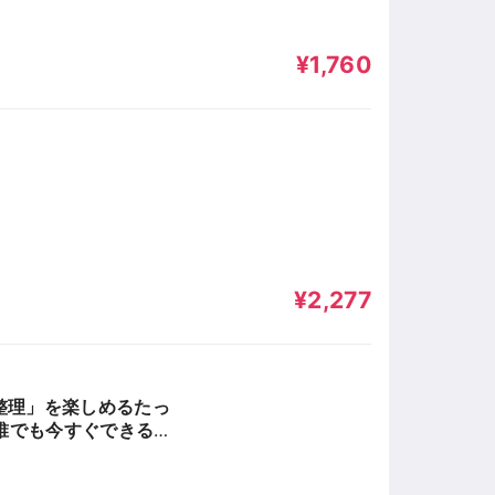
¥1,760
¥2,277
整理」を楽しめるたっ
！誰でも今すぐできる！
マンの新・常・識。実