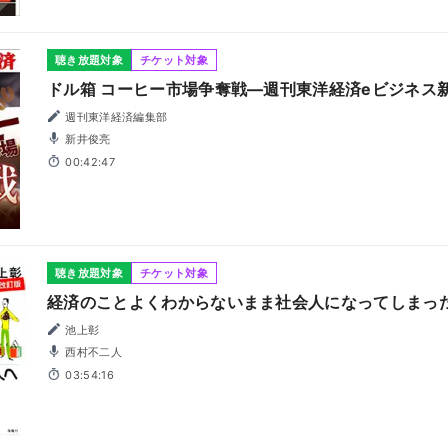
聴き放題対象
チケット対象
ドル箱 コーヒー市場争奪戦―週刊東洋経済eビジネス新
週刊東洋経済編集部
新井俊亮
00:42:47
聴き放題対象
チケット対象
経済のことよくわからないまま社会人になってしまっ
池上彰
西村不二人
03:54:16