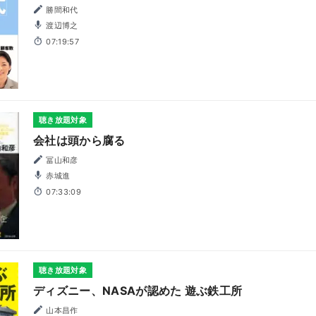
勝間和代
渡辺博之
07:19:57
聴き放題対象
会社は頭から腐る
冨山和彦
赤城進
07:33:09
聴き放題対象
ディズニー、NASAが認めた 遊ぶ鉄工所
山本昌作