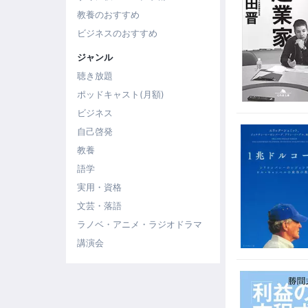
教養のおすすめ
ビジネスのおすすめ
ジャンル
聴き放題
ポッドキャスト(月額)
ビジネス
自己啓発
教養
語学
実用・資格
文芸・落語
ラノベ・アニメ・ラジオドラマ
講演会