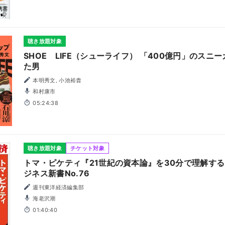
聴き放題対象
SHOE LIFE（シューライフ） 「400億円」のスニ
た男
本明秀文, 小池裕貴
和村康市
05:24:38
聴き放題対象
チケット対象
トマ・ピケティ『21世紀の資本論』を30分で理解す
ジネス新書No.76
週刊東洋経済編集部
海老沢潮
01:40:40