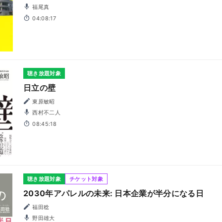
福尾真
04:08:17
聴き放題対象
日立の壁
東原敏昭
西村不二人
08:45:18
聴き放題対象
チケット対象
2030年アパレルの未来: 日本企業が半分になる日
福田稔
野田雄大