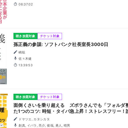
06:37:02
聴き放題対象
チケット対象
孫正義の参謀: ソフトバンク社長室長3000日
嶋聡
佐々木健
13:39:53
聴き放題対象
チケット対象
面倒くさいを乗り超える ズボラさんでも「フォルダ
た1つのコツ: 時短・タイパ急上昇！ストレスフリー
パソコンのデータ管理をフォルダで変える！サラリー
ドヤツエ, カタシカタ
録・意識調査・限定特典付き
創真, イバラ, 亮介, 俊哉, 勇人, 晴男