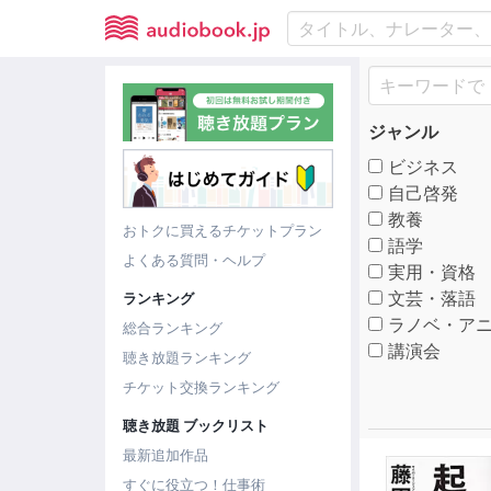
ジャンル
ビジネス
自己啓発
教養
おトクに買えるチケットプラン
語学
よくある質問・ヘルプ
実用・資格
文芸・落語
ランキング
ラノベ・アニ
総合ランキング
講演会
聴き放題ランキング
チケット交換ランキング
聴き放題 ブックリスト
最新追加作品
すぐに役立つ！仕事術